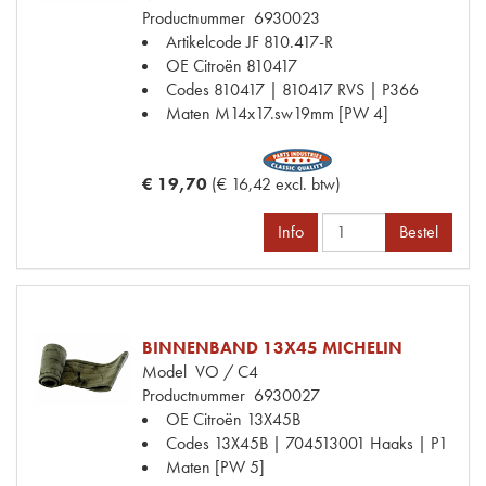
Productnummer
6930023
Artikelcode JF
810.417-R
OE Citroën
810417
Codes
810417 | 810417 RVS | P366
Maten
M14x17.sw19mm [PW 4]
€ 19,70
(€ 16,42 excl. btw)
Info
Bestel
BINNENBAND 13X45 MICHELIN
Model
VO / C4
Productnummer
6930027
OE Citroën
13X45B
Codes
13X45B | 704513001 Haaks | P1
Maten
[PW 5]