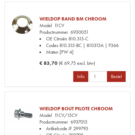
WIELDOP RAND BM CHROOM
Model
11CV
Productnummer
6930051
OE Citroën
810.315-C
Codes
810.315-BC | 810315A | P366
Maten
[PW 4]
€ 83,70
(€ 69,75 excl. btw)
Info
Bestel
WIELDOP BOUT PILOTE CHROOM
Model
11CV/15CV
Productnummer
6937015
Artikelcode JF
299795