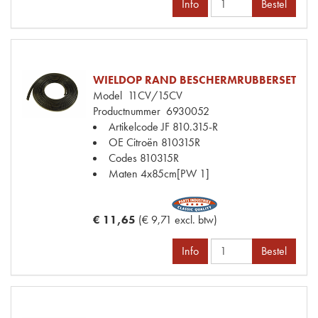
Info
Bestel
WIELDOP RAND BESCHERMRUBBERSET
Model
11CV/15CV
Productnummer
6930052
Artikelcode JF
810.315-R
OE Citroën
810315R
Codes
810315R
Maten
4x85cm[PW 1]
€ 11,65
(€ 9,71 excl. btw)
Info
Bestel