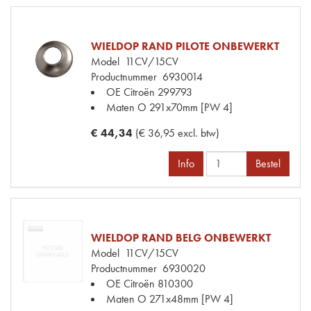
WIELDOP RAND PILOTE ONBEWERKT
Model
11CV/15CV
Productnummer
6930014
OE Citroën
299793
Maten
O 291x70mm [PW 4]
€ 44,34
(€ 36,95 excl. btw)
Info
Bestel
WIELDOP RAND BELG ONBEWERKT
Model
11CV/15CV
Productnummer
6930020
OE Citroën
810300
Maten
O 271x48mm [PW 4]