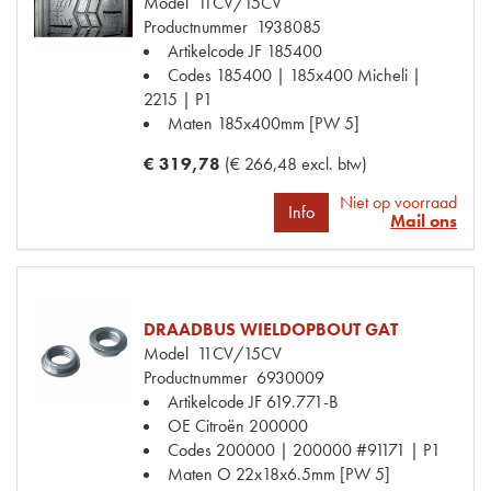
Model
11CV/15CV
Productnummer
1938085
Artikelcode JF
185400
Codes
185400 | 185x400 Micheli |
2215 | P1
Maten
185x400mm [PW 5]
€ 319,78
(€ 266,48 excl. btw)
Niet op voorraad
Info
Mail ons
DRAADBUS WIELDOPBOUT GAT
Model
11CV/15CV
Productnummer
6930009
Artikelcode JF
619.771-B
OE Citroën
200000
Codes
200000 | 200000 #91171 | P1
Maten
O 22x18x6.5mm [PW 5]