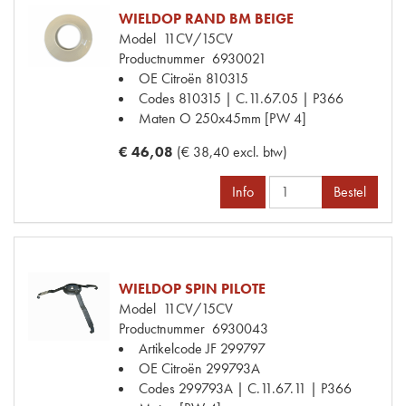
WIELDOP RAND BM BEIGE
Model
11CV/15CV
Productnummer
6930021
OE Citroën
810315
Codes
810315 | C.11.67.05 | P366
Maten
O 250x45mm [PW 4]
€ 46,08
(€ 38,40 excl. btw)
Info
Bestel
WIELDOP SPIN PILOTE
Model
11CV/15CV
Productnummer
6930043
Artikelcode JF
299797
OE Citroën
299793A
Codes
299793A | C.11.67.11 | P366