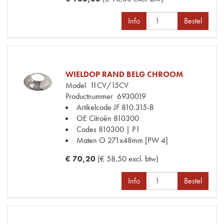
Info
Bestel
WIELDOP RAND BELG CHROOM
Model
11CV/15CV
Productnummer
6930019
Artikelcode JF
810.315-B
OE Citroën
810300
Codes
810300 | P1
Maten
O 271x48mm [PW 4]
€ 70,20
(€ 58,50 excl. btw)
Info
Bestel