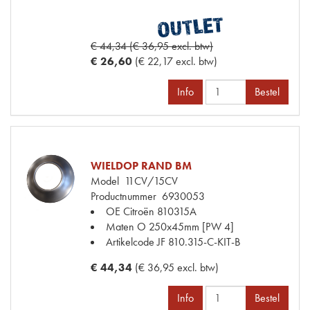
€ 44,34 (€ 36,95 excl. btw)
€ 26,60
(€ 22,17 excl. btw)
Info
Bestel
WIELDOP RAND BM
Model
11CV/15CV
Productnummer
6930053
OE Citroën
810315A
Maten
O 250x45mm [PW 4]
Artikelcode JF
810.315-C-KIT-B
€ 44,34
(€ 36,95 excl. btw)
Info
Bestel