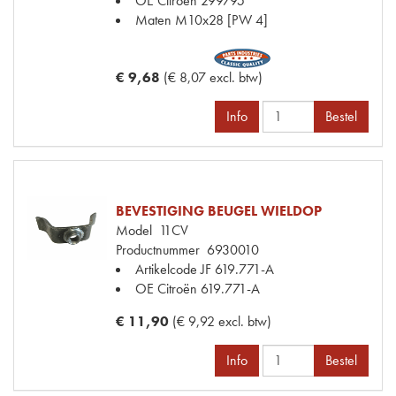
OE Citroën
299795
Maten
M10x28 [PW 4]
€ 9,68
(€ 8,07 excl. btw)
Info
Bestel
BEVESTIGING BEUGEL WIELDOP
Model
11CV
Productnummer
6930010
Artikelcode JF
619.771-A
OE Citroën
619.771-A
€ 11,90
(€ 9,92 excl. btw)
Info
Bestel