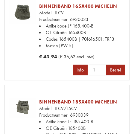
BINNENBAND 165X400 MICHELIN
Model
11CV
Productnummer
6930033
Artikelcode JF
165.400-B
OE Citroën
165400B
Codes
165400B | 701616501: TR13
Maten
[PW 5]
€ 43,94
(€ 36,62 excl. btw)
Info
Bestel
BINNENBAND 185X400 MICHELIN
Model
11CV/15CV
Productnummer
6930039
Artikelcode JF
185.400-B
OE Citroën
185400B