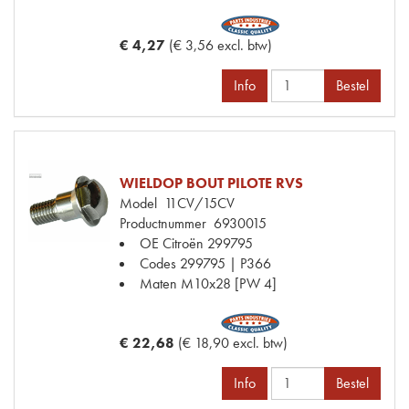
€ 4,27
(€ 3,56 excl. btw)
Info
Bestel
WIELDOP BOUT PILOTE RVS
Model
11CV/15CV
Productnummer
6930015
OE Citroën
299795
Codes
299795 | P366
Maten
M10x28 [PW 4]
€ 22,68
(€ 18,90 excl. btw)
Info
Bestel