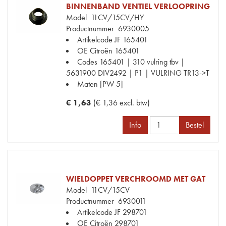
BINNENBAND VENTIEL VERLOOPRING
Model
11CV/15CV/HY
Productnummer
6930005
Artikelcode JF
165401
OE Citroën
165401
Codes
165401 | 310 vulring tbv |
5631900 DIV2492 | P1 | VULRING TR13->T
Maten
[PW 5]
€ 1,63
(€ 1,36 excl. btw)
Info
Bestel
WIELDOPPET VERCHROOMD MET GAT
Model
11CV/15CV
Productnummer
6930011
Artikelcode JF
298701
OE Citroën
298701