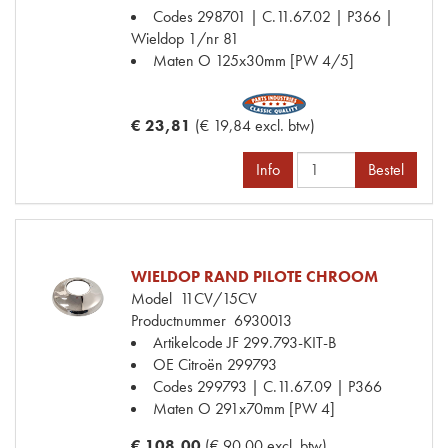
Codes
298701 | C.11.67.02 | P366 |
Wieldop 1/nr 81
Maten
O 125x30mm [PW 4/5]
€ 23,81
(€ 19,84 excl. btw)
Info
Bestel
WIELDOP RAND PILOTE CHROOM
Model
11CV/15CV
Productnummer
6930013
Artikelcode JF
299.793-KIT-B
OE Citroën
299793
Codes
299793 | C.11.67.09 | P366
Maten
O 291x70mm [PW 4]
€ 108,00
(€ 90,00 excl. btw)