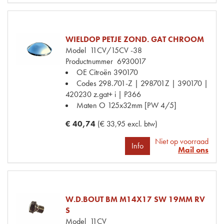
WIELDOP PETJE ZOND. GAT CHROOM
Model
11CV/15CV -38
Productnummer
6930017
OE Citroën
390170
Codes
298.701-Z | 298701Z | 390170 |
420230 z.gat+ i | P366
Maten
O 125x32mm [PW 4/5]
€ 40,74
(€ 33,95 excl. btw)
Niet op voorraad
Info
Mail ons
W.D.BOUT BM M14X17 SW 19MM RV
S
Model
11CV