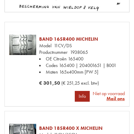
BAND 165R400 MICHELIN
Model
11CV/DS
Productnummer
1938065
OE Citroën
165400
Codes
165400 | 204001651 | B001
Maten
165x400mm [PW 5]
€ 301,50
(€ 251,25 excl. btw)
Niet op voorraad
Info
Mail ons
BAND 185R400 X MICHELIN