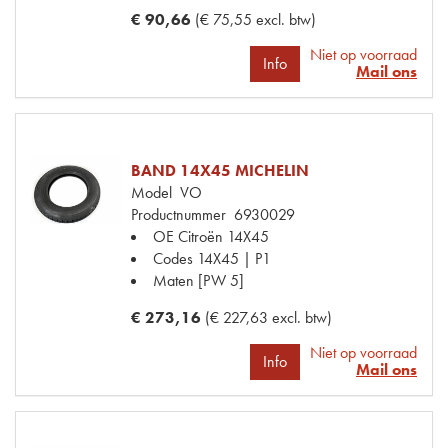
€ 90,66
(€ 75,55 excl. btw)
Niet op voorraad
Info
Mail ons
BAND 14X45 MICHELIN
Model
VO
Productnummer
6930029
OE Citroën
14X45
Codes
14X45 | P1
Maten
[PW 5]
€ 273,16
(€ 227,63 excl. btw)
Niet op voorraad
Info
Mail ons