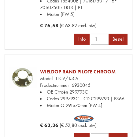
Codes
185400B | 701617501 / 16F |
701617501: TR13 | P1
Maten
[PW 5]
€ 76,58
(€ 63,82 excl. btw)
Info
Bestel
WIELDOP RAND PILOTE CHROOM
Model
11CV/15CV
Productnummer
6930045
OE Citroën
299793C
Codes
299793C | CD C299793 | P366
Maten
O 291x70mm [PW 4]
€ 63,36
(€ 52,80 excl. btw)