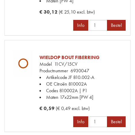
Maten
[PW 4]
€ 30,12
(€ 25,10 excl. btw)
Info
Bestel
WIELDOP BOUT FIBERRING
Model
11CV/15CV
Productnummer
6930047
Artikelcode JF
810.002-A
OE Citroën
810002A
Codes
810002A | P1
Maten
17x22mm [PW 4]
€ 0,59
(€ 0,49 excl. btw)
Info
Bestel