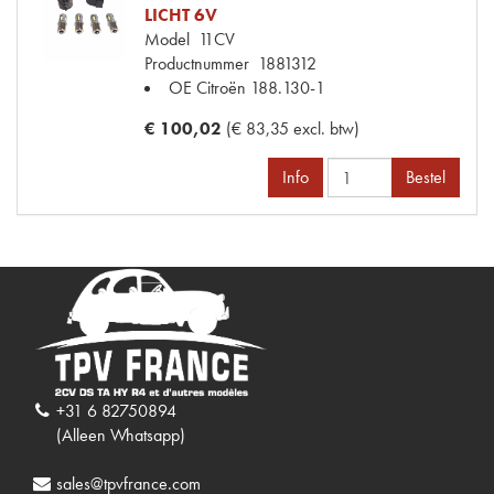
LICHT 6V
Model
11CV
Productnummer
1881312
OE Citroën
188.130-1
€ 100,02
(€ 83,35 excl. btw)
Info
Bestel
+31 6 82750894
(Alleen Whatsapp)
sales@tpvfrance.com