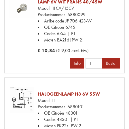
LAMP 6V WIT FRANS 40/45W
Model
11CV/15CV
Productnummer
6880099
Artikelcode JF
706.423-W
OE Citroën
6745
Codes
6745 | P1
Maten
BA21d [PW 2]
€ 10,84
(€ 9,03 excl. btw)
Info
Bestel
HALOGEENLAMP H3 6V 55W
Model
TT
Productnummer
6880101
OE Citroën
48301
Codes
48301 | P1
Maten
PK22s [PW 2]