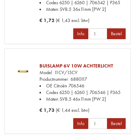
Codes
6250 | 6260 | 706542 | P365
Maten
SV8.5 36x11mm [PW 2]
€ 1,72
(€ 1,43 excl. btw)
Info
Bestel
BUISLAMP 6V 10W ACHTERLICHT
Model
11CV/15CV
Productnummer
6880117
OE Citroën
706546
Codes
6250 | 6260 | 706546 | P365
Maten
SV8.5 46x11mm [PW 2]
€ 1,73
(€ 1,44 excl. btw)
Info
Bestel