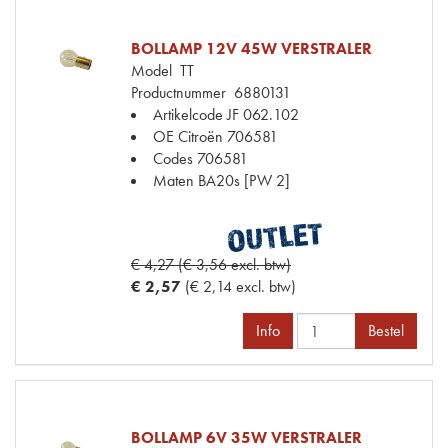
BOLLAMP 12V 45W VERSTRALER
Model
TT
Productnummer
6880131
Artikelcode JF
062.102
OE Citroën
706581
Codes
706581
Maten
BA20s [PW 2]
€ 4,27 (€ 3,56 excl. btw)
€ 2,57
(€ 2,14 excl. btw)
Info
Bestel
BOLLAMP 6V 35W VERSTRALER