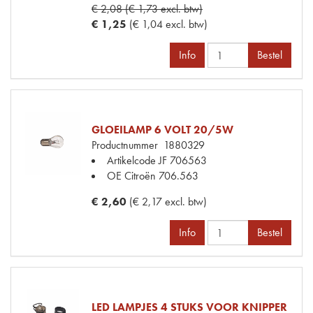
€ 2,08 (€ 1,73 excl. btw)
€ 1,25
(€ 1,04 excl. btw)
Info
Bestel
GLOEILAMP 6 VOLT 20/5W
Productnummer
1880329
Artikelcode JF
706563
OE Citroën
706.563
€ 2,60
(€ 2,17 excl. btw)
Info
Bestel
LED LAMPJES 4 STUKS VOOR KNIPPER