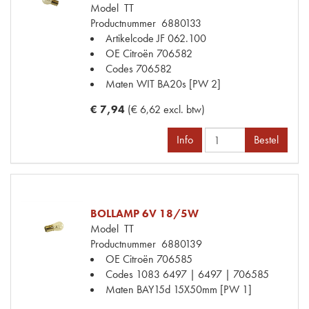
Model
TT
Productnummer
6880133
Artikelcode JF
062.100
OE Citroën
706582
Codes
706582
Maten
WIT BA20s [PW 2]
€ 7,94
(€ 6,62 excl. btw)
Info
Bestel
BOLLAMP 6V 18/5W
Model
TT
Productnummer
6880139
OE Citroën
706585
Codes
1083 6497 | 6497 | 706585
Maten
BAY15d 15X50mm [PW 1]