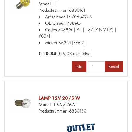
Model
TT
Productnummer
6880161
Artikelcode JF
706.423-B
OE Citroën
7389G
Codes
7389G | P1 | T3757 NML(?) |
Y0041
Maten
BA21d [PW 2]
€ 10,84
(€ 9,03 excl. btw)
Info
Bestel
LAMP 12V 20/5 W
Model
11CV/15CV
Productnummer
6880130