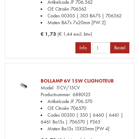
Artikelcode JF
706.562
OE Citroën
706562
Codes
00305 | 305 BA7S | 706562
Maten
BA7s 7x20mm [PW 2]
€ 1,73
(€ 1,44 excl. btw)
Info
Bestel
BOLLAMP 6V 15W CLIGNOTEUR
Model
11CV/15CV
Productnummer
6880125
Artikelcode JF
706.570
OE Citroën
706570
Codes
00350 | 350 | 6460 | 6461 |
6461 Ba15s | 706570 | P365
Maten
Ba15s 15X35mm [PW 4]