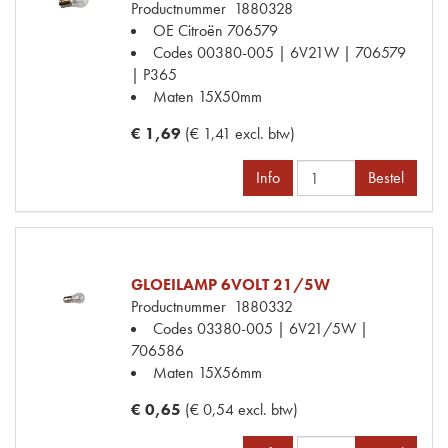
Productnummer
1880328
OE Citroën
706579
Codes
00380-005 | 6V21W | 706579
| P365
Maten
15X50mm
€ 1,69
(€ 1,41 excl. btw)
Info
Bestel
GLOEILAMP 6VOLT 21/5W
Productnummer
1880332
Codes
03380-005 | 6V21/5W |
706586
Maten
15X56mm
€ 0,65
(€ 0,54 excl. btw)