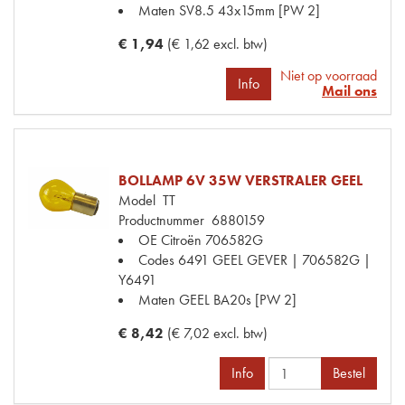
Maten
SV8.5 43x15mm [PW 2]
€ 1,94
(€ 1,62 excl. btw)
Niet op voorraad
Info
Mail ons
BOLLAMP 6V 35W VERSTRALER GEEL
Model
TT
Productnummer
6880159
OE Citroën
706582G
Codes
6491 GEEL GEVER | 706582G |
Y6491
Maten
GEEL BA20s [PW 2]
€ 8,42
(€ 7,02 excl. btw)
Info
Bestel