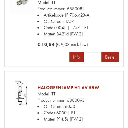
Model
TT
Productnummer
6880081
Artikelcode JF
706.423-A
OE Citroën
1757
Codes
0041 | 1757 | P1
Maten
BA21d [PW 2]
€ 10,84
(€ 9,03 excl. btw)
Info
Bestel
HALOGEENLAMP H1 6V 55W
Model
TT
Productnummer
6880093
OE Citroën
6050
Codes
6050 | P1
Maten
P14.5s [PW 2]