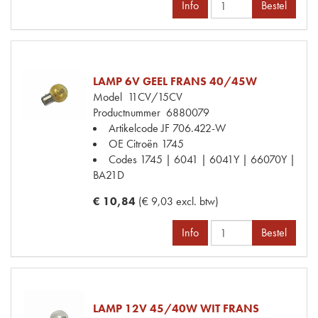
Info
Bestel
LAMP 6V GEEL FRANS 40/45W
Model
11CV/15CV
Productnummer
6880079
Artikelcode JF
706.422-W
OE Citroën
1745
Codes
1745 | 6041 | 6041Y | 66070Y |
BA21D
€ 10,84
(€ 9,03 excl. btw)
Info
Bestel
LAMP 12V 45/40W WIT FRANS