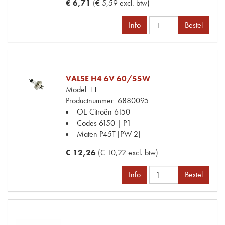
€ 6,71
(€ 5,59 excl. btw)
Info
Bestel
VALSE H4 6V 60/55W
Model
TT
Productnummer
6880095
OE Citroën
6150
Codes
6150 | P1
Maten
P45T [PW 2]
€ 12,26
(€ 10,22 excl. btw)
Info
Bestel