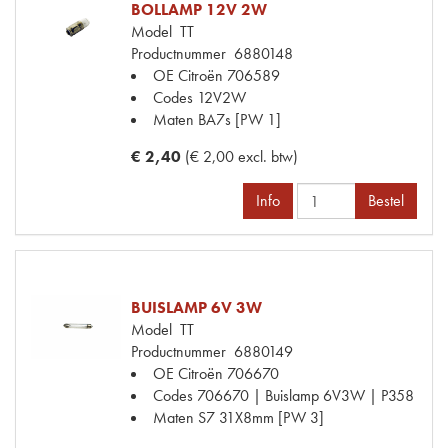
BOLLAMP 12V 2W
Model
TT
Productnummer
6880148
OE Citroën
706589
Codes
12V2W
Maten
BA7s [PW 1]
€ 2,40
(€ 2,00 excl. btw)
Info
Bestel
BUISLAMP 6V 3W
Model
TT
Productnummer
6880149
OE Citroën
706670
Codes
706670 | Buislamp 6V3W | P358
Maten
S7 31X8mm [PW 3]