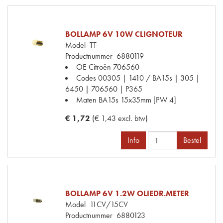
BOLLAMP 6V 10W CLIGNOTEUR
Model
TT
Productnummer
6880119
OE Citroën
706560
Codes
00305 | 1410 / BA15s | 305 |
6450 | 706560 | P365
Maten
BA15s 15x35mm [PW 4]
€ 1,72
(€ 1,43 excl. btw)
Info
Bestel
BOLLAMP 6V 1.2W OLIEDR.METER
Model
11CV/15CV
Productnummer
6880123