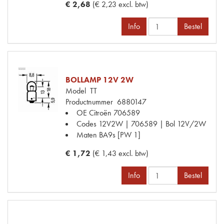
€ 2,68
(€ 2,23 excl. btw)
Info
Bestel
BOLLAMP 12V 2W
Model
TT
Productnummer
6880147
OE Citroën
706589
Codes
12V2W | 706589 | Bol 12V/2W
Maten
BA9s [PW 1]
€ 1,72
(€ 1,43 excl. btw)
Info
Bestel