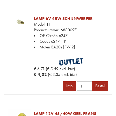
LAMP 6V 45W SCHIJNWERPER
Model
TT
Productnummer
6880097
OE Citroën
6247
Codes
6247 | P1
Maten
BA20s [PW 2]
€ 6,71 (€ 5,59 excl. btw)
€ 4,02
(€ 3,35 excl. btw)
Info
Bestel
LAMP 12V 45/40W GEEL FRANS