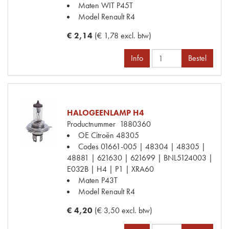
Maten
WIT P45T
Model Renault
R4
€ 2,14
(€ 1,78 excl. btw)
Info
Bestel
HALOGEENLAMP H4
Productnummer
1880360
OE Citroën
48305
Codes
01661-005 | 48304 | 48305 |
48881 | 621630 | 621699 | BNL5124003 |
E032B | H4 | P1 | XRA60
Maten
P43T
Model Renault
R4
€ 4,20
(€ 3,50 excl. btw)