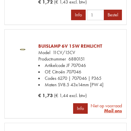
€ 1,72
(€ 1,43 excl. btw)
Info
Bestel
BUISLAMP 6V 15W REMLICHT
Model
11CV/15CV
Productnummer
6880151
Artikelcode JF
707046
OE Citroën
707046
Codes
6270 | 707046 | P365
Maten
SV8.5 43x14mm [PW 4]
€ 1,73
(€ 1,44 excl. btw)
Niet op voorraad
Info
Mail ons