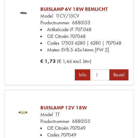
BUISLAMP 6V 18W REMLICHT
Model
11CV/15CV
Productnummer
6880153
Artikelcode JF
707.048
OE Citroën
707048
Codes
17503 6280 | 6280 | 707048
Maten
SV8.5 43x14mm [PW 2]
€ 1,73
(€ 1,44 excl. btw)
Info
Bestel
BUISLAMP 12V 18W
Model
TT
Productnummer
6880155
OE Citroën
707049
Codes
707049