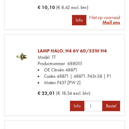
€ 10,10
(€ 8,42 excl. btw)
Niet op voorraad
Info
Mail ons
LAMP HALO. H4 6V 60/55W H4
Model
TT
Productnummer
6880111
OE Citroën
48871
Codes
48871 | 48871. P43t-38 | P1
Maten
P43T [PW 2]
€ 22,01
(€ 18,34 excl. btw)
Info
Bestel