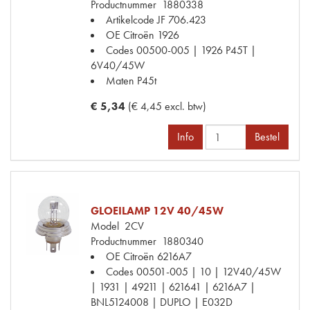
Productnummer
1880338
Artikelcode JF
706.423
OE Citroën
1926
Codes
00500-005 | 1926 P45T |
6V40/45W
Maten
P45t
€ 5,34
(€ 4,45 excl. btw)
Info
Bestel
GLOEILAMP 12V 40/45W
Model
2CV
Productnummer
1880340
OE Citroën
6216A7
Codes
00501-005 | 10 | 12V40/45W
| 1931 | 49211 | 621641 | 6216A7 |
BNL5124008 | DUPLO | E032D