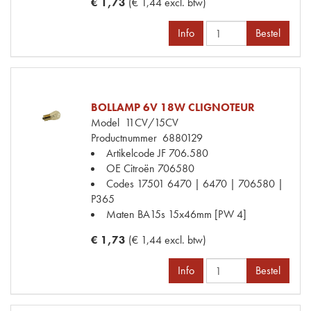
€ 1,73
(€ 1,44 excl. btw)
Info
Bestel
BOLLAMP 6V 18W CLIGNOTEUR
Model
11CV/15CV
Productnummer
6880129
Artikelcode JF
706.580
OE Citroën
706580
Codes
17501 6470 | 6470 | 706580 |
P365
Maten
BA15s 15x46mm [PW 4]
€ 1,73
(€ 1,44 excl. btw)
Info
Bestel