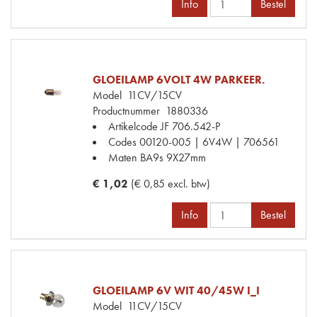
Info
Bestel
GLOEILAMP 6VOLT 4W PARKEER.
Model
11CV/15CV
Productnummer
1880336
Artikelcode JF
706.542-P
Codes
00120-005 | 6V4W | 706561
Maten
BA9s 9X27mm
€ 1,02
(€ 0,85 excl. btw)
Info
Bestel
GLOEILAMP 6V WIT 40/45W I_I
Model
11CV/15CV