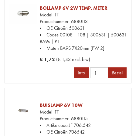
BOLLAMP 6V 2W TEMP. METER
Model
TT
Productnummer
6880113
OE Citroën
500631
Codes
00108 | 108 | 500631 | 500631
BA9s | P1
Maten
BA9S 7X20mm [PW 2]
€ 1,72
(€ 1,43 excl. btw)
Info
Bestel
BUISLAMP 6V 10W
Model
TT
Productnummer
6880115
Artikelcode JF
706.542
OE Citroën
706542