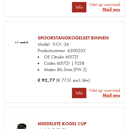
Niet op voorraad
Info
Mail ons
SPOORSTANGKOGELSET BINNEN
Model
11CV -36
Productnummer
6300203
OE Citroën
601721
Codes
601721 | P238
Maten
86.5mm [PW 2]
€ 92,77
(€ 77,31 excl. btw)
Niet op voorraad
Info
Mail ons
MIDDELSTE KOGEL CUP