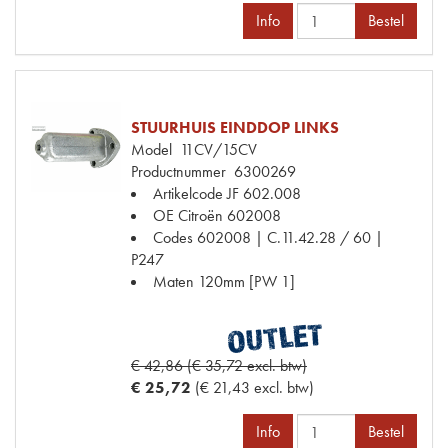
Info
Bestel
STUURHUIS EINDDOP LINKS
Model
11CV/15CV
Productnummer
6300269
Artikelcode JF
602.008
OE Citroën
602008
Codes
602008 | C.11.42.28 / 60 |
P247
Maten
120mm [PW 1]
€ 42,86 (€ 35,72 excl. btw)
€ 25,72
(€ 21,43 excl. btw)
Info
Bestel