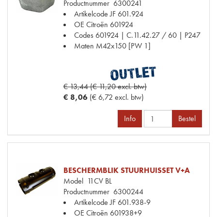
Productnummer
6300241
Artikelcode JF
601.924
OE Citroën
601924
Codes
601924 | C.11.42.27 / 60 | P247
Maten
M42x150 [PW 1]
€ 13,44 (€ 11,20 excl. btw)
€ 8,06
(€ 6,72 excl. btw)
Info
Bestel
BESCHERMBLIK STUURHUISSET V+A
Model
11CV BL
Productnummer
6300244
Artikelcode JF
601.938-9
OE Citroën
601938+9