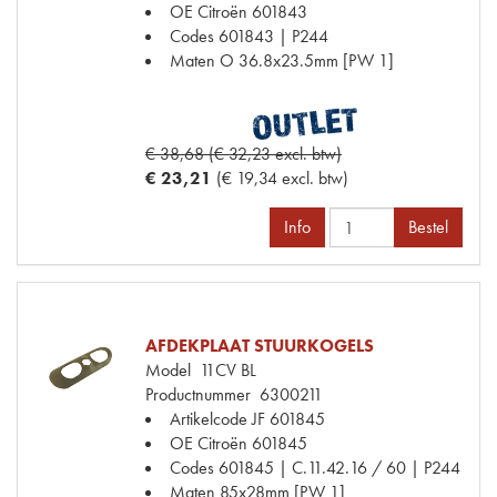
OE Citroën
601843
Codes
601843 | P244
Maten
O 36.8x23.5mm [PW 1]
€ 38,68 (€ 32,23 excl. btw)
€ 23,21
(€ 19,34 excl. btw)
Info
Bestel
AFDEKPLAAT STUURKOGELS
Model
11CV BL
Productnummer
6300211
Artikelcode JF
601845
OE Citroën
601845
Codes
601845 | C.11.42.16 / 60 | P244
Maten
85x28mm [PW 1]