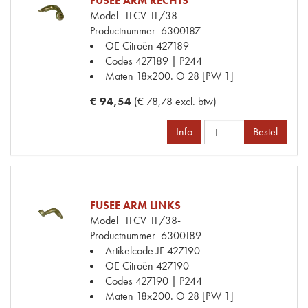
FUSEE ARM RECHTS
Model
11CV 11/38-
Productnummer
6300187
OE Citroën
427189
Codes
427189 | P244
Maten
18x200. O 28 [PW 1]
€ 94,54
(€ 78,78 excl. btw)
Info
Bestel
FUSEE ARM LINKS
Model
11CV 11/38-
Productnummer
6300189
Artikelcode JF
427190
OE Citroën
427190
Codes
427190 | P244
Maten
18x200. O 28 [PW 1]