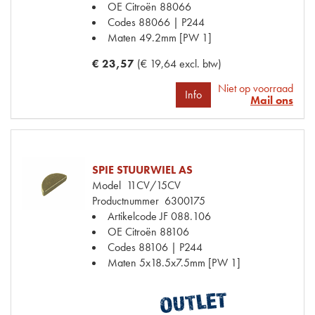
OE Citroën
88066
Codes
88066 | P244
Maten
49.2mm [PW 1]
€ 23,57
(€ 19,64 excl. btw)
Niet op voorraad
Info
Mail ons
SPIE STUURWIEL AS
Model
11CV/15CV
Productnummer
6300175
Artikelcode JF
088.106
OE Citroën
88106
Codes
88106 | P244
Maten
5x18.5x7.5mm [PW 1]