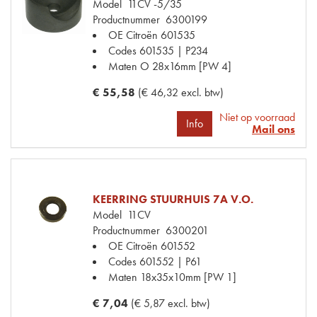
Model
11CV -5/35
Productnummer
6300199
OE Citroën
601535
Codes
601535 | P234
Maten
O 28x16mm [PW 4]
€ 55,58
(€ 46,32 excl. btw)
Niet op voorraad
Info
Mail ons
KEERRING STUURHUIS 7A V.O.
Model
11CV
Productnummer
6300201
OE Citroën
601552
Codes
601552 | P61
Maten
18x35x10mm [PW 1]
€ 7,04
(€ 5,87 excl. btw)