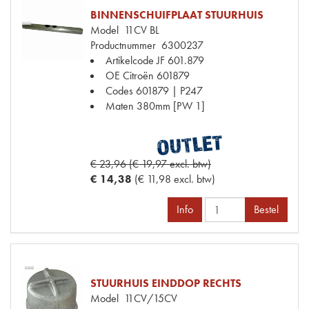
BINNENSCHUIFPLAAT STUURHUIS
Model
11CV BL
Productnummer
6300237
Artikelcode JF
601.879
OE Citroën
601879
Codes
601879 | P247
Maten
380mm [PW 1]
€ 23,96 (€ 19,97 excl. btw)
€ 14,38
(€ 11,98 excl. btw)
Info
Bestel
STUURHUIS EINDDOP RECHTS
Model
11CV/15CV