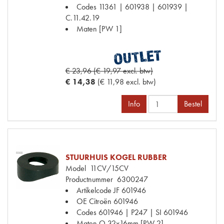
Codes
11361 | 601938 | 601939 |
C.11.42.19
Maten
[PW 1]
€ 23,96 (€ 19,97 excl. btw)
€ 14,38
(€ 11,98 excl. btw)
Info
Bestel
STUURHUIS KOGEL RUBBER
Model
11CV/15CV
Productnummer
6300247
Artikelcode JF
601946
OE Citroën
601946
Codes
601946 | P247 | SI 601946
Maten
O 32x16mm [PW 2]