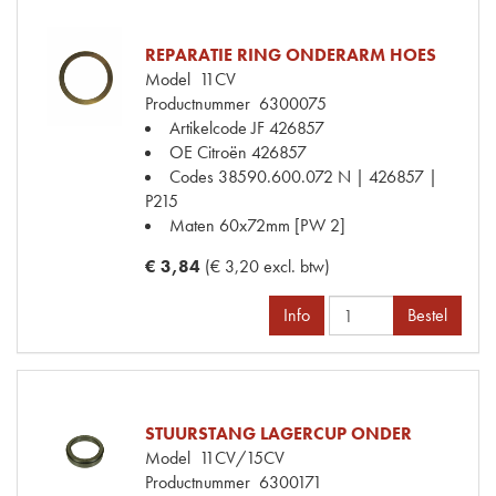
REPARATIE RING ONDERARM HOES
Model
11CV
Productnummer
6300075
Artikelcode JF
426857
OE Citroën
426857
Codes
38590.600.072 N | 426857 |
P215
Maten
60x72mm [PW 2]
€ 3,84
(€ 3,20 excl. btw)
Info
Bestel
STUURSTANG LAGERCUP ONDER
Model
11CV/15CV
Productnummer
6300171