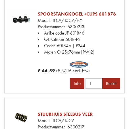
SPOORSTANGKOGEL +CUPS 601876
Model
11CV/15CV/HY
Productnummer
6300213
Artikelcode JF
601846
OE Citroën
601846
Codes
601846 | P244
Maten
O 25x76mm [PW 2]
€ 44,59
(€ 37,16 excl. btw)
Info
Bestel
STUURHUIS STELBUS VEER
Model
11CV/15CV
Productnummer
6300217