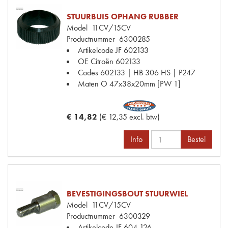
STUURBUIS OPHANG RUBBER
Model
11CV/15CV
Productnummer
6300285
Artikelcode JF
602133
OE Citroën
602133
Codes
602133 | HB 306 HS | P247
Maten
O 47x38x20mm [PW 1]
€ 14,82
(€ 12,35 excl. btw)
Info
Bestel
BEVESTIGINGSBOUT STUURWIEL
Model
11CV/15CV
Productnummer
6300329
Artikelcode JF
604.126