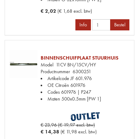
€ 2,02
(€ 1,68 excl. btw)
Info
Bestel
BINNENSCHUIFPLAAT STUURHUIS
Model
11CV BN/15CV/HY
Productnummer
6300251
Artikelcode JF
601.976
OE Citroën
601976
Codes
601976 | P247
Maten
500x0.5mm [PW 1]
€ 23,96 (€ 19,97 excl. btw)
€ 14,38
(€ 11,98 excl. btw)