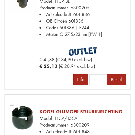
Model
11CV BL
Productnummer
6300205
Artikelcode JF
601.836
OE Citroën
601836
Codes
601836 | P244
Maten
O 27.5x23mm [PW 1]
€ 41,88 (€ 34,90 excl. btw)
€ 25,13
(€ 20,94 excl. btw)
Info
Bestel
KOGEL GLIJMOER STUURINRICHTING
Model
11CV/15CV
Productnummer
6300209
Artikelcode JF
601.843