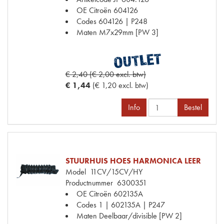
OE Citroën
604126
Codes
604126 | P248
Maten
M7x29mm [PW 3]
€ 2,40 (€ 2,00 excl. btw)
€ 1,44
(€ 1,20 excl. btw)
Info
Bestel
STUURHUIS HOES HARMONICA LEER
Model
11CV/15CV/HY
Productnummer
6300351
OE Citroën
602135A
Codes
1 | 602135A | P247
Maten
Deelbaar/divisible [PW 2]