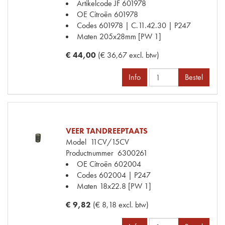
Artikelcode JF
601978
OE Citroën
601978
Codes
601978 | C.11.42.30 | P247
Maten
205x28mm [PW 1]
€ 44,00
(€ 36,67 excl. btw)
Info
Bestel
VEER TANDREEPTAATS
Model
11CV/15CV
Productnummer
6300261
OE Citroën
602004
Codes
602004 | P247
Maten
18x22.8 [PW 1]
€ 9,82
(€ 8,18 excl. btw)