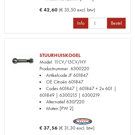
€ 42,60
(€ 35,50 excl. btw)
Info
Bestel
STUURHUISKOGEL
Model
11CV/15CV/HY
Productnummer
6300220
Artikelcode JF
601847
OE Citroën
601847
Codes
601847 | 601847 + 2x 601 |
601849 | 6300215 | 6300219
Alternatief
6307220
Maten
[PW 2]
€ 37,56
(€ 31,30 excl. btw)