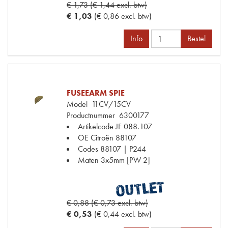
€ 1,73 (€ 1,44 excl. btw)
€ 1,03
(€ 0,86 excl. btw)
Info
Bestel
FUSEEARM SPIE
Model
11CV/15CV
Productnummer
6300177
Artikelcode JF
088.107
OE Citroën
88107
Codes
88107 | P244
Maten
3x5mm [PW 2]
€ 0,88 (€ 0,73 excl. btw)
€ 0,53
(€ 0,44 excl. btw)