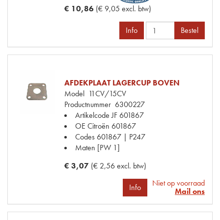
€ 10,86
(€ 9,05 excl. btw)
Info
Bestel
AFDEKPLAAT LAGERCUP BOVEN
Model
11CV/15CV
Productnummer
6300227
Artikelcode JF
601867
OE Citroën
601867
Codes
601867 | P247
Maten
[PW 1]
€ 3,07
(€ 2,56 excl. btw)
Niet op voorraad
Info
Mail ons