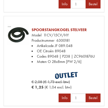
Info
Bestel
SPOORSTANGKOGEL STELVEER
Model
11CV/15CV/HY
Productnummer
6300181
Artikelcode JF
089.048
OE Citroën
89048
Codes
89048 | P238 | ZC9601876U
Maten
O 28x8mm [PW 2/6]
€ 2,08 (€ 1,73 excl. btw)
€ 1,25
(€ 1,04 excl. btw)
Info
Bestel