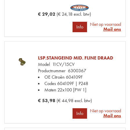
€ 29,02
(€ 24,18 excl. btw)
Niet op voorraad
Info
Mail ons
LSP.STANGEIND MID. FIJNE DRAAD
Model
11CV/15CV
Productnummer
6300367
OE Citroën
604109F
Codes
604109F | P248
Maten
22x100 [PW 1]
€ 53,98
(€ 44,98 excl. btw)
Niet op voorraad
Info
Mail ons