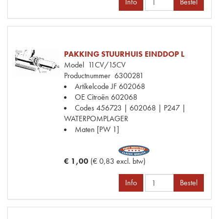
Info
Bestel
PAKKING STUURHUIS EINDDOP L
Model
11CV/15CV
Productnummer
6300281
Artikelcode JF
602068
OE Citroën
602068
Codes
456723 | 602068 | P247 |
WATERPOMPLAGER
Maten
[PW 1]
€ 1,00
(€ 0,83 excl. btw)
Info
Bestel