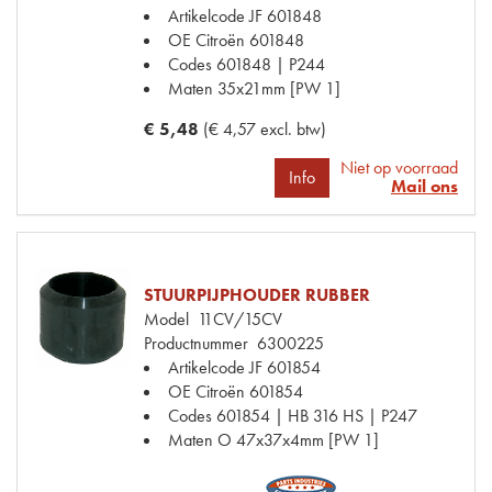
Artikelcode JF
601848
OE Citroën
601848
Codes
601848 | P244
Maten
35x21mm [PW 1]
€ 5,48
(€ 4,57 excl. btw)
Niet op voorraad
Info
Mail ons
STUURPIJPHOUDER RUBBER
Model
11CV/15CV
Productnummer
6300225
Artikelcode JF
601854
OE Citroën
601854
Codes
601854 | HB 316 HS | P247
Maten
O 47x37x4mm [PW 1]