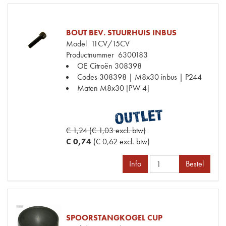
BOUT BEV. STUURHUIS INBUS
Model
11CV/15CV
Productnummer
6300183
OE Citroën
308398
Codes
308398 | M8x30 inbus | P244
Maten
M8x30 [PW 4]
€ 1,24 (€ 1,03 excl. btw)
€ 0,74
(€ 0,62 excl. btw)
Info
Bestel
SPOORSTANGKOGEL CUP