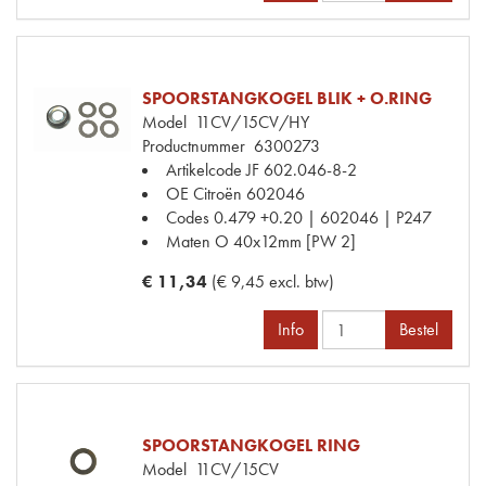
SPOORSTANGKOGEL BLIK + O.RING
Model
11CV/15CV/HY
Productnummer
6300273
Artikelcode JF
602.046-8-2
OE Citroën
602046
Codes
0.479 +0.20 | 602046 | P247
Maten
O 40x12mm [PW 2]
€ 11,34
(€ 9,45 excl. btw)
Info
Bestel
SPOORSTANGKOGEL RING
Model
11CV/15CV