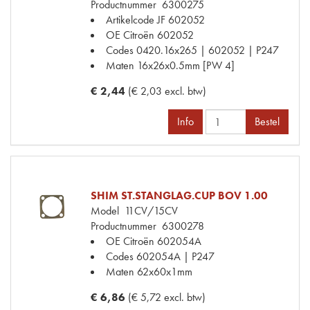
Productnummer
6300275
Artikelcode JF
602052
OE Citroën
602052
Codes
0420.16x265 | 602052 | P247
Maten
16x26x0.5mm [PW 4]
€ 2,44
(€ 2,03 excl. btw)
Info
Bestel
SHIM ST.STANGLAG.CUP BOV 1.00
Model
11CV/15CV
Productnummer
6300278
OE Citroën
602054A
Codes
602054A | P247
Maten
62x60x1mm
€ 6,86
(€ 5,72 excl. btw)