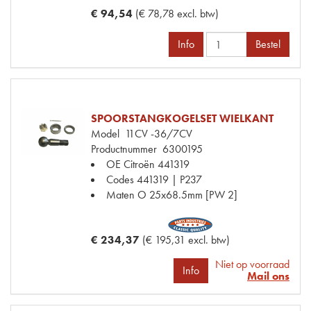
€ 94,54
(€ 78,78 excl. btw)
Info
Bestel
SPOORSTANGKOGELSET WIELKANT
Model
11CV -36/7CV
Productnummer
6300195
OE Citroën
441319
Codes
441319 | P237
Maten
O 25x68.5mm [PW 2]
€ 234,37
(€ 195,31 excl. btw)
Niet op voorraad
Info
Mail ons