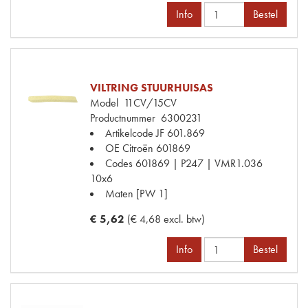
Info
Bestel
VILTRING STUURHUISAS
Model
11CV/15CV
Productnummer
6300231
Artikelcode JF
601.869
OE Citroën
601869
Codes
601869 | P247 | VMR1.036
10x6
Maten
[PW 1]
€ 5,62
(€ 4,68 excl. btw)
Info
Bestel