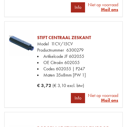
Niet op voorraad
Info
Mail ons
STIFT CENTRAAL ZESKANT
Model
11CV/15CV
Productnummer
6300279
Artikelcode JF
602055
OE Citroën
602055
Codes
602055 | P247
Maten
35x8mm [PW 1]
€ 3,72
(€ 3,10 excl. btw)
Niet op voorraad
Info
Mail ons