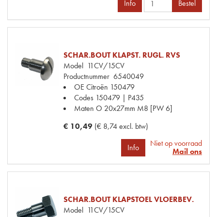
Info
Bestel
SCHAR.BOUT KLAPST. RUGL. RVS
Model
11CV/15CV
Productnummer
6540049
OE Citroën
150479
Codes
150479 | P435
Maten
O 20x27mm M8 [PW 6]
€ 10,49
(€ 8,74 excl. btw)
Niet op voorraad
Info
Mail ons
SCHAR.BOUT KLAPSTOEL VLOERBEV.
Model
11CV/15CV