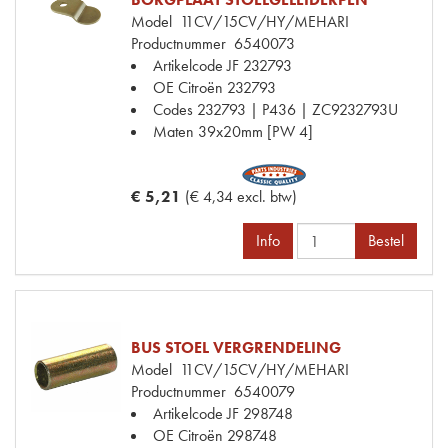
Model
11CV/15CV/HY/MEHARI
Productnummer
6540073
Artikelcode JF
232793
OE Citroën
232793
Codes
232793 | P436 | ZC9232793U
Maten
39x20mm [PW 4]
€ 5,21
(€ 4,34 excl. btw)
Info
Bestel
BUS STOEL VERGRENDELING
Model
11CV/15CV/HY/MEHARI
Productnummer
6540079
Artikelcode JF
298748
OE Citroën
298748