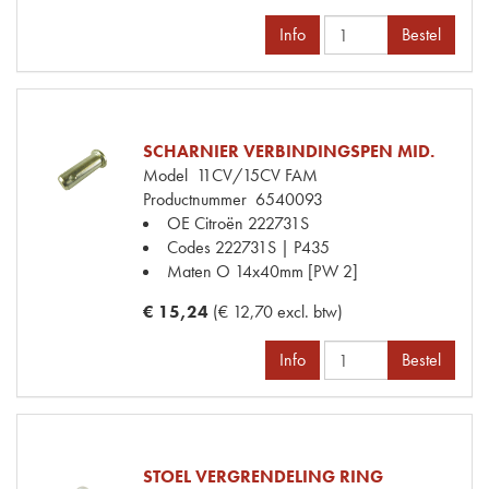
Info
Bestel
SCHARNIER VERBINDINGSPEN MID.
Model
11CV/15CV FAM
Productnummer
6540093
OE Citroën
222731S
Codes
222731S | P435
Maten
O 14x40mm [PW 2]
€ 15,24
(€ 12,70 excl. btw)
Info
Bestel
STOEL VERGRENDELING RING