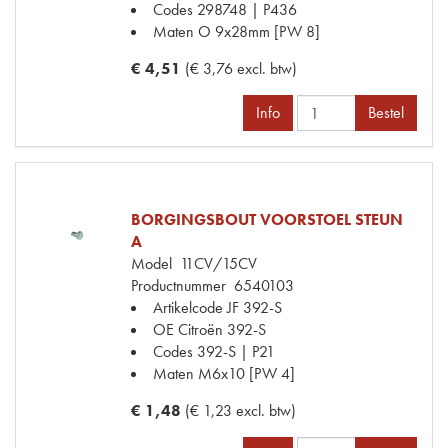
Codes
298748 | P436
Maten
O 9x28mm [PW 8]
€ 4,51
(€ 3,76 excl. btw)
Info
Bestel
BORGINGSBOUT VOORSTOEL STEUN
A
Model
11CV/15CV
Productnummer
6540103
Artikelcode JF
392-S
OE Citroën
392-S
Codes
392-S | P21
Maten
M6x10 [PW 4]
€ 1,48
(€ 1,23 excl. btw)