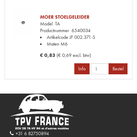
MOER STOELGELEIDER
Model
TA
Productnummer
6540034
Artikelcode JF
002.371-S
Maten
M6
€ 0,83
(€ 0,69 excl. btw)
Info
Bestel
+31 6 82750894