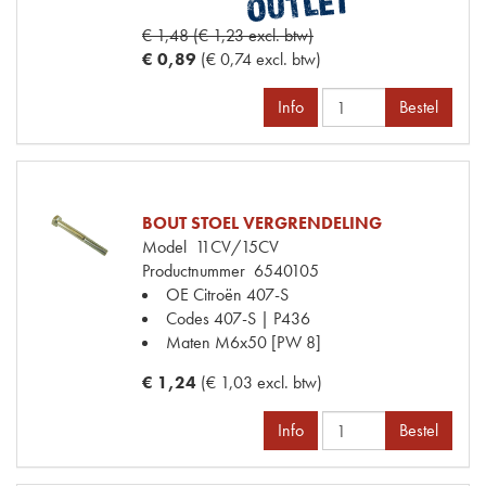
€ 1,48 (€ 1,23 excl. btw)
€ 0,89
(€ 0,74 excl. btw)
Info
Bestel
BOUT STOEL VERGRENDELING
Model
11CV/15CV
Productnummer
6540105
OE Citroën
407-S
Codes
407-S | P436
Maten
M6x50 [PW 8]
€ 1,24
(€ 1,03 excl. btw)
Info
Bestel