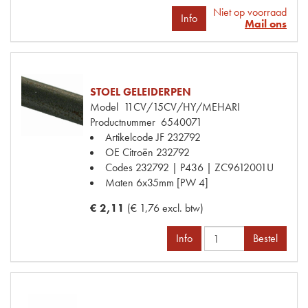
Niet op voorraad
Info
Mail ons
STOEL GELEIDERPEN
Model
11CV/15CV/HY/MEHARI
Productnummer
6540071
Artikelcode JF
232792
OE Citroën
232792
Codes
232792 | P436 | ZC9612001U
Maten
6x35mm [PW 4]
€ 2,11
(€ 1,76 excl. btw)
Info
Bestel