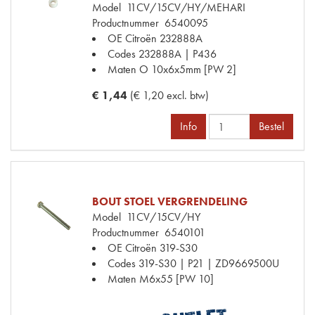
Model
11CV/15CV/HY/MEHARI
Productnummer
6540095
OE Citroën
232888A
Codes
232888A | P436
Maten
O 10x6x5mm [PW 2]
€ 1,44
(€ 1,20 excl. btw)
Info
Bestel
BOUT STOEL VERGRENDELING
Model
11CV/15CV/HY
Productnummer
6540101
OE Citroën
319-S30
Codes
319-S30 | P21 | ZD9669500U
Maten
M6x55 [PW 10]