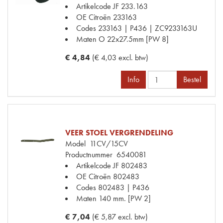
Artikelcode JF
233.163
OE Citroën
233163
Codes
233163 | P436 | ZC9233163U
Maten
O 22x27.5mm [PW 8]
€ 4,84
(€ 4,03 excl. btw)
Info
Bestel
VEER STOEL VERGRENDELING
Model
11CV/15CV
Productnummer
6540081
Artikelcode JF
802483
OE Citroën
802483
Codes
802483 | P436
Maten
140 mm. [PW 2]
€ 7,04
(€ 5,87 excl. btw)