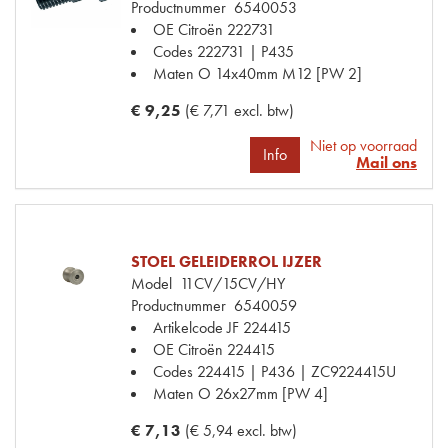
Productnummer
6540053
OE Citroën
222731
Codes
222731 | P435
Maten
O 14x40mm M12 [PW 2]
€ 9,25
(€ 7,71 excl. btw)
Niet op voorraad
Info
Mail ons
STOEL GELEIDERROL IJZER
Model
11CV/15CV/HY
Productnummer
6540059
Artikelcode JF
224415
OE Citroën
224415
Codes
224415 | P436 | ZC9224415U
Maten
O 26x27mm [PW 4]
€ 7,13
(€ 5,94 excl. btw)