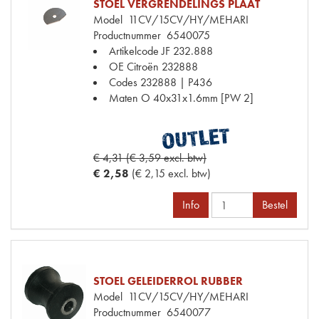
STOEL VERGRENDELINGS PLAAT
Model
11CV/15CV/HY/MEHARI
Productnummer
6540075
Artikelcode JF
232.888
OE Citroën
232888
Codes
232888 | P436
Maten
O 40x31x1.6mm [PW 2]
€ 4,31 (€ 3,59 excl. btw)
€ 2,58
(€ 2,15 excl. btw)
Info
Bestel
STOEL GELEIDERROL RUBBER
Model
11CV/15CV/HY/MEHARI
Productnummer
6540077