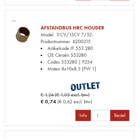
AFSTANDBUS HRC HOUDER
Model
11CV/15CV 7/52-
Productnummer
6200215
Artikelcode JF
553.280
OE Citroën
553280
Codes
553280 | P254
Maten
8x10x8.5 [PW 1]
€ 1,24 (€ 1,03 excl. btw)
€ 0,74
(€ 0,62 excl. btw)
Info
Bestel