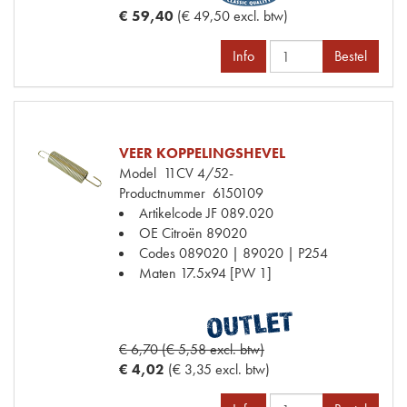
€ 59,40
(€ 49,50 excl. btw)
Info
Bestel
VEER KOPPELINGSHEVEL
Model
11CV 4/52-
Productnummer
6150109
Artikelcode JF
089.020
OE Citroën
89020
Codes
089020 | 89020 | P254
Maten
17.5x94 [PW 1]
€ 6,70 (€ 5,58 excl. btw)
€ 4,02
(€ 3,35 excl. btw)