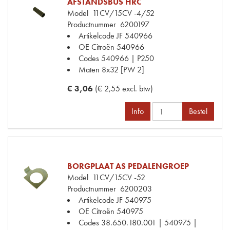
AFSTANDSBUS HRC
Model
11CV/15CV -4/52
Productnummer
6200197
Artikelcode JF
540966
OE Citroën
540966
Codes
540966 | P250
Maten
8x32 [PW 2]
€ 3,06
(€ 2,55 excl. btw)
Info
Bestel
BORGPLAAT AS PEDALENGROEP
Model
11CV/15CV -52
Productnummer
6200203
Artikelcode JF
540975
OE Citroën
540975
Codes
38.650.180.001 | 540975 |