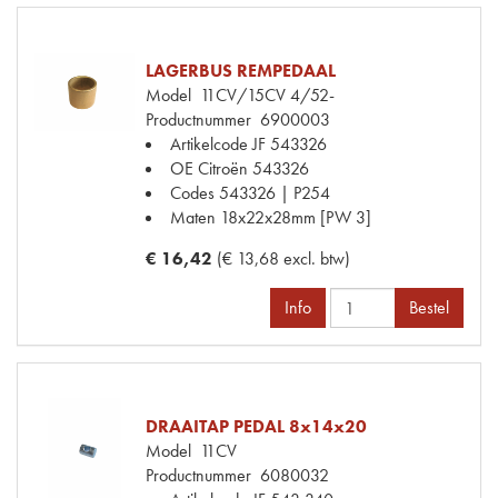
LAGERBUS REMPEDAAL
Model
11CV/15CV 4/52-
Productnummer
6900003
Artikelcode JF
543326
OE Citroën
543326
Codes
543326 | P254
Maten
18x22x28mm [PW 3]
€ 16,42
(€ 13,68 excl. btw)
Info
Bestel
DRAAITAP PEDAL 8x14x20
Model
11CV
Productnummer
6080032