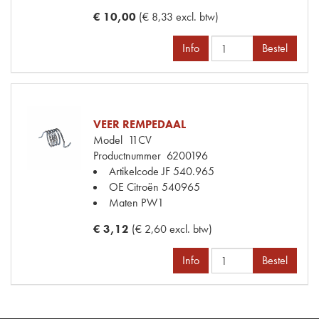
€ 10,00
(€ 8,33 excl. btw)
Info
Bestel
VEER REMPEDAAL
Model
11CV
Productnummer
6200196
Artikelcode JF
540.965
OE Citroën
540965
Maten
PW1
€ 3,12
(€ 2,60 excl. btw)
Info
Bestel