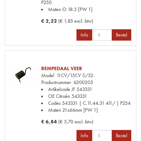
P250
Maten
O 18.5 [PW 1]
€ 2,22
(€ 1,85 excl. btw)
Info
Bestel
REMPEDAAL VEER
Model
11CV/15CV 5/52-
Productnummer
6200205
Artikelcode JF
543331
OE Citroën
543331
Codes
543331 | C.11.44.31 411/ | P254
Maten
21x66mm [PW 1]
€ 6,84
(€ 5,70 excl. btw)
Info
Bestel