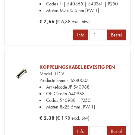
Codes
1 | 540565 | 543341 | P250
Maten
M7x15.5mm [PW 1]
€ 7,66
(€ 6,38 excl. btw)
Info
Bestel
KOPPELINGSKABEL BEVESTIG PEN
Model
11CV
Productnummer
6280007
Artikelcode JF
540988
OE Citroën
540988
Codes
540988 | P250
Maten
8x25.5mm [PW 1]
€ 2,38
(€ 1,98 excl. btw)
Info
Bestel