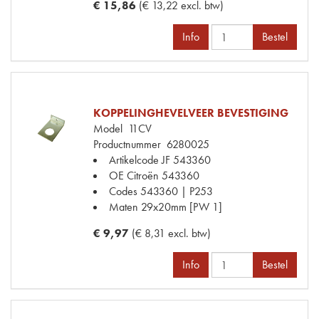
€ 15,86
(€ 13,22 excl. btw)
Info
Bestel
KOPPELINGHEVELVEER BEVESTIGING
Model
11CV
Productnummer
6280025
Artikelcode JF
543360
OE Citroën
543360
Codes
543360 | P253
Maten
29x20mm [PW 1]
€ 9,97
(€ 8,31 excl. btw)
Info
Bestel