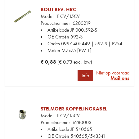
BOUT BEV. HRC
Model
11CV/15CV
Productnummer
6200219
Artikelcode JF
000.592-S
OE Citroën
592-S
Codes
0997 405449 | 592-S | P254
Maten
M7x75 [PW 1]
€ 0,88
(€ 0,73 excl. btw)
Niet op voorraad
Info
Mail ons
STELMOER KOPPELINGKABEL
Model
11CV/15CV
Productnummer
6280003
Artikelcode JF
540565
OE Citroën
540565/543341