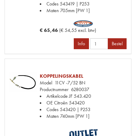
Codes
543419 | P253
Maten
705mm [PW 1]
€ 65,46
(€ 54,55 excl. btw)
Info
Bestel
KOPPELINGSKABEL
Model
11CV -7/52 BN
Productnummer
6280037
Artikelcode JF
543.420
OE Citroën
543420
Codes
543420 | P253
Maten
740mm [PW 1]