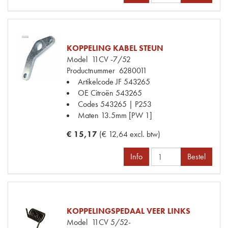
KOPPELING KABEL STEUN
Model
11CV -7/52
Productnummer
6280011
Artikelcode JF
543265
OE Citroën
543265
Codes
543265 | P253
Maten
13.5mm [PW 1]
€ 15,17
(€ 12,64 excl. btw)
Info
Bestel
KOPPELINGSPEDAAL VEER LINKS
Model
11CV 5/52-