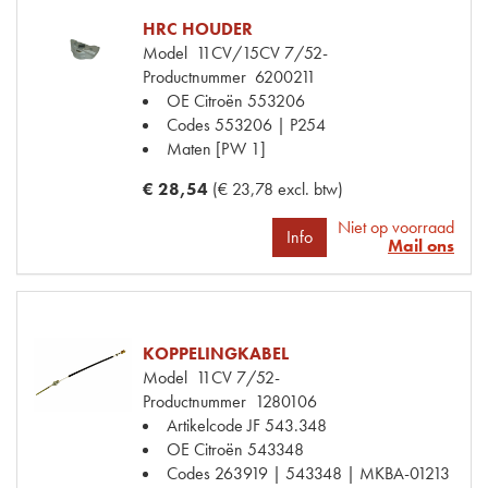
HRC HOUDER
Model
11CV/15CV 7/52-
Productnummer
6200211
OE Citroën
553206
Codes
553206 | P254
Maten
[PW 1]
€ 28,54
(€ 23,78 excl. btw)
Niet op voorraad
Info
Mail ons
KOPPELINGKABEL
Model
11CV 7/52-
Productnummer
1280106
Artikelcode JF
543.348
OE Citroën
543348
Codes
263919 | 543348 | MKBA-01213