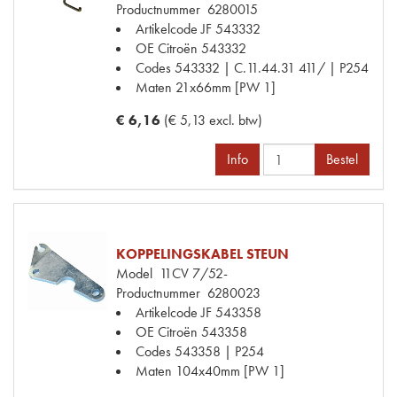
Productnummer
6280015
Artikelcode JF
543332
OE Citroën
543332
Codes
543332 | C.11.44.31 411/ | P254
Maten
21x66mm [PW 1]
€ 6,16
(€ 5,13 excl. btw)
Info
Bestel
KOPPELINGSKABEL STEUN
Model
11CV 7/52-
Productnummer
6280023
Artikelcode JF
543358
OE Citroën
543358
Codes
543358 | P254
Maten
104x40mm [PW 1]