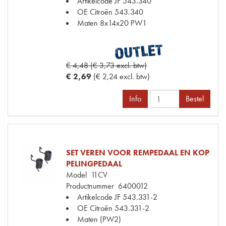
Artikelcode JF
543.340
OE Citroën
543.340
Maten
8x14x20 PW1
€ 4,48 (€ 3,73 excl. btw)
€ 2,69
(€ 2,24 excl. btw)
Info
Bestel
SET VEREN VOOR REMPEDAAL EN KOP
PELINGPEDAAL
Model
11CV
Productnummer
6400012
Artikelcode JF
543.331-2
OE Citroën
543.331-2
Maten
(PW2)