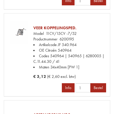
Info
Bestel
VEER KOPPELINGSPED.
Model
11CV/15CV -7/52
Productnummer
6200195
Artikelcode JF
540.964
OE Citroën
540964
Codes
540964 | 540965 | 6280005 |
C.11.44.30 / 41
Maten
34x40mm [PW 1]
€ 3,12
(€ 2,60 excl. btw)
Info
Bestel