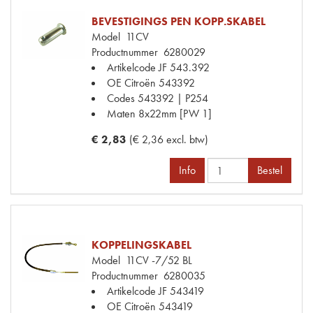
BEVESTIGINGS PEN KOPP.SKABEL
Model
11CV
Productnummer
6280029
Artikelcode JF
543.392
OE Citroën
543392
Codes
543392 | P254
Maten
8x22mm [PW 1]
€ 2,83
(€ 2,36 excl. btw)
Info
Bestel
KOPPELINGSKABEL
Model
11CV -7/52 BL
Productnummer
6280035
Artikelcode JF
543419
OE Citroën
543419