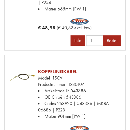
| P254
Maten
665mm [PW 1]
€ 48,98
(€ 40,82 excl. btw)
Info
Bestel
KOPPELINGKABEL
Model
15CV
Productnummer
1280107
Artikelcode JF
543386
OE Citroën
543386
Codes
263920 | 543386 | MKBA-
06686 | P228
Maten
901mm [PW 1]