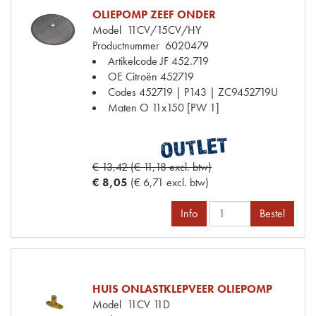
OLIEPOMP ZEEF ONDER
Model
11CV/15CV/HY
Productnummer
6020479
Artikelcode JF
452.719
OE Citroën
452719
Codes
452719 | P143 | ZC9452719U
Maten
O 11x150 [PW 1]
€ 13,42 (€ 11,18 excl. btw)
€ 8,05
(€ 6,71 excl. btw)
Info
Bestel
HUIS ONLASTKLEPVEER OLIEPOMP
Model
11CV 11D