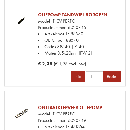
OLIEPOMP TANDWIEL BORGPEN
Model
11CV PERFO
Productnummer
6020445
Artikelcode JF
88540
OE Citroën
88540
Codes
88540 | P140
Maten
3.5x20mm [PW 2]
€ 2,38
(€ 1,98 excl. btw)
Info
Bestel
ONTLASTKLEPVEER OLIEPOMP
Model
11CV PERFO
Productnummer
6020449
Artikelcode JF
451354