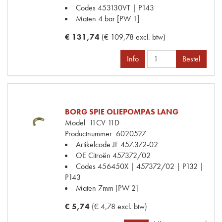
Codes
453130VT | P143
Maten
4 bar [PW 1]
€ 131,74
(€ 109,78 excl. btw)
Info
Bestel
BORG SPIE OLIEPOMPAS LANG
Model
11CV 11D
Productnummer
6020527
Artikelcode JF
457.372-02
OE Citroën
457372/02
Codes
456450X | 457372/02 | P132 |
P143
Maten
7mm [PW 2]
€ 5,74
(€ 4,78 excl. btw)