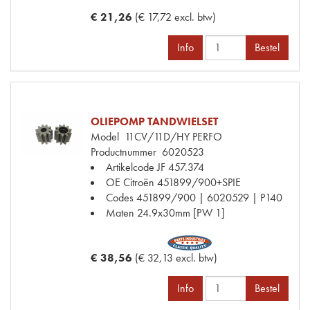
€ 21,26
(€ 17,72 excl. btw)
Info
Bestel
OLIEPOMP TANDWIELSET
Model
11CV/11D/HY PERFO
Productnummer
6020523
Artikelcode JF
457.374
OE Citroën
451899/900+SPIE
Codes
451899/900 | 6020529 | P140
Maten
24.9x30mm [PW 1]
€ 38,56
(€ 32,13 excl. btw)
Info
Bestel