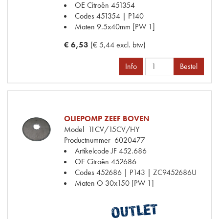
OE Citroën
451354
Codes
451354 | P140
Maten
9.5x40mm [PW 1]
€ 6,53
(€ 5,44 excl. btw)
Info
Bestel
OLIEPOMP ZEEF BOVEN
Model
11CV/15CV/HY
Productnummer
6020477
Artikelcode JF
452.686
OE Citroën
452686
Codes
452686 | P143 | ZC9452686U
Maten
O 30x150 [PW 1]