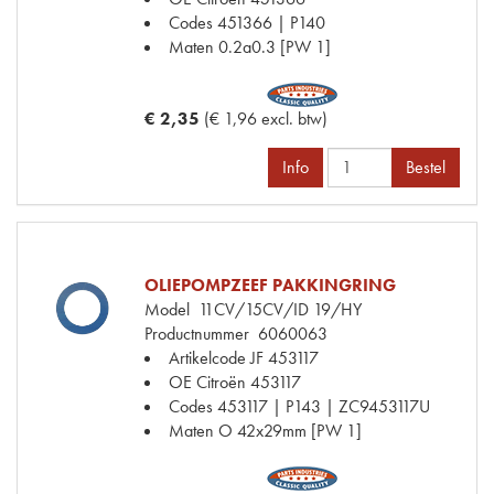
Codes
451366 | P140
Maten
0.2a0.3 [PW 1]
€ 2,35
(€ 1,96 excl. btw)
Info
Bestel
OLIEPOMPZEEF PAKKINGRING
Model
11CV/15CV/ID 19/HY
Productnummer
6060063
Artikelcode JF
453117
OE Citroën
453117
Codes
453117 | P143 | ZC9453117U
Maten
O 42x29mm [PW 1]