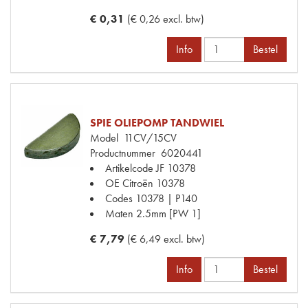
€ 0,31
(€ 0,26 excl. btw)
Info
Bestel
SPIE OLIEPOMP TANDWIEL
Model
11CV/15CV
Productnummer
6020441
Artikelcode JF
10378
OE Citroën
10378
Codes
10378 | P140
Maten
2.5mm [PW 1]
€ 7,79
(€ 6,49 excl. btw)
Info
Bestel