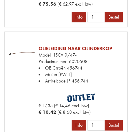
€ 75,56
(€ 62,97 excl. btw)
Info
Bestel
OLIELEIDING NAAR CILINDERKOP
Model
15CV 9/47-
Productnummer
6020508
OE Citroën
456744
Maten
[PW 1]
Artikelcode JF
456.744
€ 17,35 (€ 14,46 excl. btw)
€ 10,42
(€ 8,68 excl. btw)
Info
Bestel