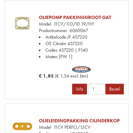
OLIEPOMP PAKKINGGROOT GAT
Model
11CV/11D/ID 19/HY
Productnummer
6060067
Artikelcode JF
457220
OE Citroën
457220
Codes
457220 | P140
Maten
[PW 1]
€ 1,85
(€ 1,54 excl. btw)
Info
Bestel
OLIELEIDINGPAKKING CILINDERKOP
Model
11CV PERFO/15CV