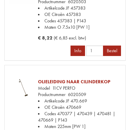
Productnummer
6020503
Artikelcode JF
457383
OE Citroën
457383
Codes
457383 | P143
Maten
O 7.5x10 [PW 1]
€ 8,22
(€ 6,85 excl. btw)
Info
Bestel
OLIELEIDING NAAR CILINDERKOP
Model
11CV PERFO
Productnummer
6020509
Artikelcode JF
470.669
OE Citroën
470669
Codes
470377 | 470439 | 470481 |
470669 | P143
Maten
225mm [PW 1]