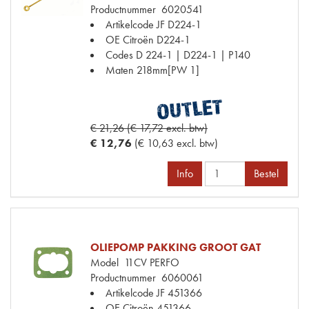
Productnummer
6020541
Artikelcode JF
D224-1
OE Citroën
D224-1
Codes
D 224-1 | D224-1 | P140
Maten
218mm[PW 1]
€ 21,26 (€ 17,72 excl. btw)
€ 12,76
(€ 10,63 excl. btw)
Info
Bestel
OLIEPOMP PAKKING GROOT GAT
Model
11CV PERFO
Productnummer
6060061
Artikelcode JF
451366
OE Citroën
451366