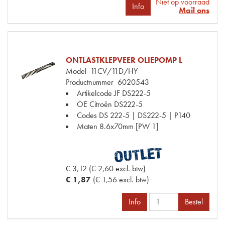
Niet op voorraad
Info
Mail ons
ONTLASTKLEPVEER OLIEPOMP L
Model
11CV/11D/HY
Productnummer
6020543
Artikelcode JF
DS222-5
OE Citroën
DS222-5
Codes
DS 222-5 | DS222-5 | P140
Maten
8.6x70mm [PW 1]
€ 3,12 (€ 2,60 excl. btw)
€ 1,87
(€ 1,56 excl. btw)
Info
Bestel