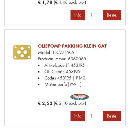
€ 1,78
(€ 1,48 excl. btw)
Info
Bestel
OLIEPOMP PAKKING KLEIN GAT
Model
11CV/15CV
Productnummer
6060065
Artikelcode JF
453195
OE Citroën
453195
Codes
453195 | P140
Maten
perfo [PW 1]
€ 2,52
(€ 2,10 excl. btw)
Info
Bestel