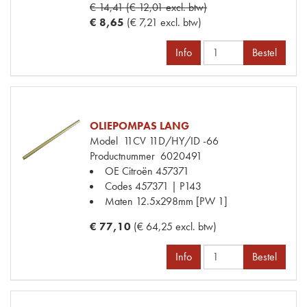
€ 14,41 (€ 12,01 excl. btw)
€ 8,65
(€ 7,21 excl. btw)
Info
Bestel
OLIEPOMPAS LANG
Model
11CV 11D/HY/ID -66
Productnummer
6020491
OE Citroën
457371
Codes
457371 | P143
Maten
12.5x298mm [PW 1]
€ 77,10
(€ 64,25 excl. btw)
Info
Bestel