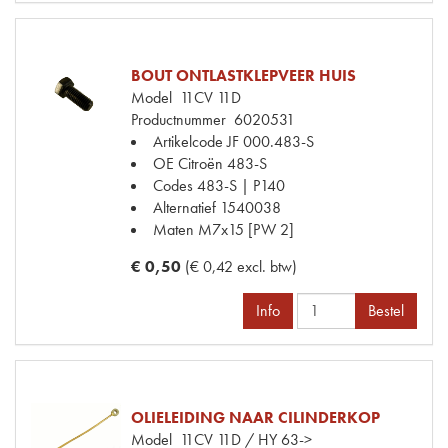
BOUT ONTLASTKLEPVEER HUIS
Model
11CV 11D
Productnummer
6020531
Artikelcode JF
000.483-S
OE Citroën
483-S
Codes
483-S | P140
Alternatief
1540038
Maten
M7x15 [PW 2]
€ 0,50
(€ 0,42 excl. btw)
Info
Bestel
OLIELEIDING NAAR CILINDERKOP
Model
11CV 11D / HY 63->