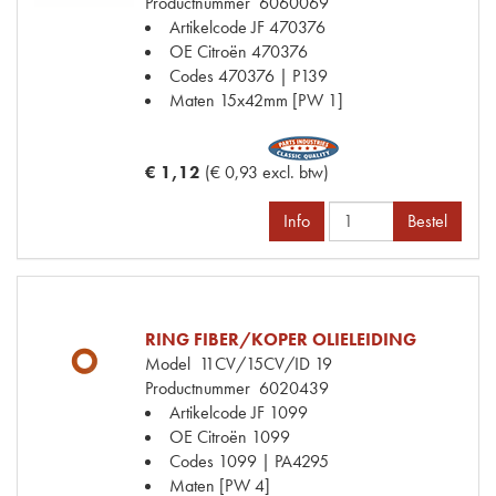
Productnummer
6060069
Artikelcode JF
470376
OE Citroën
470376
Codes
470376 | P139
Maten
15x42mm [PW 1]
€ 1,12
(€ 0,93 excl. btw)
Info
Bestel
RING FIBER/KOPER OLIELEIDING
Model
11CV/15CV/ID 19
Productnummer
6020439
Artikelcode JF
1099
OE Citroën
1099
Codes
1099 | PA4295
Maten
[PW 4]