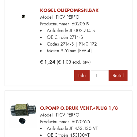
KOGEL OLIEPOMRSN.BAK
Model
11CV PERFO
Productnummer
6020519
Artikelcode JF
002.714-S
OE Citroën
2714-S
Codes
2714-S | P140.172
Maten
9.52mm [PW 4]
€ 1,24
(€ 1,03 excl. btw)
Info
Bestel
O.POMP O.DRUK VENT.+PLUG 1/8
Model
11CV PERFO
Productnummer
6020525
Artikelcode JF
453.130-VT
OE Citroën
453130VT