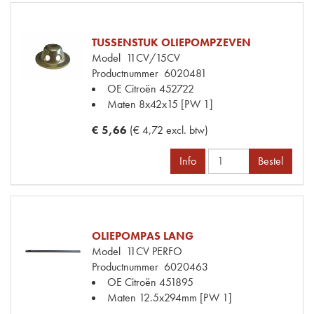
TUSSENSTUK OLIEPOMPZEVEN
Model
11CV/15CV
Productnummer
6020481
OE Citroën
452722
Maten
8x42x15 [PW 1]
€ 5,66
(€ 4,72 excl. btw)
Info
Bestel
OLIEPOMPAS LANG
Model
11CV PERFO
Productnummer
6020463
OE Citroën
451895
Maten
12.5x294mm [PW 1]