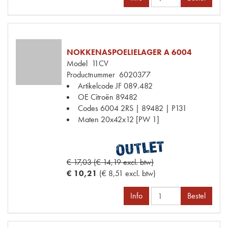
NOKKENASPOELIELAGER A 6004
Model
11CV
Productnummer
6020377
Artikelcode JF
089.482
OE Citroën
89482
Codes
6004 2RS | 89482 | P131
Maten
20x42x12 [PW 1]
€ 17,03 (€ 14,19 excl. btw)
€ 10,21
(€ 8,51 excl. btw)
Info
Bestel