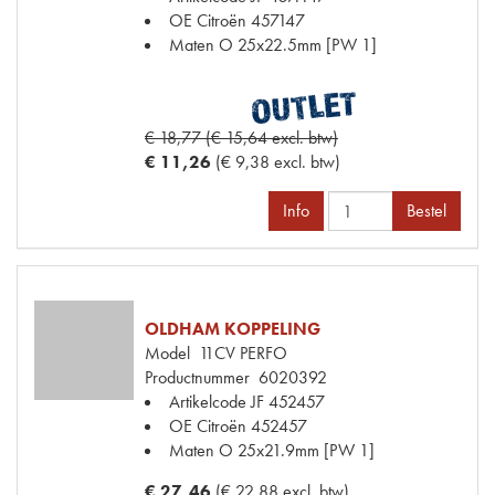
OE Citroën
457147
Maten
O 25x22.5mm [PW 1]
€ 18,77 (€ 15,64 excl. btw)
€ 11,26
(€ 9,38 excl. btw)
Info
Bestel
OLDHAM KOPPELING
Model
11CV PERFO
Productnummer
6020392
Artikelcode JF
452457
OE Citroën
452457
Maten
O 25x21.9mm [PW 1]
€ 27,46
(€ 22,88 excl. btw)