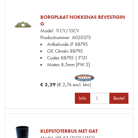
BORGPLAAT NOKKENAS BEVESTIGIN
G
Model
11CV/15CV
Productnummer
6020373
Artikelcode JF
88795
OE Citroën
88795
Codes
88795 | P131
Maten
8.5mm [PW 2]
€ 3,29
(€ 2,74 excl. btw)
Info
Bestel
KLEPSTOTERBUS MET GAT
Model
HY-63/11CV/15CV