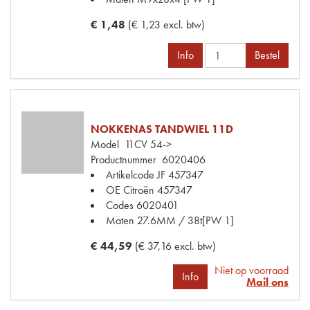
€ 1,48
(€ 1,23 excl. btw)
Info
Bestel
NOKKENAS TANDWIEL 11D
Model
11CV 54->
Productnummer
6020406
Artikelcode JF
457347
OE Citroën
457347
Codes
6020401
Maten
27.6MM / 38t[PW 1]
€ 44,59
(€ 37,16 excl. btw)
Niet op voorraad
Info
Mail ons