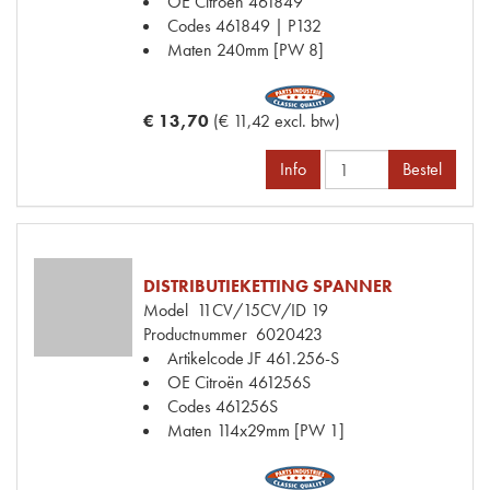
OE Citroën
461849
Codes
461849 | P132
Maten
240mm [PW 8]
€ 13,70
(€ 11,42 excl. btw)
Info
Bestel
DISTRIBUTIEKETTING SPANNER
Model
11CV/15CV/ID 19
Productnummer
6020423
Artikelcode JF
461.256-S
OE Citroën
461256S
Codes
461256S
Maten
114x29mm [PW 1]