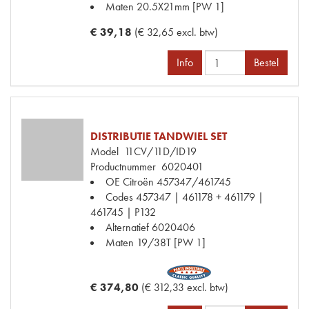
Maten
20.5X21mm [PW 1]
€ 39,18
(€ 32,65 excl. btw)
Info
Bestel
DISTRIBUTIE TANDWIEL SET
Model
11CV/11D/ID19
Productnummer
6020401
OE Citroën
457347/461745
Codes
457347 | 461178 + 461179 |
461745 | P132
Alternatief
6020406
Maten
19/38T [PW 1]
€ 374,80
(€ 312,33 excl. btw)