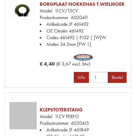
BORGPLAAT NOKKENAS T.WIELMOER
Model
11CV/15CV
Productnummer
6020411
Artikelcode JF
461492
OE Citroën
461492
Codes
461492 | P132 | [W[W
Maten
24.5mm [PW 1]
€ 4,40
(€ 3,67 excl. btw)
Info
Bestel
KLEPSTOTERSTANG
Model
11CV PERFO
Productnummer
6020415
Artikelcode JF
461849