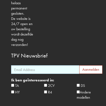
helaas
permanent
gesloten.
De website is
24/7 open en
uw bestelling
wordt dezelfde
dag nog
verzonden!
TPV
Nieuwsbrief
Ik ben geïnteresseerd in:
TA
2CV
DS
HY
R4
Andere
modellen