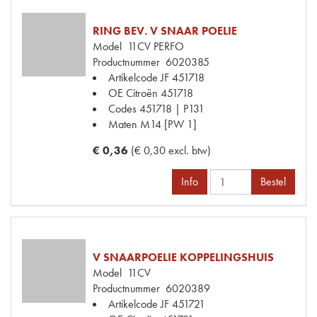
RING BEV. V SNAAR POELIE
Model
11CV PERFO
Productnummer
6020385
Artikelcode JF
451718
OE Citroën
451718
Codes
451718 | P131
Maten
M14 [PW 1]
€ 0,36
(€ 0,30 excl. btw)
Info
Bestel
V SNAARPOELIE KOPPELINGSHUIS
Model
11CV
Productnummer
6020389
Artikelcode JF
451721