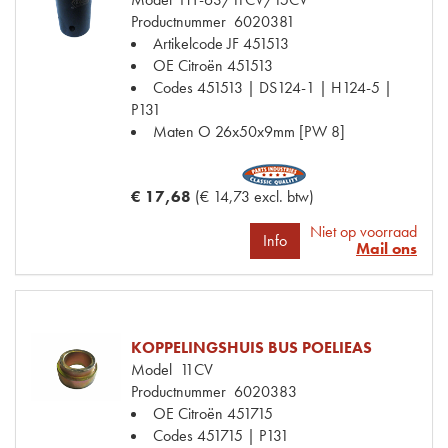
Productnummer
6020381
Artikelcode JF
451513
OE Citroën
451513
Codes
451513 | DS124-1 | H124-5 |
P131
Maten
O 26x50x9mm [PW 8]
€ 17,68
(€ 14,73 excl. btw)
Niet op voorraad
Info
Mail ons
KOPPELINGSHUIS BUS POELIEAS
Model
11CV
Productnummer
6020383
OE Citroën
451715
Codes
451715 | P131