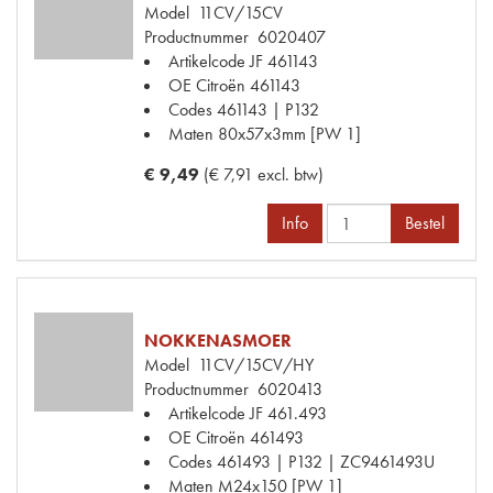
Model
11CV/15CV
Productnummer
6020407
Artikelcode JF
461143
OE Citroën
461143
Codes
461143 | P132
Maten
80x57x3mm [PW 1]
€ 9,49
(€ 7,91 excl. btw)
Info
Bestel
NOKKENASMOER
Model
11CV/15CV/HY
Productnummer
6020413
Artikelcode JF
461.493
OE Citroën
461493
Codes
461493 | P132 | ZC9461493U
Maten
M24x150 [PW 1]