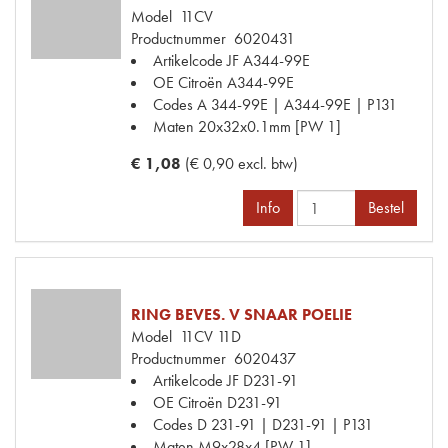
Model
11CV
Productnummer
6020431
Artikelcode JF
A344-99E
OE Citroën
A344-99E
Codes
A 344-99E | A344-99E | P131
Maten
20x32x0.1mm [PW 1]
€ 1,08
(€ 0,90 excl. btw)
Info
Bestel
RING BEVES. V SNAAR POELIE
Model
11CV 11D
Productnummer
6020437
Artikelcode JF
D231-91
OE Citroën
D231-91
Codes
D 231-91 | D231-91 | P131
Maten
M9x28x4 [PW 1]