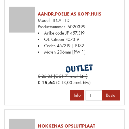
AANDR.POELIE AS KOPP.HUIS
Model
11CV 11D
Productnummer
6020399
Artikelcode JF
457.319
OE Citroën
457319
Codes
457319 | P132
Maten
206mm [PW 1]
€ 26,05 (€ 21,71 excl. btw)
€ 15,64
(€ 13,03 excl. btw)
Info
Bestel
NOKKENAS OPSLUITPLAAT