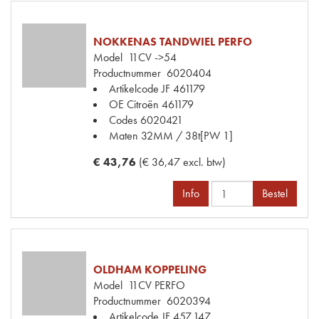
NOKKENAS TANDWIEL PERFO
Model
11CV ->54
Productnummer
6020404
Artikelcode JF
461179
OE Citroën
461179
Codes
6020421
Maten
32MM / 38t[PW 1]
€ 43,76
(€ 36,47 excl. btw)
Info
Bestel
OLDHAM KOPPELING
Model
11CV PERFO
Productnummer
6020394
Artikelcode JF
457.147