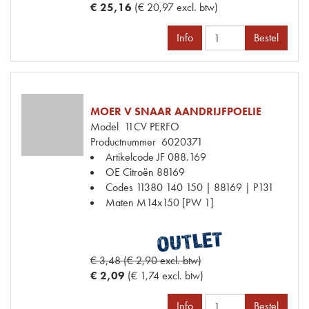
€ 25,16
(€ 20,97 excl. btw)
Info
Bestel
MOER V SNAAR AANDRIJFPOELIE
Model
11CV PERFO
Productnummer
6020371
Artikelcode JF
088.169
OE Citroën
88169
Codes
11380 140 150 | 88169 | P131
Maten
M14x150 [PW 1]
€ 3,48 (€ 2,90 excl. btw)
€ 2,09
(€ 1,74 excl. btw)
Info
Bestel