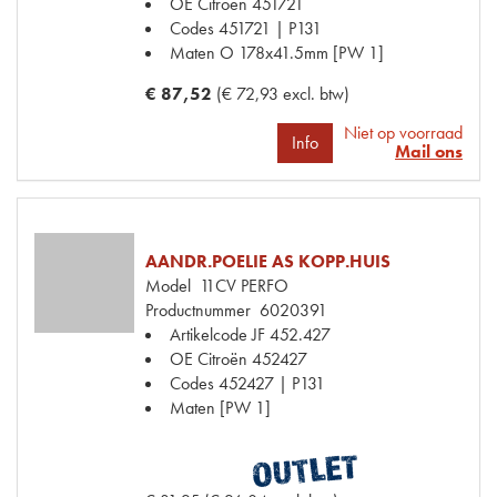
OE Citroën
451721
Codes
451721 | P131
Maten
O 178x41.5mm [PW 1]
€ 87,52
(€ 72,93 excl. btw)
Niet op voorraad
Info
Mail ons
AANDR.POELIE AS KOPP.HUIS
Model
11CV PERFO
Productnummer
6020391
Artikelcode JF
452.427
OE Citroën
452427
Codes
452427 | P131
Maten
[PW 1]