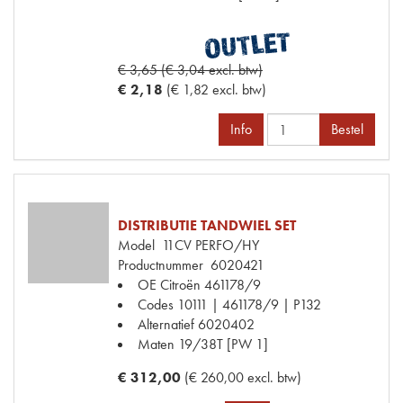
€ 3,65 (€ 3,04 excl. btw)
€ 2,18
(€ 1,82 excl. btw)
Info
Bestel
DISTRIBUTIE TANDWIEL SET
Model
11CV PERFO/HY
Productnummer
6020421
OE Citroën
461178/9
Codes
10111 | 461178/9 | P132
Alternatief
6020402
Maten
19/38T [PW 1]
€ 312,00
(€ 260,00 excl. btw)