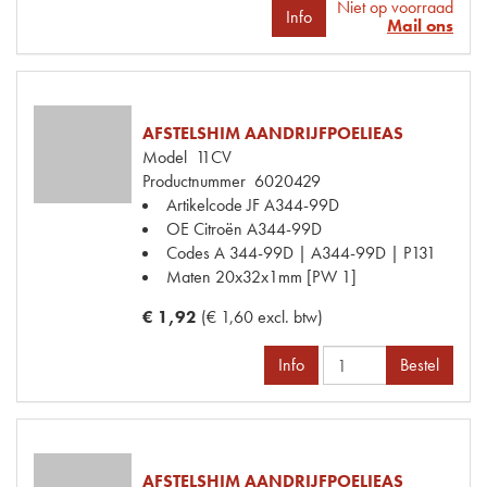
Niet op voorraad
Info
Mail ons
AFSTELSHIM AANDRIJFPOELIEAS
Model
11CV
Productnummer
6020429
Artikelcode JF
A344-99D
OE Citroën
A344-99D
Codes
A 344-99D | A344-99D | P131
Maten
20x32x1mm [PW 1]
€ 1,92
(€ 1,60 excl. btw)
Info
Bestel
AFSTELSHIM AANDRIJFPOELIEAS