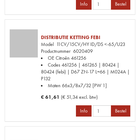
Info
Bestel
DISTRIBUTIE KETTING FEBI
Model
11CV/15CV/HY ID/DS <-65/U23
Productnummer
6020409
OE Citroën
461256
Codes
461256 | 461265 | 80424 |
80424 (febi) | D67 ZN-17 L=66 | M024A |
P132
Maten
66x3/8x7/32 [PW 1]
€ 61,61
(€ 51,34 excl. btw)
Info
Bestel