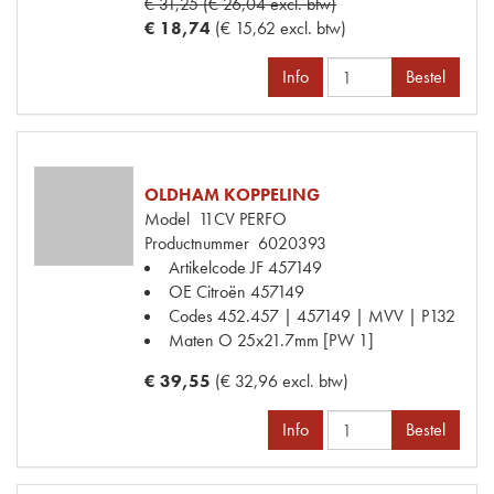
€ 31,25 (€ 26,04 excl. btw)
€ 18,74
(€ 15,62 excl. btw)
Info
Bestel
OLDHAM KOPPELING
Model
11CV PERFO
Productnummer
6020393
Artikelcode JF
457149
OE Citroën
457149
Codes
452.457 | 457149 | MVV | P132
Maten
O 25x21.7mm [PW 1]
€ 39,55
(€ 32,96 excl. btw)
Info
Bestel