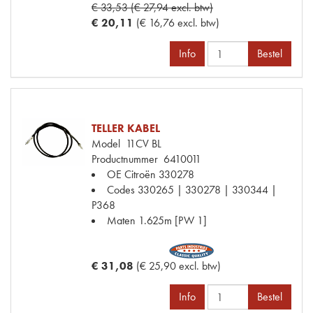
€ 33,53 (€ 27,94 excl. btw)
€ 20,11
(€ 16,76 excl. btw)
Info
Bestel
TELLER KABEL
Model
11CV BL
Productnummer
6410011
OE Citroën
330278
Codes
330265 | 330278 | 330344 |
P368
Maten
1.625m [PW 1]
€ 31,08
(€ 25,90 excl. btw)
Info
Bestel