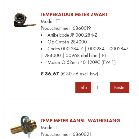
TEMPERATUUR METER ZWART
Model
TT
Productnummer
6860019
Artikelcode JF
000.284-Z
OE Citroën
284000
Codes
000.284-Z | 000284 | 000284Z
| 284000 | 50968 dail blac | P1
Maten
O 52mm 40-120?C [PW 1]
€ 36,67
(€ 30,56 excl. btw)
Info
Bestel
TEMP.METER AANSL. WATERSLANG
Model
TT
Productnummer
6860021