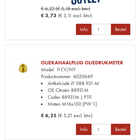
€ 6,22 (€ 5,18 excl. btw)
€ 3,73
(€ 3,11 excl. btw)
Info
Bestel
OLIEKANAALPLUG OLIEDRUKMETER
Model
11CV/HY
Productnummer
6020649
Artikelcode JF
088.931-M
OE Citroën
88931M
Codes
88931M | P111
Maten
M16x150 [PW 1]
€ 6,25
(€ 5,21 excl. btw)
Info
Bestel