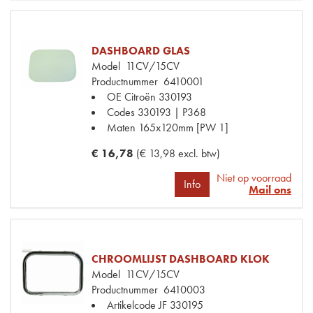
DASHBOARD GLAS
Model
11CV/15CV
Productnummer
6410001
OE Citroën
330193
Codes
330193 | P368
Maten
165x120mm [PW 1]
€ 16,78
(€ 13,98 excl. btw)
Niet op voorraad
Info
Mail ons
CHROOMLIJST DASHBOARD KLOK
Model
11CV/15CV
Productnummer
6410003
Artikelcode JF
330195