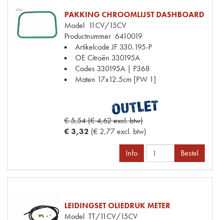
PAKKING CHROOMLIJST DASHBOARD
Model
11CV/15CV
Productnummer
6410019
Artikelcode JF
330.195-P
OE Citroën
330195A
Codes
330195A | P368
Maten
17x12.5cm [PW 1]
€ 5,54 (€ 4,62 excl. btw)
€ 3,32
(€ 2,77 excl. btw)
Info
Bestel
LEIDINGSET OLIEDRUK METER
Model
TT/11CV/15CV