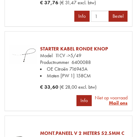
€ 37,76
(€ 31,47 excl. btw)
Info
Bestel
STARTER KABEL RONDE KNOP
Model
11CV ->5/49
Productnummer
6400088
OE Citroën
716945A
Maten
[PW 1] 158CM
€ 33,60
(€ 28,00 excl. btw)
Niet op voorraad
Info
Mail ons
MONT.PANEEL V 2 METERS 52.5MM C