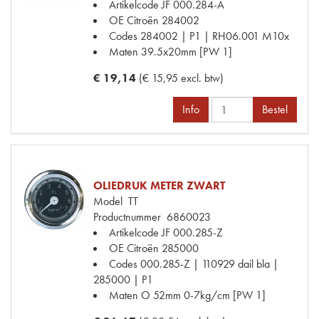
Artikelcode JF
000.284-A
OE Citroën
284002
Codes
284002 | P1 | RH06.001 M10x
Maten
39.5x20mm [PW 1]
€ 19,14
(€ 15,95 excl. btw)
Info
Bestel
OLIEDRUK METER ZWART
Model
TT
Productnummer
6860023
Artikelcode JF
000.285-Z
OE Citroën
285000
Codes
000.285-Z | 110929 dail bla |
285000 | P1
Maten
O 52mm 0-7kg/cm [PW 1]