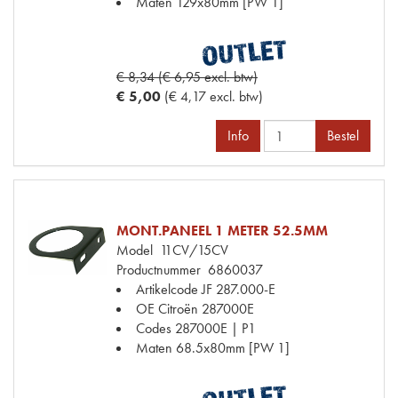
Maten
129x80mm [PW 1]
€ 8,34 (€ 6,95 excl. btw)
€ 5,00
(€ 4,17 excl. btw)
Info
Bestel
MONT.PANEEL 1 METER 52.5MM
Model
11CV/15CV
Productnummer
6860037
Artikelcode JF
287.000-E
OE Citroën
287000E
Codes
287000E | P1
Maten
68.5x80mm [PW 1]