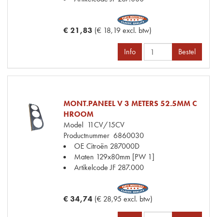
€ 21,83
(€ 18,19 excl. btw)
Info
Bestel
MONT.PANEEL V 3 METERS 52.5MM C
HROOM
Model
11CV/15CV
Productnummer
6860030
OE Citroën
287000D
Maten
129x80mm [PW 1]
Artikelcode JF
287.000
€ 34,74
(€ 28,95 excl. btw)