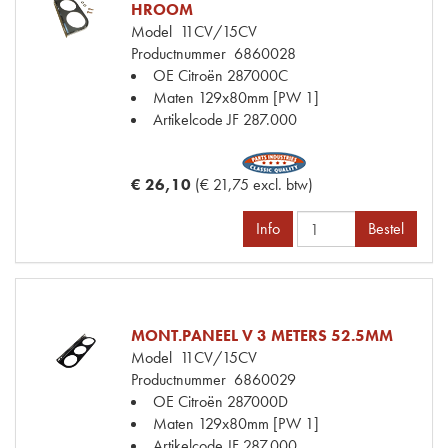
HROOM
Model
11CV/15CV
Productnummer
6860028
OE Citroën
287000C
Maten
129x80mm [PW 1]
Artikelcode JF
287.000
€ 26,10
(€ 21,75 excl. btw)
Info
Bestel
MONT.PANEEL V 3 METERS 52.5MM
Model
11CV/15CV
Productnummer
6860029
OE Citroën
287000D
Maten
129x80mm [PW 1]
Artikelcode JF
287.000