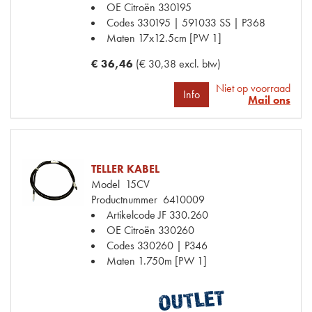
OE Citroën
330195
Codes
330195 | 591033 SS | P368
Maten
17x12.5cm [PW 1]
€ 36,46
(€ 30,38 excl. btw)
Niet op voorraad
Info
Mail ons
TELLER KABEL
Model
15CV
Productnummer
6410009
Artikelcode JF
330.260
OE Citroën
330260
Codes
330260 | P346
Maten
1.750m [PW 1]