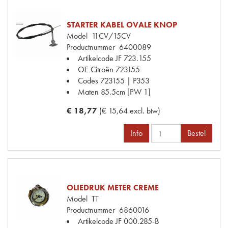
STARTER KABEL OVALE KNOP
Model
11CV/15CV
Productnummer
6400089
Artikelcode JF
723.155
OE Citroën
723155
Codes
723155 | P353
Maten
85.5cm [PW 1]
€ 18,77
(€ 15,64 excl. btw)
Info
Bestel
OLIEDRUK METER CREME
Model
TT
Productnummer
6860016
Artikelcode JF
000.285-B