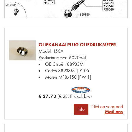
OLIEKANAALPLUG OLIEDRUKMETER
Model
15CV
Productnummer
6020651
OE Citroën
88933M
Codes
88933M | P105
Maten
M18x150 [PW 1]
€ 27,73
(€ 23,11 excl. btw)
Niet op voorraad
Info
Mail ons