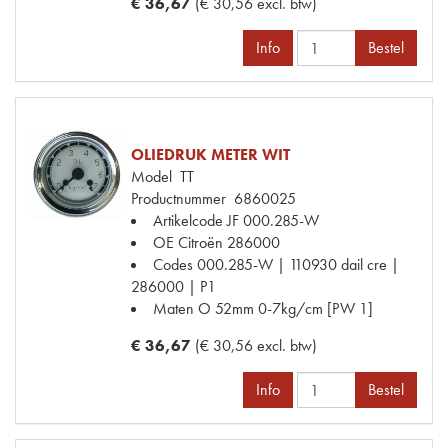
€ 36,67
(€ 30,56 excl. btw)
Info
Bestel
OLIEDRUK METER WIT
Model
TT
Productnummer
6860025
Artikelcode JF
000.285-W
OE Citroën
286000
Codes
000.285-W | 110930 dail cre |
286000 | P1
Maten
O 52mm 0-7kg/cm [PW 1]
€ 36,67
(€ 30,56 excl. btw)
Info
Bestel