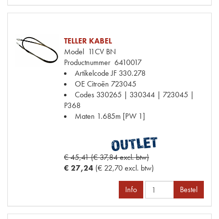
TELLER KABEL
Model
11CV BN
Productnummer
6410017
Artikelcode JF
330.278
OE Citroën
723045
Codes
330265 | 330344 | 723045 |
P368
Maten
1.685m [PW 1]
€ 45,41 (€ 37,84 excl. btw)
€ 27,24
(€ 22,70 excl. btw)
Info
Bestel