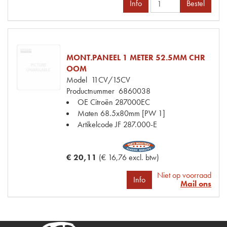
Info
Bestel
MONT.PANEEL 1 METER 52.5MM CHR
OOM
Model
11CV/15CV
Productnummer
6860038
OE Citroën
287000EC
Maten
68.5x80mm [PW 1]
Artikelcode JF
287.000-E
€ 20,11
(€ 16,76 excl. btw)
Niet op voorraad
Info
Mail ons