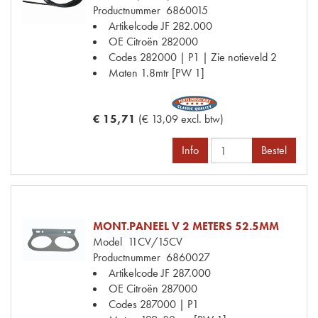
Productnummer
6860015
Artikelcode JF
282.000
OE Citroën
282000
Codes
282000 | P1 | Zie notieveld 2
Maten
1.8mtr [PW 1]
€ 15,71
(€ 13,09 excl. btw)
Info
Bestel
MONT.PANEEL V 2 METERS 52.5MM
Model
11CV/15CV
Productnummer
6860027
Artikelcode JF
287.000
OE Citroën
287000
Codes
287000 | P1