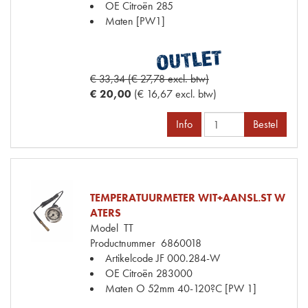
OE Citroën
285
Maten
[PW1]
€ 33,34 (€ 27,78 excl. btw)
€ 20,00
(€ 16,67 excl. btw)
Info
Bestel
TEMPERATUURMETER WIT+AANSL.ST W
ATERS
Model
TT
Productnummer
6860018
Artikelcode JF
000.284-W
OE Citroën
283000
Maten
O 52mm 40-120?C [PW 1]