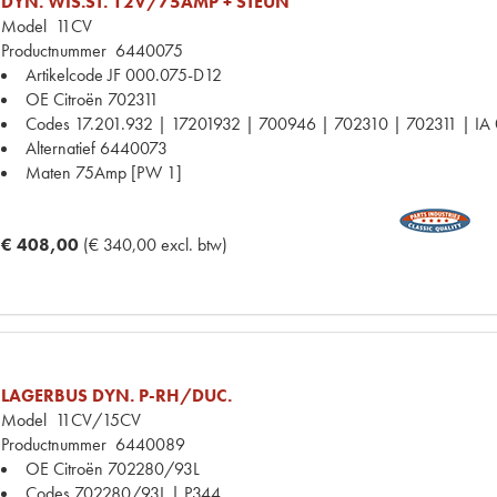
DYN. WIS.ST. 12V/75AMP + STEUN
Model
11CV
Productnummer
6440075
Artikelcode JF
000.075-D12
OE Citroën
702311
Codes
17.201.932 | 17201932 | 700946 | 702310 | 702311 | IA
Alternatief
6440073
Maten
75Amp [PW 1]
€ 408,00
(€ 340,00 excl. btw)
LAGERBUS DYN. P-RH/DUC.
Model
11CV/15CV
Productnummer
6440089
OE Citroën
702280/93L
Codes
702280/93L | P344