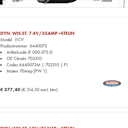
DYN. WIS.ST. 7.4V/35AMP +STEUN
Model
11CV
Productnummer
6440073
Artikelcode JF
000.075-D
OE Citroën
702310
Codes
6440073M | 702310 | P1
Maten
70Amp [PW 1]
€ 377,40
(€ 314,50 excl. btw)