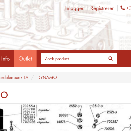
Inloggen
Registreren
+3
Ph
 Info
Outlet
rdelenboek TA
DYNAMO
MO