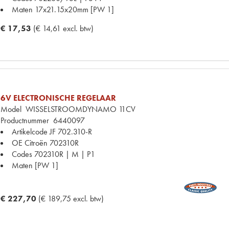
Maten
17x21.15x20mm [PW 1]
€ 17,53
(€ 14,61 excl. btw)
6V ELECTRONISCHE REGELAAR
Model
WISSELSTROOMDYNAMO 11CV
Productnummer
6440097
Artikelcode JF
702.310-R
OE Citroën
702310R
Codes
702310R | M | P1
Maten
[PW 1]
€ 227,70
(€ 189,75 excl. btw)