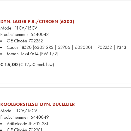
DYN. LAGER P.R./CITROEN (6303)
Model
11CV/15CV
Productnummer
6440043
OE Citroën
702252
Codes
18520 (6303 2RS | 33706 | 6030301 | 702252 | P343
Maten
17x47x14 [PW 1/2]
€ 15,00
(€ 12,50 excl. btw)
KOOLBORSTELSET DYN. DUCELLIER
Model
11CV/15CV
Productnummer
6440049
Artikelcode JF
702.281
OE Citroën
702281