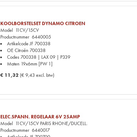
KOOLBORSTELSET DYNAMO CITROEN
Model
11CV/15CV
Productnummer
6440005
Artikelcode JF
700338
OE Citroën
700338
Codes
700338 | LAX 09 | P339
Maten
19x6mm [PW 1]
€ 11,32
(€ 9,43 excl. btw)
ELEC.SPANN. REGELAAR 6V 25AMP
Model
11CV/15CV PARIS RHONE/DUCELL.
Productnummer
6440017
Artikelcode JF
700700