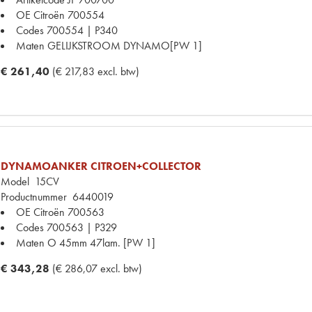
OE Citroën
700554
Codes
700554 | P340
Maten
GELIJKSTROOM DYNAMO[PW 1]
€ 261,40
(€ 217,83 excl. btw)
DYNAMOANKER CITROEN+COLLECTOR
Model
15CV
Productnummer
6440019
OE Citroën
700563
Codes
700563 | P329
Maten
O 45mm 47lam. [PW 1]
€ 343,28
(€ 286,07 excl. btw)