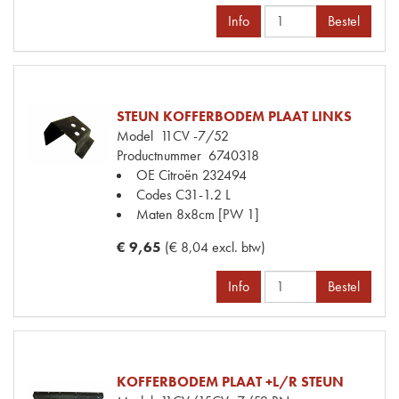
Info
Bestel
STEUN KOFFERBODEM PLAAT LINKS
Model
11CV -7/52
Productnummer
6740318
OE Citroën
232494
Codes
C31-1.2 L
Maten
8x8cm [PW 1]
€ 9,65
(€ 8,04 excl. btw)
Info
Bestel
KOFFERBODEM PLAAT +L/R STEUN