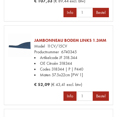
€ 107,33
(€ 89,44 excl. btw)
Info
Bestel
JAMBONNEAU BODEM LINKS 1.3MM
Model
11CV/15CV
Productnummer
6740345
Artikelcode JF
318.344
OE Citroën
318344
Codes
318344 | P | P440
Maten
57.5x22cm [PW 1]
€ 52,09
(€ 43,41 excl. btw)
Info
Bestel