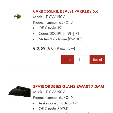
CARROSSERIE BEVEST.PARKERS 5.6
Model
11CV/15CV
Productnummer
6540113
OE Citroën
191
Codes
000191 | 191 | P1
Maten
5.6x16mm [PW 30]
€ 0,59
(€ 0,49 excl. btw)
Info
Bestel
SPATBORDBIES GLANS ZWART 7.0MM
Model
11CV/15CV
Productnummer
6540115
Artikelcode JF
807.071-P
OE Citroën
807811