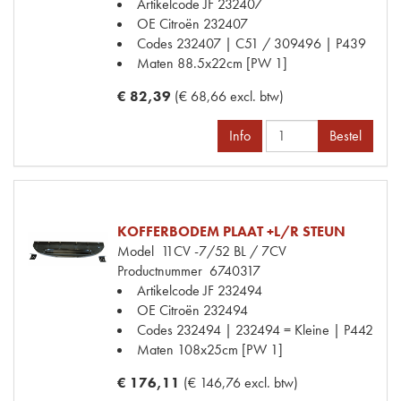
Artikelcode JF
232407
OE Citroën
232407
Codes
232407 | C51 / 309496 | P439
Maten
88.5x22cm [PW 1]
€ 82,39
(€ 68,66 excl. btw)
Info
Bestel
KOFFERBODEM PLAAT +L/R STEUN
Model
11CV -7/52 BL / 7CV
Productnummer
6740317
Artikelcode JF
232494
OE Citroën
232494
Codes
232494 | 232494 = Kleine | P442
Maten
108x25cm [PW 1]
€ 176,11
(€ 146,76 excl. btw)