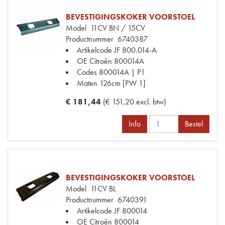
BEVESTIGINGSKOKER VOORSTOEL
Model
11CV BN / 15CV
Productnummer
6740387
Artikelcode JF
800.014-A
OE Citroën
800014A
Codes
800014A | P1
Maten
126cm [PW 1]
€ 181,44
(€ 151,20 excl. btw)
Info
Bestel
BEVESTIGINGSKOKER VOORSTOEL
Model
11CV BL
Productnummer
6740391
Artikelcode JF
800014
OE Citroën
800014