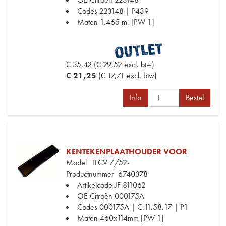
Codes
223148 | P439
Maten
1.465 m. [PW 1]
€ 35,42 (€ 29,52 excl. btw)
€ 21,25
(€ 17,71 excl. btw)
Info
Bestel
KENTEKENPLAATHOUDER VOOR
Model
11CV 7/52-
Productnummer
6740378
Artikelcode JF
811062
OE Citroën
000175A
Codes
000175A | C.11.58.17 | P1
Maten
460x114mm [PW 1]