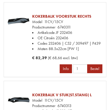
KOKERBALK VOORSTUK RECHTS
Model
11CV/15CV
Productnummer
6740311
Artikelcode JF
232406
OE Citroën
232406
Codes
232406 | C52 / 309497 | P439
Maten
88.5x22cm [PW 1]
€ 82,39
(€ 68,66 excl. btw)
Info
Bestel
KOKERBALK V STUK(ST.STANG) L
Model
11CV/15CV
Productnummer
6740313