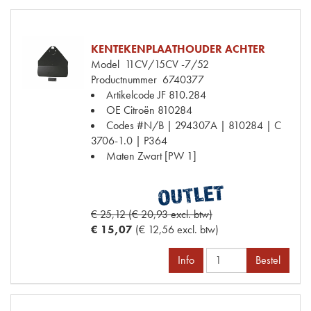
KENTEKENPLAATHOUDER ACHTER
Model
11CV/15CV -7/52
Productnummer
6740377
Artikelcode JF
810.284
OE Citroën
810284
Codes
#N/B | 294307A | 810284 | C
3706-1.0 | P364
Maten
Zwart [PW 1]
€ 25,12 (€ 20,93 excl. btw)
€ 15,07
(€ 12,56 excl. btw)
Info
Bestel