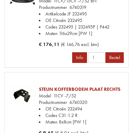
Model
11CV/15CV -7/52 BN
Productnummer
6740319
Artikelcode JF
232495
OE Citroën
232495
Codes
232495 | 232495P | P442
Maten
116x29cm [PW 1]
€ 176,11
(€ 146,76 excl. btw)
Info
Bestel
STEUN KOFFERBODEM PLAAT RECHTS
Model
11CV -7/52
Productnummer
6740320
OE Citroën
232494
Codes
C31-1.2 R
Maten
8x8cm [PW 1]
€ 9,65
(€ 8,04 excl. btw)