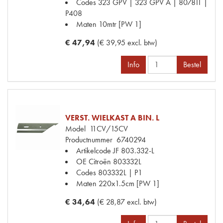
Codes
323 GPV | 323 GPV A | 807811 |
P408
Maten
10mtr [PW 1]
€ 47,94
(€ 39,95 excl. btw)
Info
Bestel
VERST. WIELKAST A BIN. L
Model
11CV/15CV
Productnummer
6740294
Artikelcode JF
803.332-L
OE Citroën
803332L
Codes
803332L | P1
Maten
220x1.5cm [PW 1]
€ 34,64
(€ 28,87 excl. btw)