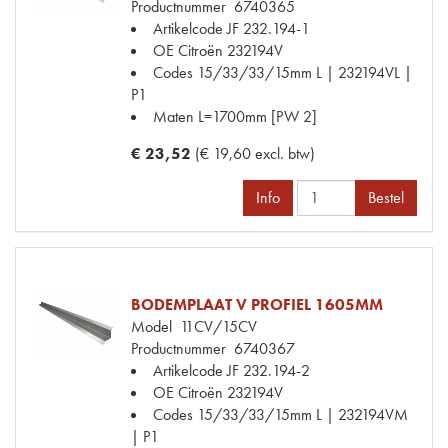
Productnummer
6740365
Artikelcode JF
232.194-1
OE Citroën
232194V
Codes
15/33/33/15mm L | 232194VL |
P1
Maten
L=1700mm [PW 2]
€ 23,52
(€ 19,60 excl. btw)
Info
Bestel
BODEMPLAAT V PROFIEL 1605MM
Model
11CV/15CV
Productnummer
6740367
Artikelcode JF
232.194-2
OE Citroën
232194V
Codes
15/33/33/15mm L | 232194VM
| P1