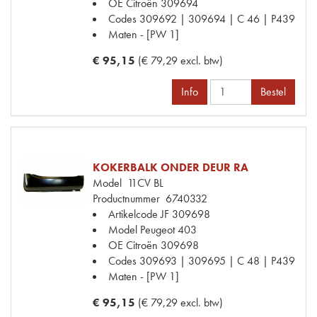
OE Citroën
309694
Codes
309692 | 309694 | C 46 | P439
Maten
- [PW 1]
€ 95,15
(€ 79,29 excl. btw)
Info
Bestel
KOKERBALK ONDER DEUR RA
Model
11CV BL
Productnummer
6740332
Artikelcode JF
309698
Model Peugeot
403
OE Citroën
309698
Codes
309693 | 309695 | C 48 | P439
Maten
- [PW 1]
€ 95,15
(€ 79,29 excl. btw)