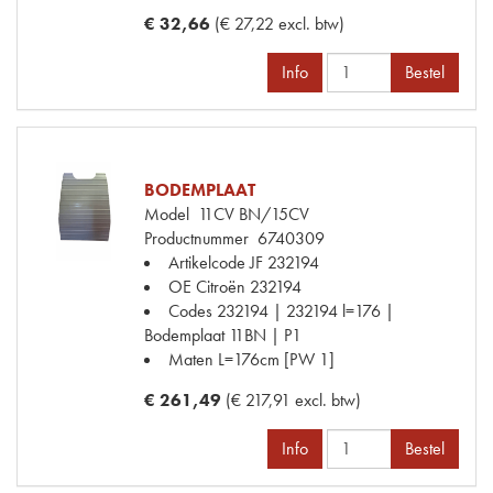
€ 32,66
(€ 27,22 excl. btw)
Info
Bestel
BODEMPLAAT
Model
11CV BN/15CV
Productnummer
6740309
Artikelcode JF
232194
OE Citroën
232194
Codes
232194 | 232194 l=176 |
Bodemplaat 11BN | P1
Maten
L=176cm [PW 1]
€ 261,49
(€ 217,91 excl. btw)
Info
Bestel