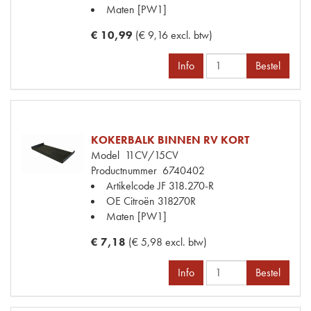
Maten
[PW1]
€ 10,99
(€ 9,16 excl. btw)
Info
Bestel
KOKERBALK BINNEN RV KORT
Model
11CV/15CV
Productnummer
6740402
Artikelcode JF
318.270-R
OE Citroën
318270R
Maten
[PW1]
€ 7,18
(€ 5,98 excl. btw)
Info
Bestel