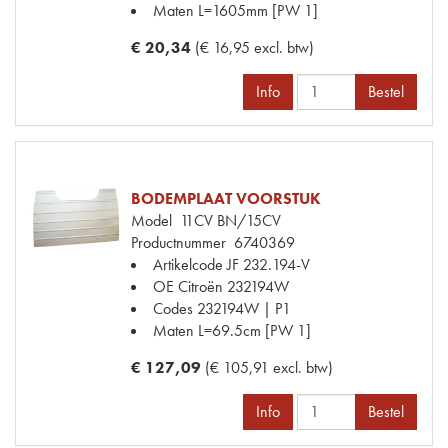
Maten
L=1605mm [PW 1]
€ 20,34
(€ 16,95 excl. btw)
Info
Bestel
BODEMPLAAT VOORSTUK
Model
11CV BN/15CV
Productnummer
6740369
Artikelcode JF
232.194-V
OE Citroën
232194W
Codes
232194W | P1
Maten
L=69.5cm [PW 1]
€ 127,09
(€ 105,91 excl. btw)
Info
Bestel