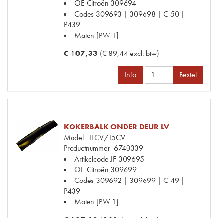
OE Citroën
309694
Codes
309693 | 309698 | C 50 |
P439
Maten
[PW 1]
€ 107,33
(€ 89,44 excl. btw)
Info
Bestel
KOKERBALK ONDER DEUR LV
Model
11CV/15CV
Productnummer
6740339
Artikelcode JF
309695
OE Citroën
309699
Codes
309692 | 309699 | C 49 |
P439
Maten
[PW 1]