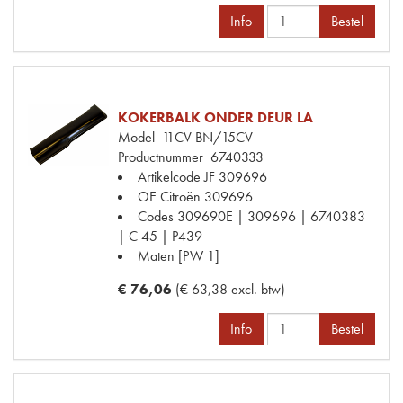
Info
Bestel
KOKERBALK ONDER DEUR LA
Model
11CV BN/15CV
Productnummer
6740333
Artikelcode JF
309696
OE Citroën
309696
Codes
309690E | 309696 | 6740383
| C 45 | P439
Maten
[PW 1]
€ 76,06
(€ 63,38 excl. btw)
Info
Bestel