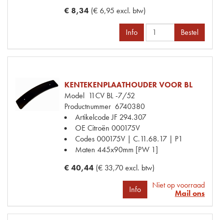
€ 8,34
(€ 6,95 excl. btw)
Info
Bestel
KENTEKENPLAATHOUDER VOOR BL
Model
11CV BL -7/52
Productnummer
6740380
Artikelcode JF
294.307
OE Citroën
000175V
Codes
000175V | C.11.68.17 | P1
Maten
445x90mm [PW 1]
€ 40,44
(€ 33,70 excl. btw)
Niet op voorraad
Info
Mail ons