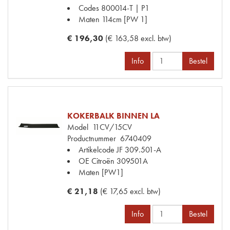
Codes
800014-T | P1
Maten
114cm [PW 1]
€ 196,30
(€ 163,58 excl. btw)
Info
Bestel
KOKERBALK BINNEN LA
Model
11CV/15CV
Productnummer
6740409
Artikelcode JF
309.501-A
OE Citroën
309501A
Maten
[PW1]
€ 21,18
(€ 17,65 excl. btw)
Info
Bestel