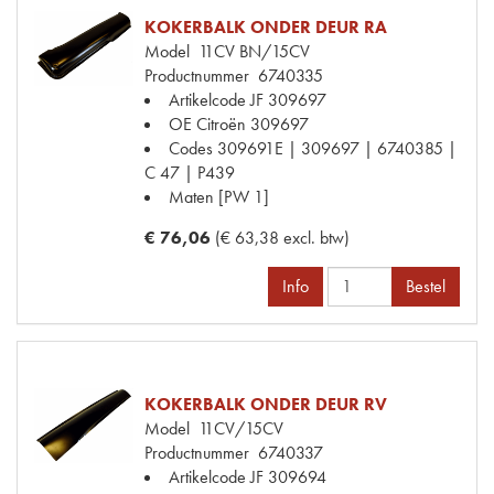
KOKERBALK ONDER DEUR RA
Model
11CV BN/15CV
Productnummer
6740335
Artikelcode JF
309697
OE Citroën
309697
Codes
309691E | 309697 | 6740385 |
C 47 | P439
Maten
[PW 1]
€ 76,06
(€ 63,38 excl. btw)
Info
Bestel
KOKERBALK ONDER DEUR RV
Model
11CV/15CV
Productnummer
6740337
Artikelcode JF
309694