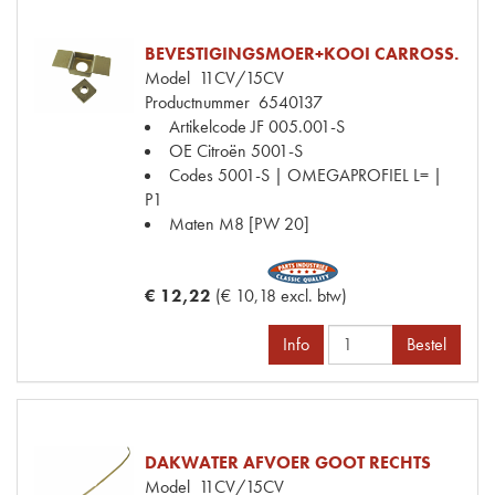
BEVESTIGINGSMOER+KOOI CARROSS.
Model
11CV/15CV
Productnummer
6540137
Artikelcode JF
005.001-S
OE Citroën
5001-S
Codes
5001-S | OMEGAPROFIEL L= |
P1
Maten
M8 [PW 20]
€ 12,22
(€ 10,18 excl. btw)
Info
Bestel
DAKWATER AFVOER GOOT RECHTS
Model
11CV/15CV