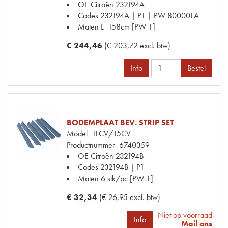
OE Citroën
232194A
Codes
232194A | P1 | PW 800001A
Maten
L=158cm [PW 1]
€ 244,46
(€ 203,72 excl. btw)
Info
Bestel
BODEMPLAAT BEV. STRIP SET
Model
11CV/15CV
Productnummer
6740359
OE Citroën
232194B
Codes
232194B | P1
Maten
6 stk/pc [PW 1]
€ 32,34
(€ 26,95 excl. btw)
Niet op voorraad
Info
Mail ons