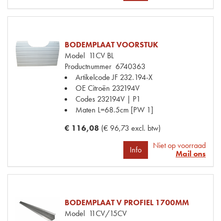
BODEMPLAAT VOORSTUK
Model
11CV BL
Productnummer
6740363
Artikelcode JF
232.194-X
OE Citroën
232194V
Codes
232194V | P1
Maten
L=68.5cm [PW 1]
€ 116,08
(€ 96,73 excl. btw)
Niet op voorraad
Info
Mail ons
BODEMPLAAT V PROFIEL 1700MM
Model
11CV/15CV