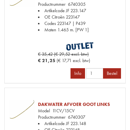
Productnummer
6740305
Artikelcode JF
223.147
OE Citroën
223147
Codes
223147 | P439
Maten
1.465 m. [PW 1]
€ 35,42 (€ 29,52 excl. btw)
€ 21,25
(€ 17,71 excl. btw)
Info
Bestel
DAKWATER AFVOER GOOT LINKS
Model
11CV/15CV
Productnummer
6740307
Artikelcode JF
223.148
OE Citroën
223148