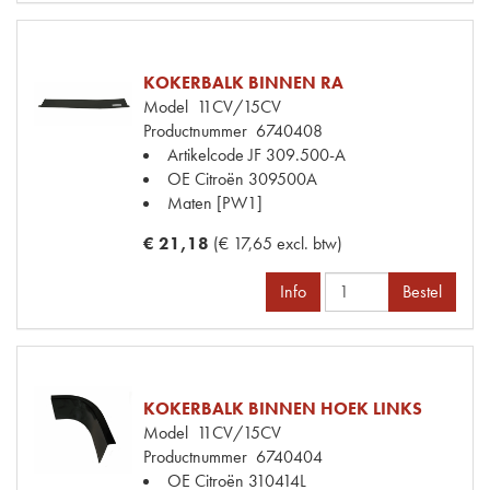
KOKERBALK BINNEN RA
Model
11CV/15CV
Productnummer
6740408
Artikelcode JF
309.500-A
OE Citroën
309500A
Maten
[PW1]
€ 21,18
(€ 17,65 excl. btw)
Info
Bestel
KOKERBALK BINNEN HOEK LINKS
Model
11CV/15CV
Productnummer
6740404
OE Citroën
310414L