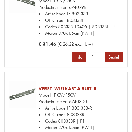
Model
11CV/15CV
Productnummer
6740298
Artikelcode JF
803.333-L
OE Citroën
803333L
Codes
803333 10405 | 803333L | P1
Maten
370x1.5cm [PW 1]
€ 31,46
(€ 26,22 excl. btw)
Info
Bestel
VERST. WIELKAST A BUIT. R
Model
11CV/15CV
Productnummer
6740300
Artikelcode JF
803.333-R
OE Citroën
803333R
Codes
803333R | P1
Maten
370x1.5cm [PW 1]