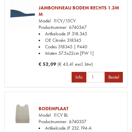
JAMBONNEAU BODEM RECHTS 1.3M
M
Model
11CV/15CV
Productnummer
6740347
Artikelcode JF
318.345
OE Citroën
318345
Codes
318345 | P440
Maten
57.5x22cm [PW 1]
€ 52,09
(€ 43,41 excl. btw)
Info
Bestel
BODEMPLAAT
Model
11CV BL
Productnummer
6740357
Artikelcode JF
232.194-A