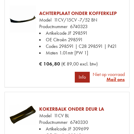
ACHTERPLAAT ONDER KOFFERKLEP
Model
11CV/15CV -7/52 BN
Productnummer
6740323
Artikelcode JF
298591
OE Citroën
298591
Codes
298591 | C28 298591 | P421
Maten
1.01mtr [PW 1]
€ 106,80
(€ 89,00 excl. btw)
Niet op voorraad
Info
Mail ons
KOKERBALK ONDER DEUR LA
Model
11CV BL
Productnummer
6740330
Artikelcode JF
309699