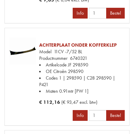
Info
Bestel
ACHTERPLAAT ONDER KOFFERKLEP
Model
11CV -7/52 BL
Productnummer
6740321
Artikelcode JF
298590
OE Citroën
298590
Codes
1 | 298590 | C28 298590 |
P421
Maten
0.91mtr [PW 1]
€ 112,16
(€ 93,47 excl. btw)
Info
Bestel