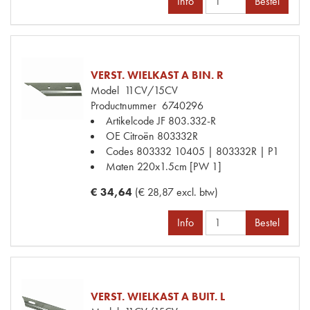
Info
Bestel
VERST. WIELKAST A BIN. R
Model
11CV/15CV
Productnummer
6740296
Artikelcode JF
803.332-R
OE Citroën
803332R
Codes
803332 10405 | 803332R | P1
Maten
220x1.5cm [PW 1]
€ 34,64
(€ 28,87 excl. btw)
Info
Bestel
VERST. WIELKAST A BUIT. L