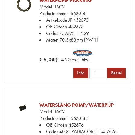
WATERPOMP PAKKING
Model
15CV
Productnummer
6620181
Artikelcode JF
452673
OE Citroën
452673
Codes
452673 | P129
Maten
70.5x83mm [PW 1]
€ 5,04
(€ 4,20 excl. btw)
Info
Bestel
WATERSLANG POMP/WATERPIJP
Model
15CV
Productnummer
6620183
OE Citroën
452676
Codes
40 SL RADIACORD | 452676 |