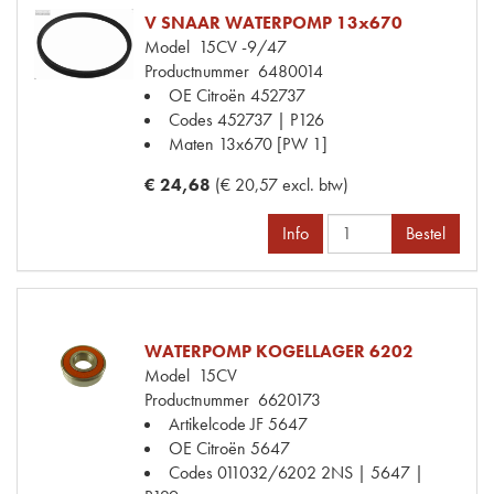
V SNAAR WATERPOMP 13x670
Model
15CV -9/47
Productnummer
6480014
OE Citroën
452737
Codes
452737 | P126
Maten
13x670 [PW 1]
€ 24,68
(€ 20,57 excl. btw)
Info
Bestel
WATERPOMP KOGELLAGER 6202
Model
15CV
Productnummer
6620173
Artikelcode JF
5647
OE Citroën
5647
Codes
011032/6202 2NS | 5647 |