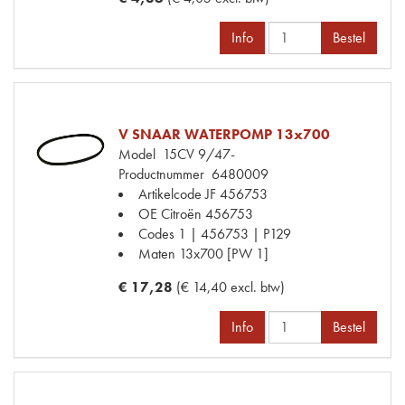
Info
Bestel
V SNAAR WATERPOMP 13x700
Model
15CV 9/47-
Productnummer
6480009
Artikelcode JF
456753
OE Citroën
456753
Codes
1 | 456753 | P129
Maten
13x700 [PW 1]
€ 17,28
(€ 14,40 excl. btw)
Info
Bestel