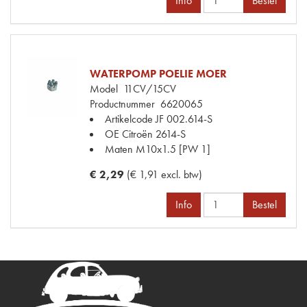
Info
Bestel
WATERPOMP POELIE MOER
Model
11CV/15CV
Productnummer
6620065
Artikelcode JF
002.614-S
OE Citroën
2614-S
Maten
M10x1.5 [PW 1]
€ 2,29
(€ 1,91 excl. btw)
Info
Bestel