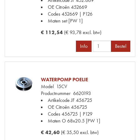
Artikelcode JF
452.669
OE Citroën
452669
Codes
452669 | P126
Maten
set [PW 1]
€ 112,54
(€ 93,78 excl. btw)
Info
Bestel
WATERPOMP POELIE
Model
15CV
Productnummer
6620193
Artikelcode JF
456725
OE Citroën
456725
Codes
456725 | P129
Maten
O 68x20.5 [PW 1]
€ 42,60
(€ 35,50 excl. btw)