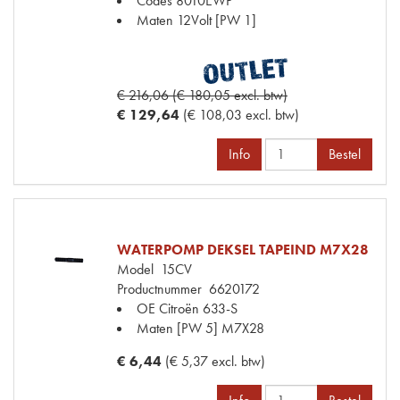
Codes
8010EWP
Maten
12Volt [PW 1]
€ 216,06 (€ 180,05 excl. btw)
€ 129,64
(€ 108,03 excl. btw)
Info
Bestel
WATERPOMP DEKSEL TAPEIND M7X28
Model
15CV
Productnummer
6620172
OE Citroën
633-S
Maten
[PW 5] M7X28
€ 6,44
(€ 5,37 excl. btw)