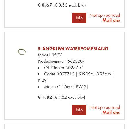
€ 0,67
(€ 0,56 excl. btw)
Niet op voorraad
Info
Mail ons
SLANGKLEM WATERPOMPSLANG
Model
15CV
Productnummer
6620207
OE Citroën
302771C
Codes
302771C | 919996: O55mm |
P129
Maten
O 55mm [PW 2]
€ 1,82
(€ 1,52 excl. btw)
Niet op voorraad
Info
Mail ons