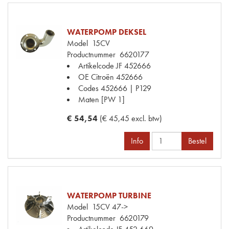
WATERPOMP DEKSEL
Model
15CV
Productnummer
6620177
Artikelcode JF
452666
OE Citroën
452666
Codes
452666 | P129
Maten
[PW 1]
€ 54,54
(€ 45,45 excl. btw)
Info
Bestel
WATERPOMP TURBINE
Model
15CV 47->
Productnummer
6620179