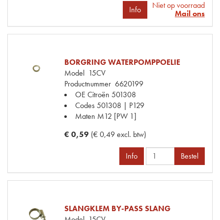
Niet op voorraad
Info
Mail ons
BORGRING WATERPOMPPOELIE
Model
15CV
Productnummer
6620199
OE Citroën
501308
Codes
501308 | P129
Maten
M12 [PW 1]
€ 0,59
(€ 0,49 excl. btw)
Info
Bestel
SLANGKLEM BY-PASS SLANG
Model
15CV