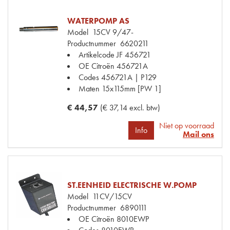
WATERPOMP AS
Model
15CV 9/47-
Productnummer
6620211
Artikelcode JF
456721
OE Citroën
456721A
Codes
456721A | P129
Maten
15x115mm [PW 1]
€ 44,57
(€ 37,14 excl. btw)
Niet op voorraad
Info
Mail ons
ST.EENHEID ELECTRISCHE W.POMP
Model
11CV/15CV
Productnummer
6890111
OE Citroën
8010EWP