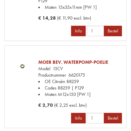
P129
Maten
15x35x11mm [PW 1]
€ 14,28
(€ 11,90 excl. btw)
Info
Bestel
MOER BEV. WATERPOMP-POELIE
Model
15CV
Productnummer
6620175
OE Citroën
88259
Codes
88259 | P129
Maten
M12x150 [PW 1]
€ 2,70
(€ 2,25 excl. btw)
Info
Bestel