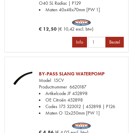
O40 SL Radiac | P129
Maten
40x48x70mm [PW 1]
€ 12,50
(€ 10,42 excl. btw)
Info
Bestel
BY-PASS SLANG WATERPOMP
Model
15CV
Productnummer
6620187
Artikelcode JF
452898
OE Citroën
452898
Codes
175 323012 | 452898 | P126
Maten
O 12x250mm [PW 1]
€ 4,86
(€ 4,05 excl. btw)