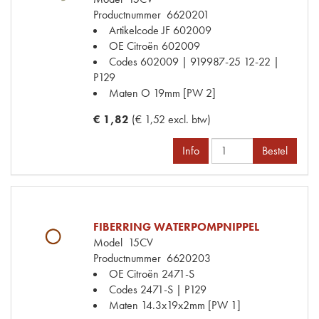
Productnummer
6620201
Artikelcode JF
602009
OE Citroën
602009
Codes
602009 | 919987-25 12-22 |
P129
Maten
O 19mm [PW 2]
€ 1,82
(€ 1,52 excl. btw)
Info
Bestel
FIBERRING WATERPOMPNIPPEL
Model
15CV
Productnummer
6620203
OE Citroën
2471-S
Codes
2471-S | P129
Maten
14.3x19x2mm [PW 1]