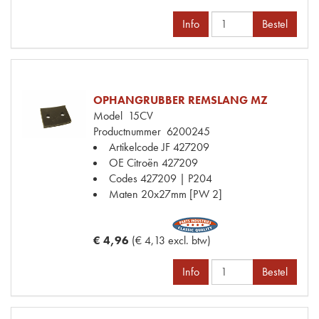
Info
Bestel
OPHANGRUBBER REMSLANG MZ
Model
15CV
Productnummer
6200245
Artikelcode JF
427209
OE Citroën
427209
Codes
427209 | P204
Maten
20x27mm [PW 2]
€ 4,96
(€ 4,13 excl. btw)
Info
Bestel