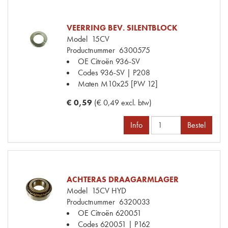
VEERRING BEV. SILENTBLOCK
Model
15CV
Productnummer
6300575
OE Citroën
936-SV
Codes
936-SV | P208
Maten
M10x25 [PW 12]
€ 0,59
(€ 0,49 excl. btw)
Info
Bestel
ACHTERAS DRAAGARMLAGER
Model
15CV HYD
Productnummer
6320033
OE Citroën
620051
Codes
620051 | P162