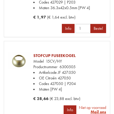
Codes
427029 | P203
Maten
36.3x42x0.5mm [PW 4]
€ 1,97
(€ 1,64 excl. btw)
Info
Bestel
STOFCUP FUSEEKOGEL
Model
15CV/HY
Productnummer
6300505
Artikelcode JF
427.050
OE Citroën
427050
Codes
427050 | P204
Maten
[PW 4]
€ 28,66
(€ 23,88 excl. btw)
Niet op voorraad
Info
Mail ons