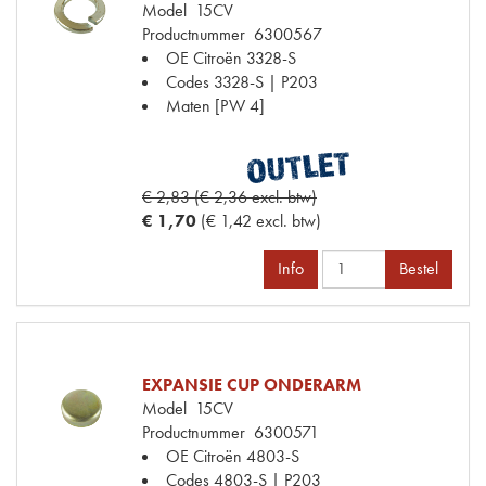
Model
15CV
Productnummer
6300567
OE Citroën
3328-S
Codes
3328-S | P203
Maten
[PW 4]
€ 2,83 (€ 2,36 excl. btw)
€ 1,70
(€ 1,42 excl. btw)
Info
Bestel
EXPANSIE CUP ONDERARM
Model
15CV
Productnummer
6300571
OE Citroën
4803-S
Codes
4803-S | P203