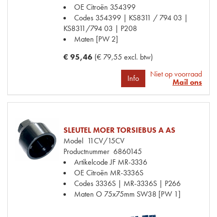
OE Citroën
354399
Codes
354399 | KS8311 / 794 03 |
KS8311/794 03 | P208
Maten
[PW 2]
€ 95,46
(€ 79,55 excl. btw)
Niet op voorraad
Info
Mail ons
SLEUTEL MOER TORSIEBUS A AS
Model
11CV/15CV
Productnummer
6860145
Artikelcode JF
MR-3336
OE Citroën
MR-3336S
Codes
3336S | MR-3336S | P266
Maten
O 75x75mm SW38 [PW 1]