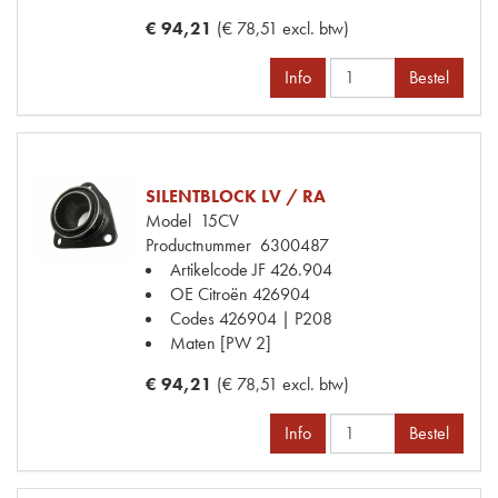
€ 94,21
(€ 78,51 excl. btw)
Info
Bestel
SILENTBLOCK LV / RA
Model
15CV
Productnummer
6300487
Artikelcode JF
426.904
OE Citroën
426904
Codes
426904 | P208
Maten
[PW 2]
€ 94,21
(€ 78,51 excl. btw)
Info
Bestel