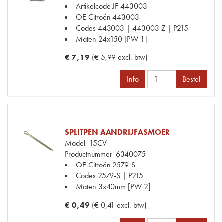
Artikelcode JF
443003
OE Citroën
443003
Codes
443003 | 443003 Z | P215
Maten
24x150 [PW 1]
€ 7,19
(€ 5,99 excl. btw)
Info
Bestel
SPLITPEN AANDRIJFASMOER
Model
15CV
Productnummer
6340075
OE Citroën
2579-S
Codes
2579-S | P215
Maten
3x40mm [PW 2]
€ 0,49
(€ 0,41 excl. btw)