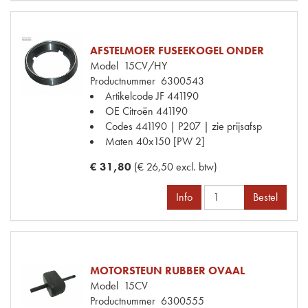
AFSTELMOER FUSEEKOGEL ONDER
Model
15CV/HY
Productnummer
6300543
Artikelcode JF
441190
OE Citroën
441190
Codes
441190 | P207 | zie prijsafsp
Maten
40x150 [PW 2]
€ 31,80
(€ 26,50 excl. btw)
Info
Bestel
MOTORSTEUN RUBBER OVAAL
Model
15CV
Productnummer
6300555