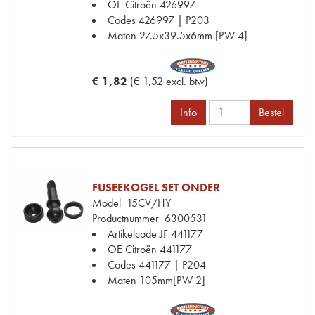
OE Citroën
426997
Codes
426997 | P203
Maten
27.5x39.5x6mm [PW 4]
€ 1,82
(€ 1,52 excl. btw)
Info
Bestel
FUSEEKOGEL SET ONDER
Model
15CV/HY
Productnummer
6300531
Artikelcode JF
441177
OE Citroën
441177
Codes
441177 | P204
Maten
105mm[PW 2]