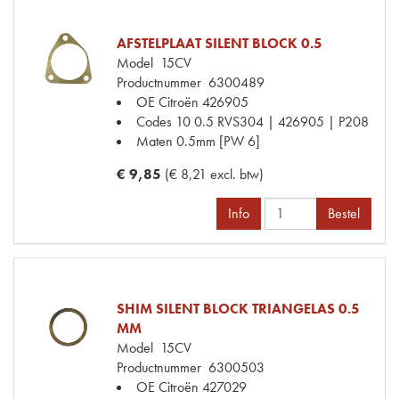
AFSTELPLAAT SILENT BLOCK 0.5
Model
15CV
Productnummer
6300489
OE Citroën
426905
Codes
10 0.5 RVS304 | 426905 | P208
Maten
0.5mm [PW 6]
€ 9,85
(€ 8,21 excl. btw)
Info
Bestel
SHIM SILENT BLOCK TRIANGELAS 0.5
MM
Model
15CV
Productnummer
6300503
OE Citroën
427029