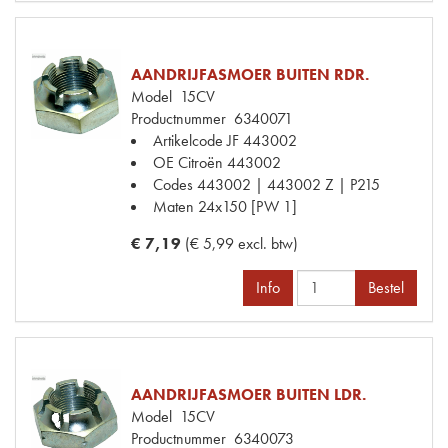
AANDRIJFASMOER BUITEN RDR.
Model
15CV
Productnummer
6340071
Artikelcode JF
443002
OE Citroën
443002
Codes
443002 | 443002 Z | P215
Maten
24x150 [PW 1]
€ 7,19
(€ 5,99 excl. btw)
Info
Bestel
AANDRIJFASMOER BUITEN LDR.
Model
15CV
Productnummer
6340073