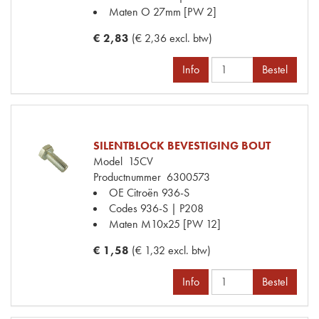
Maten
O 27mm [PW 2]
€ 2,83
(€ 2,36 excl. btw)
Info
Bestel
SILENTBLOCK BEVESTIGING BOUT
Model
15CV
Productnummer
6300573
OE Citroën
936-S
Codes
936-S | P208
Maten
M10x25 [PW 12]
€ 1,58
(€ 1,32 excl. btw)
Info
Bestel