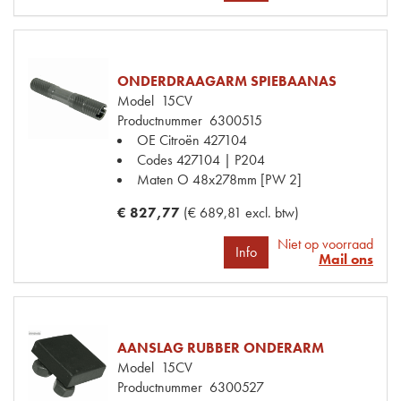
ONDERDRAAGARM SPIEBAANAS
Model
15CV
Productnummer
6300515
OE Citroën
427104
Codes
427104 | P204
Maten
O 48x278mm [PW 2]
€ 827,77
(€ 689,81 excl. btw)
Niet op voorraad
Info
Mail ons
AANSLAG RUBBER ONDERARM
Model
15CV
Productnummer
6300527