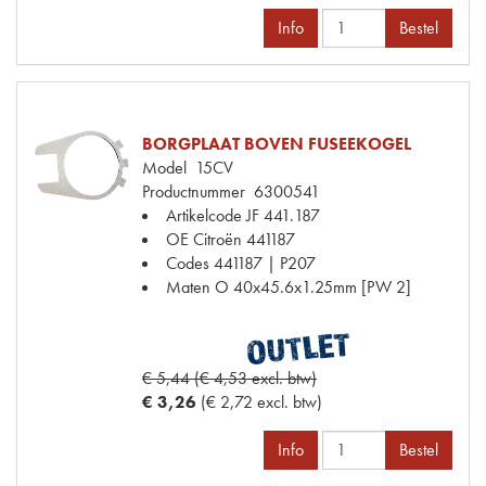
Info
Bestel
BORGPLAAT BOVEN FUSEEKOGEL
Model
15CV
Productnummer
6300541
Artikelcode JF
441.187
OE Citroën
441187
Codes
441187 | P207
Maten
O 40x45.6x1.25mm [PW 2]
€ 5,44 (€ 4,53 excl. btw)
€ 3,26
(€ 2,72 excl. btw)
Info
Bestel