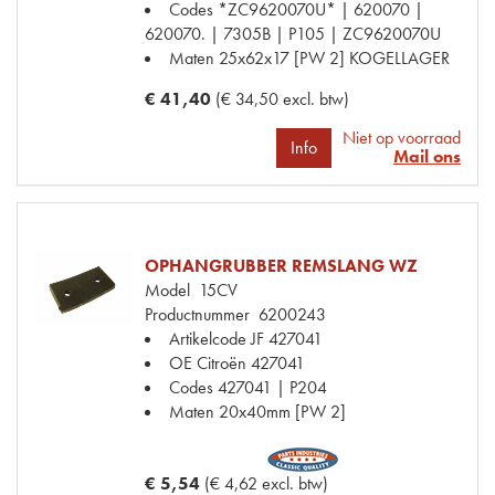
Codes
*ZC9620070U* | 620070 |
620070. | 7305B | P105 | ZC9620070U
Maten
25x62x17 [PW 2] KOGELLAGER
€ 41,40
(€ 34,50 excl. btw)
Niet op voorraad
Info
Mail ons
OPHANGRUBBER REMSLANG WZ
Model
15CV
Productnummer
6200243
Artikelcode JF
427041
OE Citroën
427041
Codes
427041 | P204
Maten
20x40mm [PW 2]
€ 5,54
(€ 4,62 excl. btw)