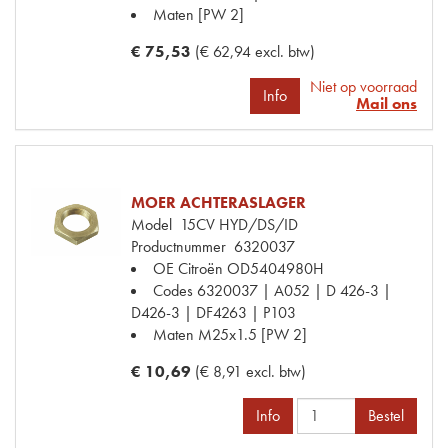
Maten
[PW 2]
€ 75,53
(€ 62,94 excl. btw)
Niet op voorraad
Info
Mail ons
MOER ACHTERASLAGER
Model
15CV HYD/DS/ID
Productnummer
6320037
OE Citroën
OD5404980H
Codes
6320037 | A052 | D 426-3 |
D426-3 | DF4263 | P103
Maten
M25x1.5 [PW 2]
€ 10,69
(€ 8,91 excl. btw)
Info
Bestel