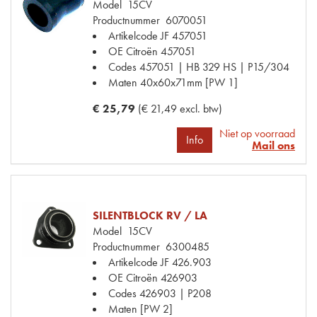
Model
15CV
Productnummer
6070051
Artikelcode JF
457051
OE Citroën
457051
Codes
457051 | HB 329 HS | P15/304
Maten
40x60x71mm [PW 1]
€ 25,79
(€ 21,49 excl. btw)
Niet op voorraad
Info
Mail ons
SILENTBLOCK RV / LA
Model
15CV
Productnummer
6300485
Artikelcode JF
426.903
OE Citroën
426903
Codes
426903 | P208
Maten
[PW 2]