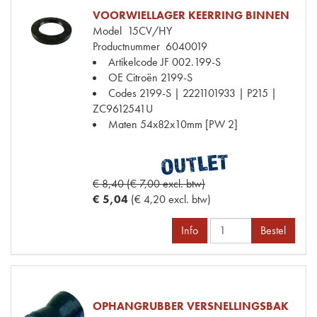
VOORWIELLAGER KEERRING BINNEN
Model
15CV/HY
Productnummer
6040019
Artikelcode JF
002.199-S
OE Citroën
2199-S
Codes
2199-S | 2221101933 | P215 |
ZC9612541U
Maten
54x82x10mm [PW 2]
€ 8,40 (€ 7,00 excl. btw)
€ 5,04
(€ 4,20 excl. btw)
Info
Bestel
OPHANGRUBBER VERSNELLINGSBAK