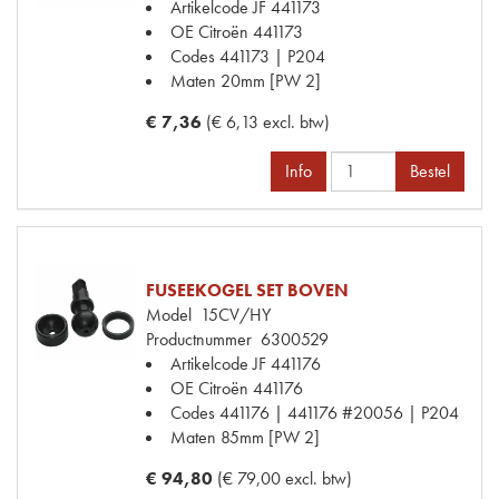
Artikelcode JF
441173
OE Citroën
441173
Codes
441173 | P204
Maten
20mm [PW 2]
€ 7,36
(€ 6,13 excl. btw)
Info
Bestel
FUSEEKOGEL SET BOVEN
Model
15CV/HY
Productnummer
6300529
Artikelcode JF
441176
OE Citroën
441176
Codes
441176 | 441176 #20056 | P204
Maten
85mm [PW 2]
€ 94,80
(€ 79,00 excl. btw)