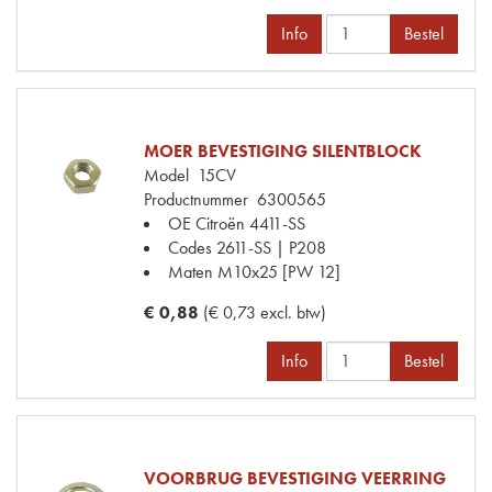
Info
Bestel
MOER BEVESTIGING SILENTBLOCK
Model
15CV
Productnummer
6300565
OE Citroën
4411-SS
Codes
2611-SS | P208
Maten
M10x25 [PW 12]
€ 0,88
(€ 0,73 excl. btw)
Info
Bestel
VOORBRUG BEVESTIGING VEERRING