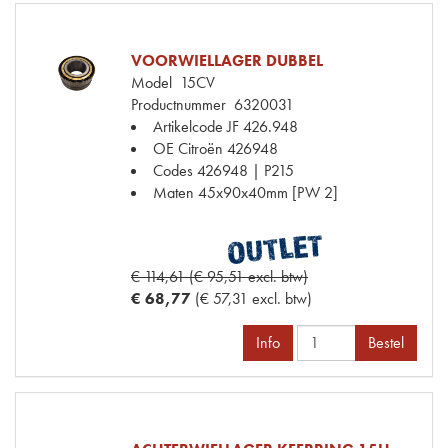
VOORWIELLAGER DUBBEL
Model
15CV
Productnummer
6320031
Artikelcode JF
426.948
OE Citroën
426948
Codes
426948 | P215
Maten
45x90x40mm [PW 2]
€ 114,61 (€ 95,51 excl. btw)
€ 68,77
(€ 57,31 excl. btw)
Info
Bestel