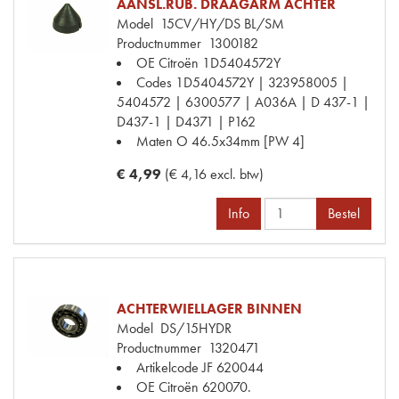
AANSL.RUB. DRAAGARM ACHTER
Model
15CV/HY/DS BL/SM
Productnummer
1300182
OE Citroën
1D5404572Y
Codes
1D5404572Y | 323958005 |
5404572 | 6300577 | A036A | D 437-1 |
D437-1 | D4371 | P162
Maten
O 46.5x34mm [PW 4]
€ 4,99
(€ 4,16 excl. btw)
Info
Bestel
ACHTERWIELLAGER BINNEN
Model
DS/15HYDR
Productnummer
1320471
Artikelcode JF
620044
OE Citroën
620070.