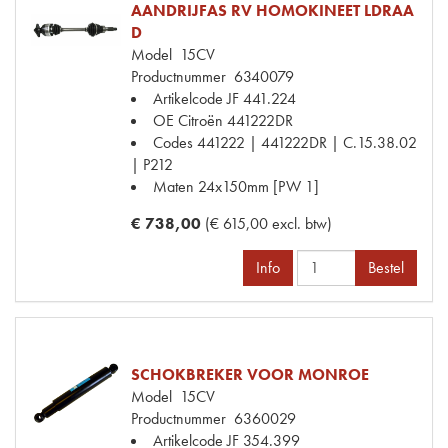
AANDRIJFAS RV HOMOKINEET LDRAA
D
Model
15CV
Productnummer
6340079
Artikelcode JF
441.224
OE Citroën
441222DR
Codes
441222 | 441222DR | C.15.38.02
| P212
Maten
24x150mm [PW 1]
€ 738,00
(€ 615,00 excl. btw)
Info
Bestel
SCHOKBREKER VOOR MONROE
Model
15CV
Productnummer
6360029
Artikelcode JF
354.399