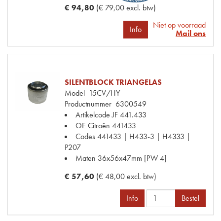
€ 94,80
(€ 79,00 excl. btw)
Niet op voorraad
Info
Mail ons
SILENTBLOCK TRIANGELAS
Model
15CV/HY
Productnummer
6300549
Artikelcode JF
441.433
OE Citroën
441433
Codes
441433 | H433-3 | H4333 |
P207
Maten
36x56x47mm [PW 4]
€ 57,60
(€ 48,00 excl. btw)
Info
Bestel