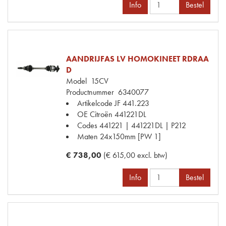
Info
Bestel
AANDRIJFAS LV HOMOKINEET RDRAA
D
Model
15CV
Productnummer
6340077
Artikelcode JF
441.223
OE Citroën
441221DL
Codes
441221 | 441221DL | P212
Maten
24x150mm [PW 1]
€ 738,00
(€ 615,00 excl. btw)
Info
Bestel