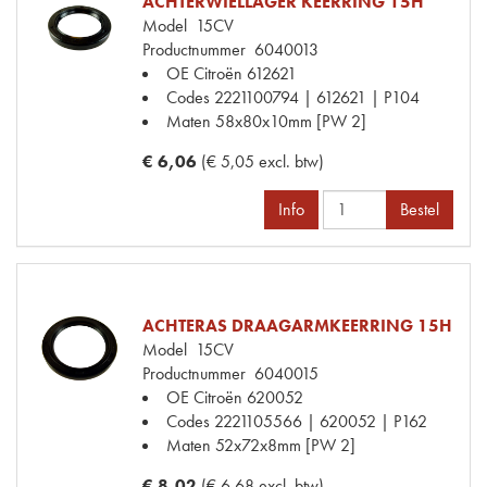
ACHTERWIELLAGER KEERRING 15H
Model
15CV
Productnummer
6040013
OE Citroën
612621
Codes
2221100794 | 612621 | P104
Maten
58x80x10mm [PW 2]
€ 6,06
(€ 5,05 excl. btw)
Info
Bestel
ACHTERAS DRAAGARMKEERRING 15H
Model
15CV
Productnummer
6040015
OE Citroën
620052
Codes
2221105566 | 620052 | P162
Maten
52x72x8mm [PW 2]
€ 8,02
(€ 6,68 excl. btw)