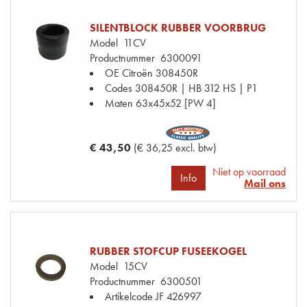
SILENTBLOCK RUBBER VOORBRUG
Model
11CV
Productnummer
6300091
OE Citroën
308450R
Codes
308450R | HB 312 HS | P1
Maten
63x45x52 [PW 4]
€ 43,50
(€ 36,25 excl. btw)
Niet op voorraad
Info
Mail ons
RUBBER STOFCUP FUSEEKOGEL
Model
15CV
Productnummer
6300501
Artikelcode JF
426997