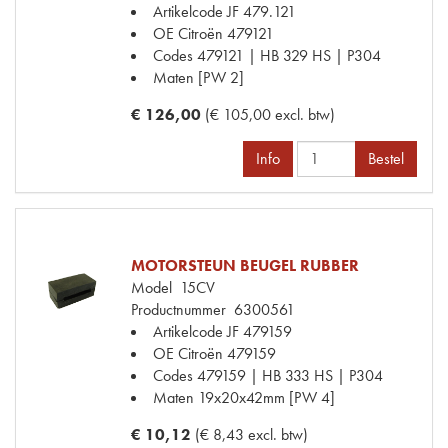
Artikelcode JF
479.121
OE Citroën
479121
Codes
479121 | HB 329 HS | P304
Maten
[PW 2]
€ 126,00
(€ 105,00 excl. btw)
Info
Bestel
MOTORSTEUN BEUGEL RUBBER
Model
15CV
Productnummer
6300561
Artikelcode JF
479159
OE Citroën
479159
Codes
479159 | HB 333 HS | P304
Maten
19x20x42mm [PW 4]
€ 10,12
(€ 8,43 excl. btw)