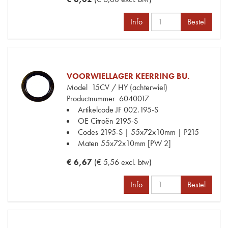
Info
Bestel
VOORWIELLAGER KEERRING BU.
Model
15CV / HY (achterwiel)
Productnummer
6040017
Artikelcode JF
002.195-S
OE Citroën
2195-S
Codes
2195-S | 55x72x10mm | P215
Maten
55x72x10mm [PW 2]
€ 6,67
(€ 5,56 excl. btw)
Info
Bestel