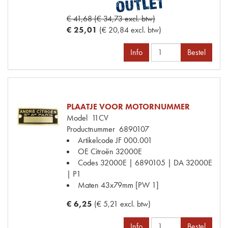
€ 41,68 (€ 34,73 excl. btw)
€ 25,01
(€ 20,84 excl. btw)
Info
Bestel
PLAATJE VOOR MOTORNUMMER
Model
11CV
Productnummer
6890107
Artikelcode JF
000.001
OE Citroën
32000E
Codes
32000E | 6890105 | DA 32000E
| P1
Maten
43x79mm [PW 1]
€ 6,25
(€ 5,21 excl. btw)
Info
Bestel