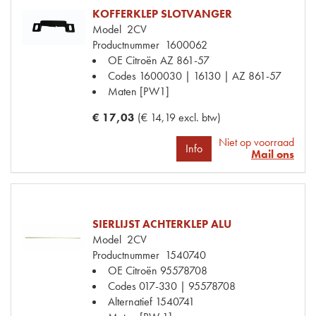
KOFFERKLEP SLOTVANGER
Model
2CV
Productnummer
1600062
OE Citroën
AZ 861-57
Codes
1600030 | 16130 | AZ 861-57
Maten
[PW1]
€ 17,03
(€ 14,19 excl. btw)
Niet op voorraad
Info
Mail ons
SIERLIJST ACHTERKLEP ALU
Model
2CV
Productnummer
1540740
OE Citroën
95578708
Codes
017-330 | 95578708
Alternatief
1540741