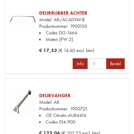
DEURRUBBER ACHTER
Model
AK/ACADYANE
Productnummer
1900150
Codes
DG-1464
Maten
[PW 2]
€ 17,52
(€ 14,60 excl. btw)
Info
Bestel
DEURVANGER
Model
AK
Productnummer
1900725
OE Citroën
AU84414
Codes
014-900
€ 123,06
(€ 102,55 excl. btw)