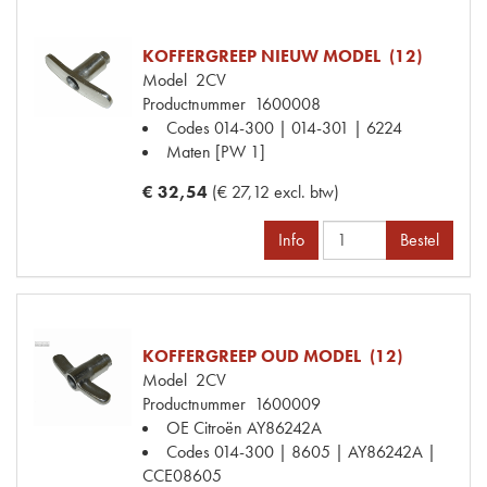
KOFFERGREEP NIEUW MODEL (12)
Model
2CV
Productnummer
1600008
Codes
014-300 | 014-301 | 6224
Maten
[PW 1]
€ 32,54
(€ 27,12 excl. btw)
Info
Bestel
KOFFERGREEP OUD MODEL (12)
Model
2CV
Productnummer
1600009
OE Citroën
AY86242A
Codes
014-300 | 8605 | AY86242A |
CCE08605