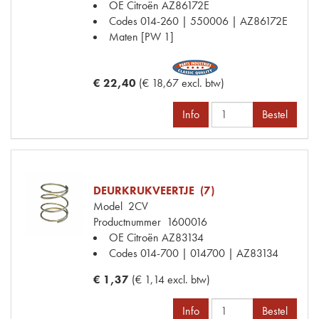
OE Citroën
AZ86172E
Codes
014-260 | 550006 | AZ86172E
Maten
[PW 1]
€ 22,40
(€ 18,67 excl. btw)
Info
Bestel
DEURKRUKVEERTJE (7)
Model
2CV
Productnummer
1600016
OE Citroën
AZ83134
Codes
014-700 | 014700 | AZ83134
€ 1,37
(€ 1,14 excl. btw)
Info
Bestel