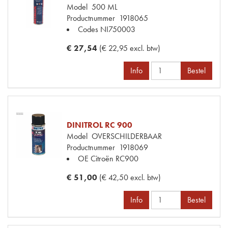
Model
500 ML
Productnummer
1918065
Codes
NI750003
€ 27,54
(€ 22,95 excl. btw)
Info
Bestel
DINITROL RC 900
Model
OVERSCHILDERBAAR
Productnummer
1918069
OE Citroën
RC900
€ 51,00
(€ 42,50 excl. btw)
Info
Bestel