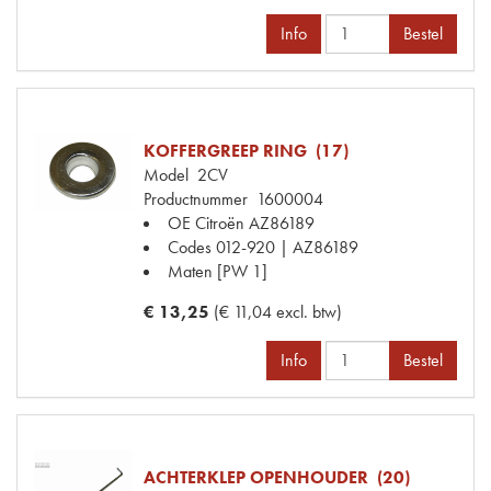
Info
Bestel
KOFFERGREEP RING (17)
Model
2CV
Productnummer
1600004
OE Citroën
AZ86189
Codes
012-920 | AZ86189
Maten
[PW 1]
€ 13,25
(€ 11,04 excl. btw)
Info
Bestel
ACHTERKLEP OPENHOUDER (20)