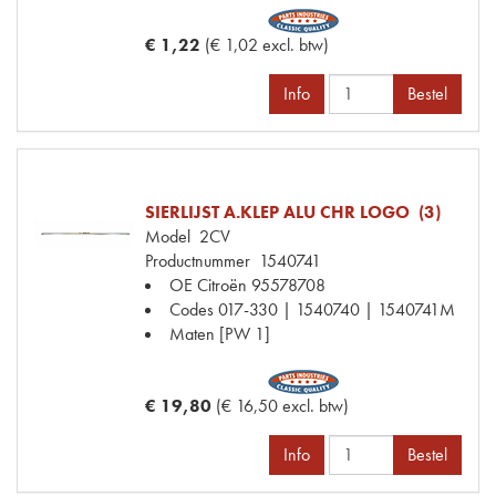
€ 1,22
(€ 1,02 excl. btw)
Info
Bestel
SIERLIJST A.KLEP ALU CHR LOGO (3)
Model
2CV
Productnummer
1540741
OE Citroën
95578708
Codes
017-330 | 1540740 | 1540741M
Maten
[PW 1]
€ 19,80
(€ 16,50 excl. btw)
Info
Bestel