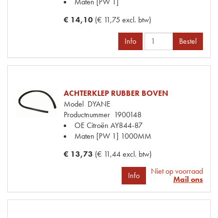
Maten
[PW 1]
€ 14,10
(€ 11,75 excl. btw)
Info
Bestel
ACHTERKLEP RUBBER BOVEN
Model
DYANE
Productnummer
1900148
OE Citroën
AY844-87
Maten
[PW 1] 1000MM
€ 13,73
(€ 11,44 excl. btw)
Niet op voorraad
Info
Mail ons