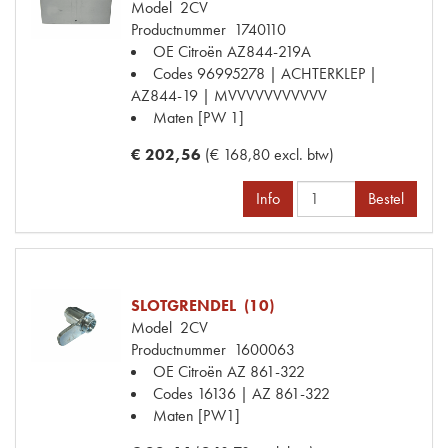
Model
2CV
Productnummer
1740110
OE Citroën
AZ844-219A
Codes
96995278 | ACHTERKLEP |
AZ844-19 | MVVVVVVVVVVV
Maten
[PW 1]
€ 202,56
(€ 168,80 excl. btw)
Info
Bestel
SLOTGRENDEL (10)
Model
2CV
Productnummer
1600063
OE Citroën
AZ 861-322
Codes
16136 | AZ 861-322
Maten
[PW1]