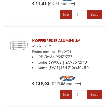
€ 11,53
(€ 9,61 excl. btw)
Info
Bestel
KOFFERREKJE ALUMINIUM
Model
2CV
Productnummer
1900751
OE Citroën
95579777
Codes
699002 | ZC9867214U
Maten
[PW 1] LBH 710x410x110
€ 139,03
(€ 115,86 excl. btw)
Info
Bestel