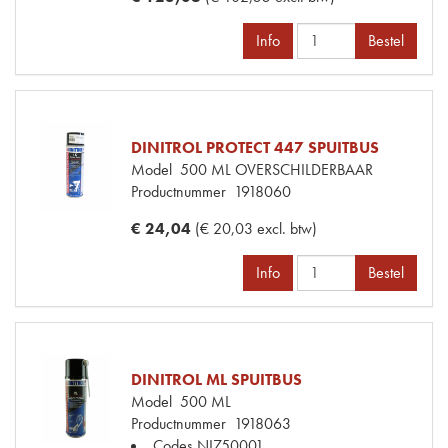
Info
Bestel
DINITROL PROTECT 447 SPUITBUS
Model
500 ML OVERSCHILDERBAAR
Productnummer
1918060
€ 24,04
(€ 20,03 excl. btw)
Info
Bestel
DINITROL ML SPUITBUS
Model
500 ML
Productnummer
1918063
Codes
NI750001