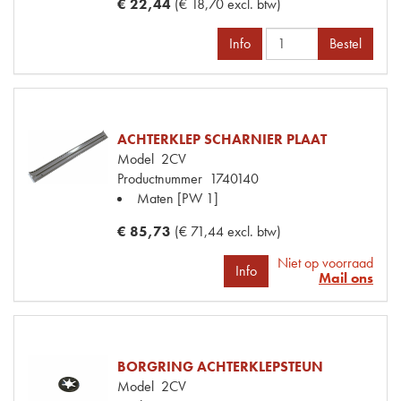
€ 22,44
(€ 18,70 excl. btw)
Info
Bestel
ACHTERKLEP SCHARNIER PLAAT
Model
2CV
Productnummer
1740140
Maten
[PW 1]
€ 85,73
(€ 71,44 excl. btw)
Niet op voorraad
Info
Mail ons
BORGRING ACHTERKLEPSTEUN
Model
2CV