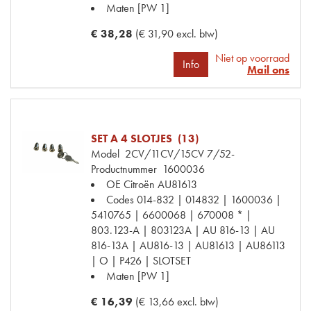
Maten
[PW 1]
€ 38,28
(€ 31,90 excl. btw)
Niet op voorraad
Info
Mail ons
SET A 4 SLOTJES (13)
Model
2CV/11CV/15CV 7/52-
Productnummer
1600036
OE Citroën
AU81613
Codes
014-832 | 014832 | 1600036 |
5410765 | 6600068 | 670008 * |
803.123-A | 803123A | AU 816-13 | AU
816-13A | AU816-13 | AU81613 | AU86113
| O | P426 | SLOTSET
Maten
[PW 1]
€ 16,39
(€ 13,66 excl. btw)