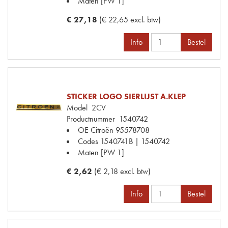
Maten
[PW 1]
€ 27,18
(€ 22,65 excl. btw)
Info
Bestel
STICKER LOGO SIERLIJST A.KLEP
Model
2CV
Productnummer
1540742
OE Citroën
95578708
Codes
1540741B | 1540742
Maten
[PW 1]
€ 2,62
(€ 2,18 excl. btw)
Info
Bestel