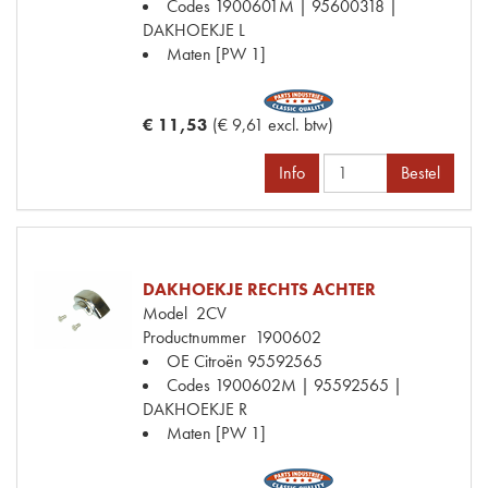
Codes
1900601M | 95600318 |
DAKHOEKJE L
Maten
[PW 1]
€ 11,53
(€ 9,61 excl. btw)
Info
Bestel
DAKHOEKJE RECHTS ACHTER
Model
2CV
Productnummer
1900602
OE Citroën
95592565
Codes
1900602M | 95592565 |
DAKHOEKJE R
Maten
[PW 1]