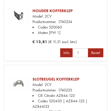
HOUDER KOFFERKLEP
Model
2CV
Productnummer
1740234
Codes
520060
Maten
[PW 1]
€ 13,81
(€ 11,51 excl. btw)
Info
Bestel
SLOTBEUGEL KOFFERKLEP
Model
2CV
Productnummer
1740233
OE Citroën
AZ844-123
Codes
520430 | AZ844-123 |
AZ844123