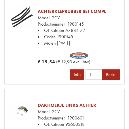
ACHTERKLEPRUBBER SET COMPL
Model
2CV
Productnummer
1900145
OE Citroën
AZ844-72
Codes
1900145
Maten
[PW 1]
€ 15,54
(€ 12,95 excl. btw)
Info
Bestel
DAKHOEKJE LINKS ACHTER
Model
2CV
Productnummer
1900601
OE Citroën
95600318