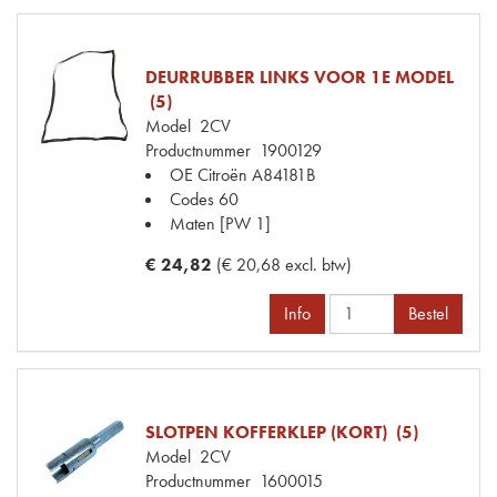
DEURRUBBER LINKS VOOR 1E MODEL
(5)
Model
2CV
Productnummer
1900129
OE Citroën
A84181B
Codes
60
Maten
[PW 1]
€ 24,82
(€ 20,68 excl. btw)
Info
Bestel
SLOTPEN KOFFERKLEP (KORT) (5)
Model
2CV
Productnummer
1600015