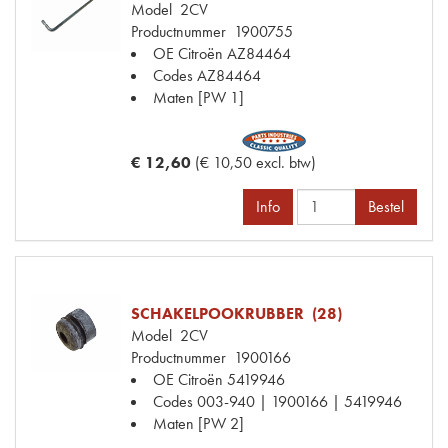
Model
2CV
Productnummer
1900755
OE Citroën
AZ84464
Codes
AZ84464
Maten
[PW 1]
€ 12,60
(€ 10,50 excl. btw)
Info
Bestel
SCHAKELPOOKRUBBER (28)
Model
2CV
Productnummer
1900166
OE Citroën
5419946
Codes
003-940 | 1900166 | 5419946
Maten
[PW 2]