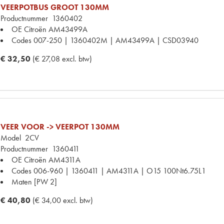
VEERPOTBUS GROOT 130MM
Productnummer
1360402
OE Citroën
AM43499A
Codes
007-250 | 1360402M | AM43499A | CSD03940
€ 32,50
(€ 27,08 excl. btw)
VEER VOOR -> VEERPOT 130MM
Model
2CV
Productnummer
1360411
OE Citroën
AM4311A
Codes
006-960 | 1360411 | AM4311A | O15 100Nt6.75L1
Maten
[PW 2]
€ 40,80
(€ 34,00 excl. btw)