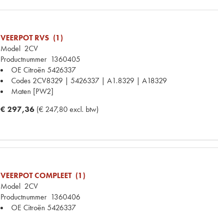
VEERPOT RVS (1)
Model
2CV
Productnummer
1360405
OE Citroën
5426337
Codes
2CV8329 | 5426337 | A1.8329 | A18329
Maten
[PW2]
€ 297,36
(€ 247,80 excl. btw)
VEERPOT COMPLEET (1)
Model
2CV
Productnummer
1360406
OE Citroën
5426337