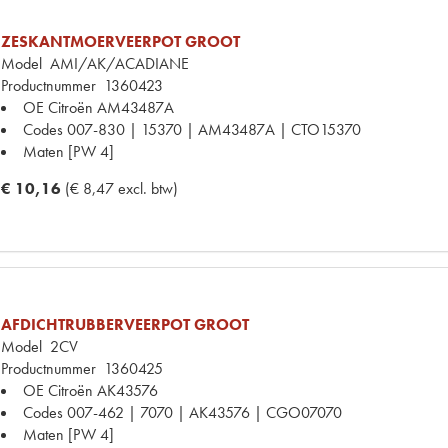
ZESKANTMOERVEERPOT GROOT
Model
AMI/AK/ACADIANE
Productnummer
1360423
OE Citroën
AM43487A
Codes
007-830 | 15370 | AM43487A | CTO15370
Maten
[PW 4]
€ 10,16
(€ 8,47 excl. btw)
AFDICHTRUBBERVEERPOT GROOT
Model
2CV
Productnummer
1360425
OE Citroën
AK43576
Codes
007-462 | 7070 | AK43576 | CGO07070
Maten
[PW 4]