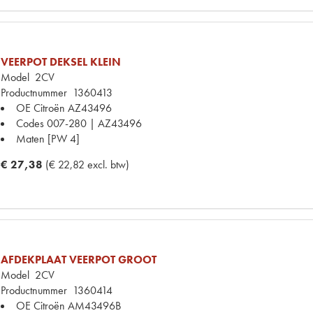
VEERPOT DEKSEL KLEIN
Model
2CV
Productnummer
1360413
OE Citroën
AZ43496
Codes
007-280 | AZ43496
Maten
[PW 4]
€ 27,38
(€ 22,82 excl. btw)
AFDEKPLAAT VEERPOT GROOT
Model
2CV
Productnummer
1360414
OE Citroën
AM43496B