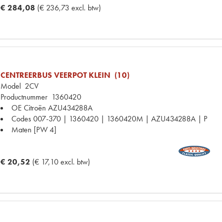
€ 284,08
(€ 236,73 excl. btw)
CENTREERBUS VEERPOT KLEIN (10)
Model
2CV
Productnummer
1360420
OE Citroën
AZU434288A
Codes
007-370 | 1360420 | 1360420M | AZU434288A | P
Maten
[PW 4]
€ 20,52
(€ 17,10 excl. btw)