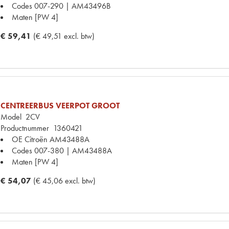
Codes
007-290 | AM43496B
Maten
[PW 4]
€ 59,41
(€ 49,51 excl. btw)
CENTREERBUS VEERPOT GROOT
Model
2CV
Productnummer
1360421
OE Citroën
AM43488A
Codes
007-380 | AM43488A
Maten
[PW 4]
€ 54,07
(€ 45,06 excl. btw)