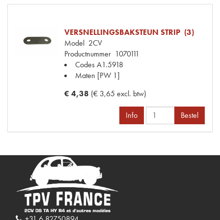
VERSNELLINGSBAKSTEUN STRIP (3)
Model
2CV
Productnummer
1070111
Codes
A1.5918
Maten
[PW 1]
€ 4,38
(€ 3,65 excl. btw)
Info
Bestel
+31 6 82750894