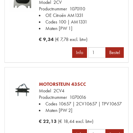
Model
2CV
Productnummer
1070110
OE Citroën
AM1331
Codes
100 | AM1331
Maten
[PW 1]
€ 9,34
(€ 7,78 excl. btw)
Info
Bestel
MOTORSTEUN 435CC
Model
2CV4
Productnummer
1070016
Codes
10657 | 2CV10657 | TPV10657
Maten
[PW 2]
€ 22,13
(€ 18,44 excl. btw)