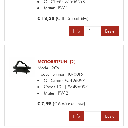
OE Citroën
75506358
Maten
[PW 1]
€ 13,38
(€ 11,15 excl. btw)
Info
Bestel
MOTORSTEUN (2)
Model
2CV
Productnummer
1070015
OE Citroën
95496097
Codes
101 | 95496097
Maten
[PW 2]
€ 7,98
(€ 6,65 excl. btw)
Info
Bestel