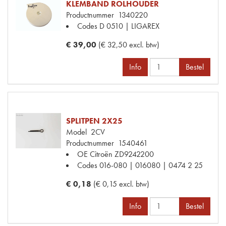
KLEMBAND ROLHOUDER
Productnummer
1340220
Codes
D 0510 | LIGAREX
€ 39,00
(€ 32,50 excl. btw)
Info
Bestel
SPLITPEN 2X25
Model
2CV
Productnummer
1540461
OE Citroën
ZD9242200
Codes
016-080 | 016080 | 0474 2 25
€ 0,18
(€ 0,15 excl. btw)
Info
Bestel