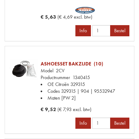
€ 5,63
(€ 4,69 excl. btw)
Info
Bestel
ASHOESSET BAKZIJDE (10)
Model
2CV
Productnummer
1340415
OE Citroën
329315
Codes
329315 | 904 | 95532947
Maten
[PW 2]
€ 9,52
(€ 7,93 excl. btw)
Info
Bestel