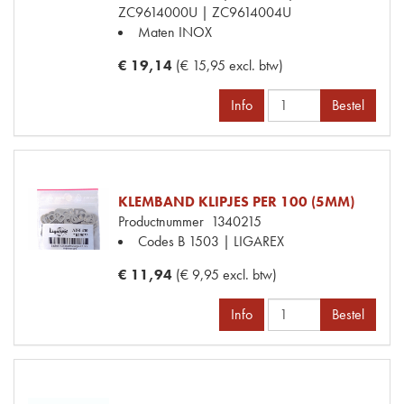
ZC9614000U | ZC9614004U
Maten
INOX
€ 19,14
(€ 15,95 excl. btw)
Info
Bestel
KLEMBAND KLIPJES PER 100 (5MM)
Productnummer
1340215
Codes
B 1503 | LIGAREX
€ 11,94
(€ 9,95 excl. btw)
Info
Bestel