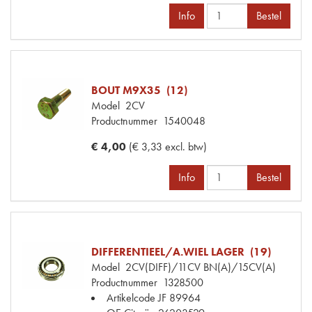
Info
Bestel
BOUT M9X35 (12)
Model
2CV
Productnummer
1540048
€ 4,00
(€ 3,33 excl. btw)
Info
Bestel
DIFFERENTIEEL/A.WIEL LAGER (19)
Model
2CV(DIFF)/11CV BN(A)/15CV(A)
Productnummer
1328500
Artikelcode JF
89964