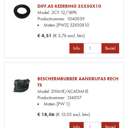
DIFF.AS KEERRING 35X50X10
Model
2CV 12/18PK
Productnummer
1040039
Maten
[PW2] 32X50X10
€ 4,51
(€ 3,76 excl. btw)
Info
Bestel
BESCHERMRUBBER AANDRIJFAS RECH
TS
Model
DYANE/ACADIANE
Productnummer
1340117
Maten
[PW 1]
€ 18,06
(€ 15,05 excl. btw)
Info
Bestel