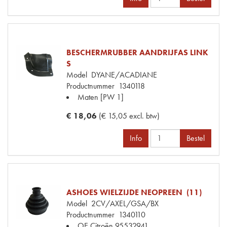
BESCHERMRUBBER AANDRIJFAS LINK
S
Model
DYANE/ACADIANE
Productnummer
1340118
Maten
[PW 1]
€ 18,06
(€ 15,05 excl. btw)
Info
Bestel
ASHOES WIELZIJDE NEOPREEN (11)
Model
2CV/AXEL/GSA/BX
Productnummer
1340110
OE Citroën
95532941