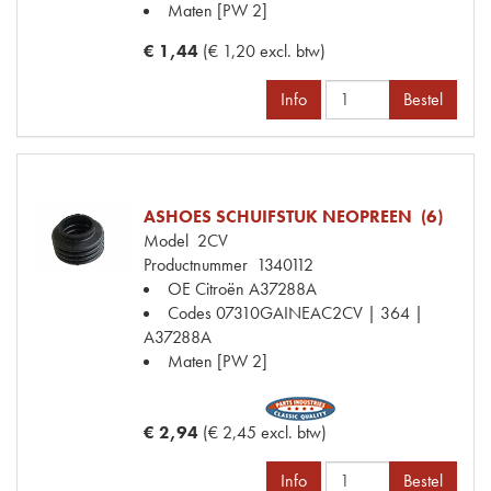
Maten
[PW 2]
€ 1,44
(€ 1,20 excl. btw)
Info
Bestel
ASHOES SCHUIFSTUK NEOPREEN (6)
Model
2CV
Productnummer
1340112
OE Citroën
A37288A
Codes
07310GAINEAC2CV | 364 |
A37288A
Maten
[PW 2]
€ 2,94
(€ 2,45 excl. btw)
Info
Bestel