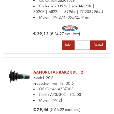
OE Citroën
26203529
Codes
26203529 | 26204699K |
30207 | 6822JL | 89964 | ZC9089964U
Maten
[PW 2/4] 35x72x17 mm
€ 29,12
(€ 24,27 excl. btw)
Info
Bestel
AANDRIJFAS BAKZIJDE (2)
Model
2CV
Productnummer
1340015
OE Citroën
AZ37303
Codes
AZ37303 | C1503
Maten
[PW 2]
€ 79,46
(€ 66,22 excl. btw)