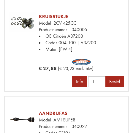
KRUISSTUKJE
Model
2CV 425CC
Productnummer
1340005
OE Citroën
A37203
Codes
004-100 | A37203
Maten
[PW 4]
€ 27,88
(€ 23,23 excl. btw)
Info
Bestel
AANDRIJFAS
Model
AMI SUPER
Productnummer
1340022
Codes
C1104