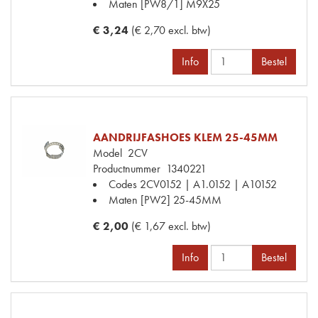
Maten
[PW8/1] M9X25
€ 3,24
(€ 2,70 excl. btw)
Info
Bestel
AANDRIJFASHOES KLEM 25-45MM
Model
2CV
Productnummer
1340221
Codes
2CV0152 | A1.0152 | A10152
Maten
[PW2] 25-45MM
€ 2,00
(€ 1,67 excl. btw)
Info
Bestel