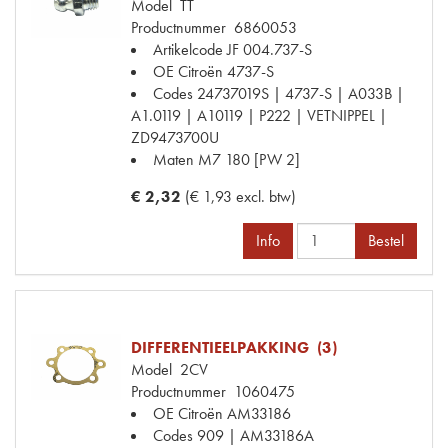
Model
TT
Productnummer
6860053
Artikelcode JF
004.737-S
OE Citroën
4737-S
Codes
24737019S | 4737-S | A033B |
A1.0119 | A10119 | P222 | VETNIPPEL |
ZD9473700U
Maten
M7 180 [PW 2]
€ 2,32
(€ 1,93 excl. btw)
Info
Bestel
DIFFERENTIEELPAKKING (3)
Model
2CV
Productnummer
1060475
OE Citroën
AM33186
Codes
909 | AM33186A