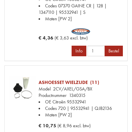
Codes
07370 GAINE CR | 128 |
1347110 | 95532941 | S
Maten
[PW 2]
€ 4,36
(€ 3,63 excl. btw)
Info
Bestel
ASHOESSET WIELZIJDE (11)
Model
2CV/AXEL/GSA/BX
Productnummer
1340315
OE Citroën
95532941
Codes
720 | 95532941 | QJB2136
Maten
[PW 2]
€ 10,75
(€ 8,96 excl. btw)