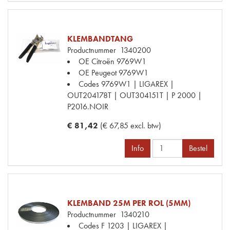
KLEMBANDTANG
Productnummer
1340200
OE Citroën
9769W1
OE Peugeot
9769W1
Codes
9769W1 | LIGAREX |
OUT204178T | OUT304151T | P 2000 |
P2016.NOIR
€ 81,42
(€ 67,85 excl. btw)
Info
Bestel
KLEMBAND 25M PER ROL (5MM)
Productnummer
1340210
Codes
F 1203 | LIGAREX |