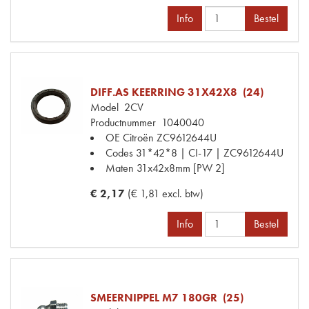
Info
Bestel
DIFF.AS KEERRING 31X42X8 (24)
Model
2CV
Productnummer
1040040
OE Citroën
ZC9612644U
Codes
31*42*8 | CI-17 | ZC9612644U
Maten
31x42x8mm [PW 2]
€ 2,17
(€ 1,81 excl. btw)
Info
Bestel
SMEERNIPPEL M7 180GR (25)