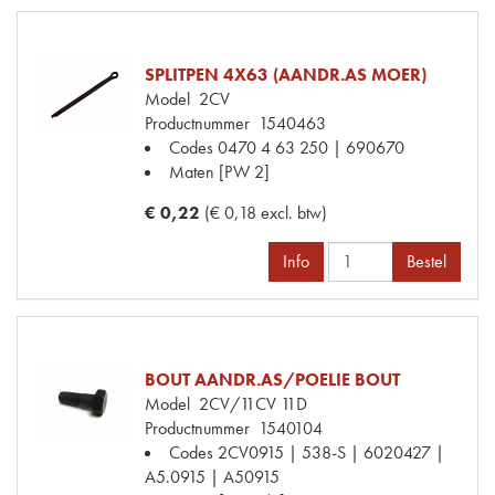
SPLITPEN 4X63 (AANDR.AS MOER)
Model
2CV
Productnummer
1540463
Codes
0470 4 63 250 | 690670
Maten
[PW 2]
€ 0,22
(€ 0,18 excl. btw)
Info
Bestel
BOUT AANDR.AS/POELIE BOUT
Model
2CV/11CV 11D
Productnummer
1540104
Codes
2CV0915 | 538-S | 6020427 |
A5.0915 | A50915