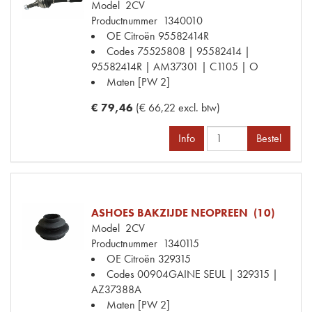
Model
2CV
Productnummer
1340010
OE Citroën
95582414R
Codes
75525808 | 95582414 |
95582414R | AM37301 | C1105 | O
Maten
[PW 2]
€ 79,46
(€ 66,22 excl. btw)
Info
Bestel
ASHOES BAKZIJDE NEOPREEN (10)
Model
2CV
Productnummer
1340115
OE Citroën
329315
Codes
00904GAINE SEUL | 329315 |
AZ37388A
Maten
[PW 2]