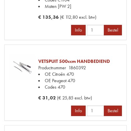
Maten
[PW 2]
€ 135,36
(€ 112,80 excl. btw)
Info
Bestel
VETSPUIT 500ccm HANDBEDIEND
Productnummer
1860392
OE Citroën
470
OE Peugeot
470
Codes
470
€ 31,02
(€ 25,85 excl. btw)
Info
Bestel