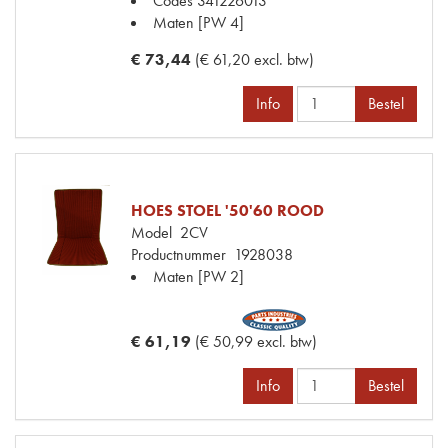
Codes
341226013
Maten
[PW 4]
€ 73,44
(€ 61,20 excl. btw)
Info
Bestel
HOES STOEL '50'60 ROOD
Model
2CV
Productnummer
1928038
Maten
[PW 2]
€ 61,19
(€ 50,99 excl. btw)
Info
Bestel