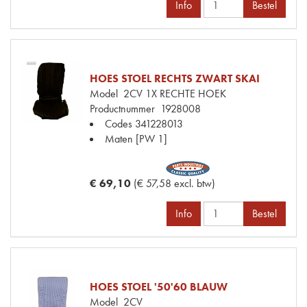
Info
Bestel
HOES STOEL RECHTS ZWART SKAI
Model
2CV 1X RECHTE HOEK
Productnummer
1928008
Codes
341228013
Maten
[PW 1]
€ 69,10
(€ 57,58 excl. btw)
Info
Bestel
HOES STOEL '50'60 BLAUW
Model
2CV