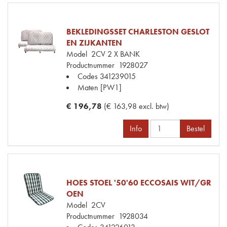
BEKLEDINGSSET CHARLESTON GESLOT
EN ZIJKANTEN
Model
2CV 2 X BANK
Productnummer
1928027
Codes
341239015
Maten
[PW1]
€ 196,78
(€ 163,98 excl. btw)
Info
Bestel
HOES STOEL '50'60 ECCOSAIS WIT/GR
OEN
Model
2CV
Productnummer
1928034