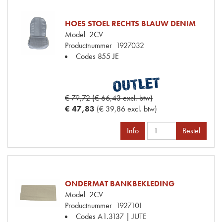
HOES STOEL RECHTS BLAUW DENIM
Model
2CV
Productnummer
1927032
Codes
855 JE
€ 79,72 (€ 66,43 excl. btw)
€ 47,83
(€ 39,86 excl. btw)
Info
Bestel
ONDERMAT BANKBEKLEDING
Model
2CV
Productnummer
1927101
Codes
A1.3137 | JUTE