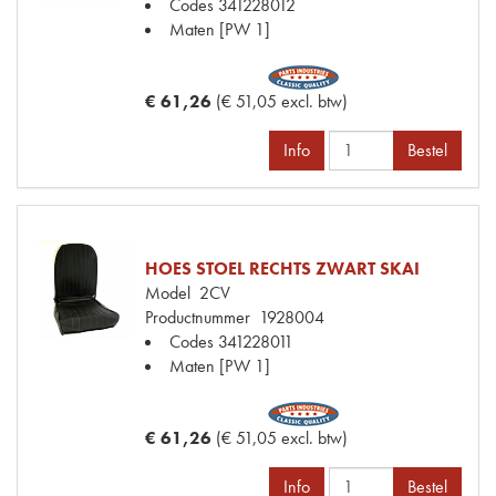
Codes
341228012
Maten
[PW 1]
€ 61,26
(€ 51,05 excl. btw)
Info
Bestel
HOES STOEL RECHTS ZWART SKAI
Model
2CV
Productnummer
1928004
Codes
341228011
Maten
[PW 1]
€ 61,26
(€ 51,05 excl. btw)
Info
Bestel