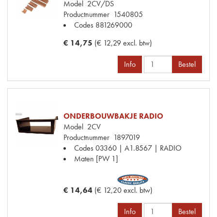
Model
2CV/DS
Productnummer
1540805
Codes
881269000
€ 14,75
(€ 12,29 excl. btw)
Info
Bestel
ONDERBOUWBAKJE RADIO
Model
2CV
Productnummer
1897019
Codes
03360 | A1.8567 | RADIO
Maten
[PW 1]
€ 14,64
(€ 12,20 excl. btw)
Info
Bestel