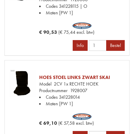
Codes
341228115 | O
Maten
[PW 1]
€ 90,53
(€ 75,44 excl. btw)
Info
Bestel
HOES STOEL LINKS ZWART SKAI
Model
2CV 1x RECHTE HOEK
Productnummer
1928007
Codes
341228014
Maten
[PW 1]
€ 69,10
(€ 57,58 excl. btw)