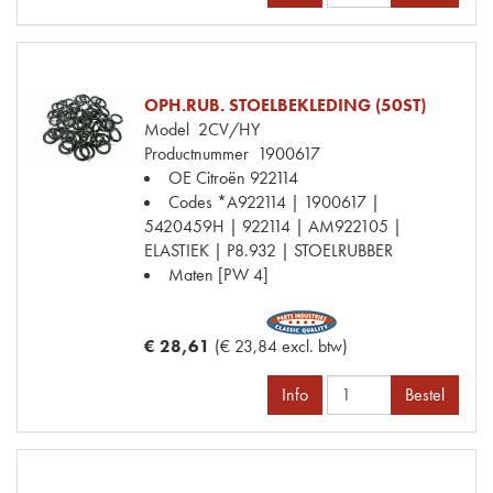
OPH.RUB. STOELBEKLEDING (50ST)
Model
2CV/HY
Productnummer
1900617
OE Citroën
922114
Codes
*A922114 | 1900617 |
5420459H | 922114 | AM922105 |
ELASTIEK | P8.932 | STOELRUBBER
Maten
[PW 4]
€ 28,61
(€ 23,84 excl. btw)
Info
Bestel