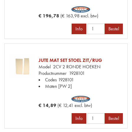
€ 196,78
(€ 163,98 excl. btw)
Info
Bestel
JUTE MAT SET STOEL ZIT/RUG
Model
2CV 2 RONDE HOEKEN
Productnummer
1928101
Codes
1928101
Maten
[PW 2]
€ 14,89
(€ 12,41 excl. btw)
Info
Bestel