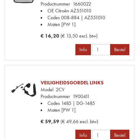
Productnummer
1660022
OE Citroën
AZ551010
Codes
008-884 | AZ551010
Maten
[PW 1]
€ 16,20
(€ 13,50 excl. btw)
Info
Bestel
VEILIGHEIDSGORDEL LINKS
Model
2CV
Productnummer
1900411
Codes
1485 | DG-1485
Maten
[PW 1]
€ 59,59
(€ 49,66 excl. btw)
Info
Bestel