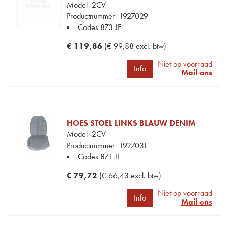
Model
2CV
Productnummer
1927029
Codes
873 JE
€ 119,86
(€ 99,88 excl. btw)
Niet op voorraad
Info
Mail ons
HOES STOEL LINKS BLAUW DENIM
Model
2CV
Productnummer
1927031
Codes
871 JE
€ 79,72
(€ 66,43 excl. btw)
Niet op voorraad
Info
Mail ons