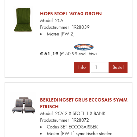
HOES STOEL '50'60 GROEN
Model
2CV
Productnummer
1928039
Maten
[PW 2]
€ 61,19
(€ 50,99 excl. btw)
Info
Bestel
BEKLEDINGSET GRIJS ECCOSAIS SYMM
ETRISCH
Model
2CV 2 X STOEL 1 X BANK
Productnummer
1928072
Codes
SET ECCOSAISBEK
Maten
[PW 1] symetrische stoelen