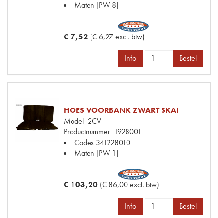
Maten
[PW 8]
€ 7,52
(€ 6,27 excl. btw)
Info
Bestel
HOES VOORBANK ZWART SKAI
Model
2CV
Productnummer
1928001
Codes
341228010
Maten
[PW 1]
€ 103,20
(€ 86,00 excl. btw)
Info
Bestel