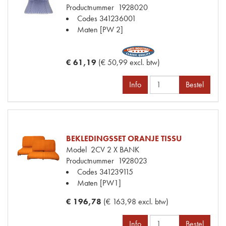
Productnummer
1928020
Codes
341236001
Maten
[PW 2]
€ 61,19
(€ 50,99 excl. btw)
Info
Bestel
BEKLEDINGSSET ORANJE TISSU
Model
2CV 2 X BANK
Productnummer
1928023
Codes
341239115
Maten
[PW1]
€ 196,78
(€ 163,98 excl. btw)
Info
Bestel