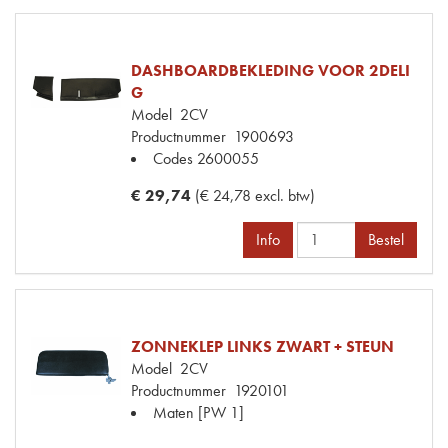
DASHBOARDBEKLEDING VOOR 2DELI
G
Model
2CV
Productnummer
1900693
Codes
2600055
€ 29,74
(€ 24,78 excl. btw)
Info
Bestel
ZONNEKLEP LINKS ZWART + STEUN
Model
2CV
Productnummer
1920101
Maten
[PW 1]