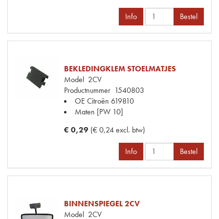
Info
Bestel
BEKLEDINGKLEM STOELMATJES
Model
2CV
Productnummer
1540803
OE Citroën
619810
Maten
[PW 10]
€ 0,29
(€ 0,24 excl. btw)
Info
Bestel
BINNENSPIEGEL 2CV
Model
2CV