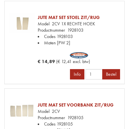
JUTE MAT SET STOEL ZIT/RUG
Model
2CV 1X RECHTE HOEK
Productnummer
1928103
Codes
1928103
Maten
[PW 2]
€ 14,89
(€ 12,41 excl. btw)
Info
Bestel
JUTE MAT SET VOORBANK ZIT/RUG
Model
2CV
Productnummer
1928105
Codes
1928105