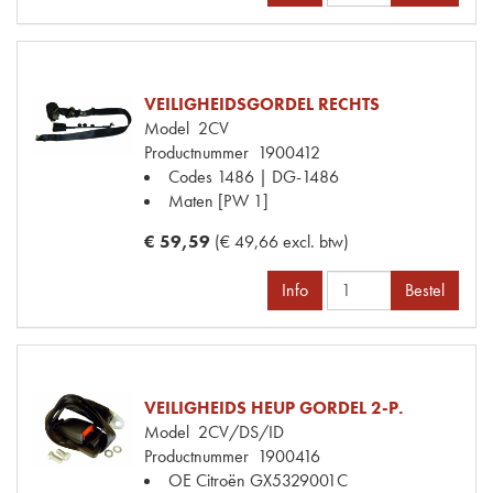
VEILIGHEIDSGORDEL RECHTS
Model
2CV
Productnummer
1900412
Codes
1486 | DG-1486
Maten
[PW 1]
€ 59,59
(€ 49,66 excl. btw)
Info
Bestel
VEILIGHEIDS HEUP GORDEL 2-P.
Model
2CV/DS/ID
Productnummer
1900416
OE Citroën
GX5329001C