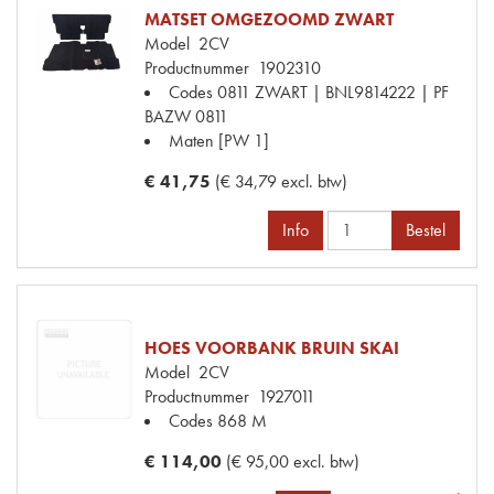
MATSET OMGEZOOMD ZWART
Model
2CV
Productnummer
1902310
Codes
0811 ZWART | BNL9814222 | PF
BAZW 0811
Maten
[PW 1]
€ 41,75
(€ 34,79 excl. btw)
Info
Bestel
HOES VOORBANK BRUIN SKAI
Model
2CV
Productnummer
1927011
Codes
868 M
€ 114,00
(€ 95,00 excl. btw)