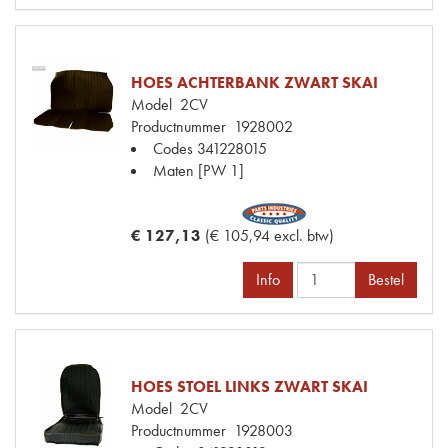
HOES ACHTERBANK ZWART SKAI
Model
2CV
Productnummer
1928002
Codes
341228015
Maten
[PW 1]
€ 127,13
(€ 105,94 excl. btw)
Info
Bestel
HOES STOEL LINKS ZWART SKAI
Model
2CV
Productnummer
1928003