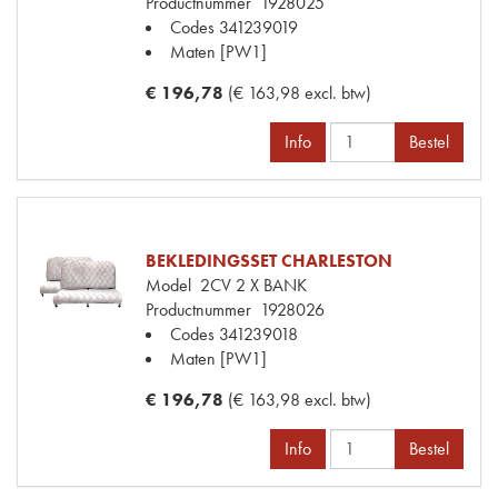
Productnummer
1928025
Codes
341239019
Maten
[PW1]
€ 196,78
(€ 163,98 excl. btw)
Info
Bestel
BEKLEDINGSSET CHARLESTON
Model
2CV 2 X BANK
Productnummer
1928026
Codes
341239018
Maten
[PW1]
€ 196,78
(€ 163,98 excl. btw)
Info
Bestel