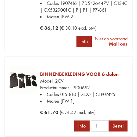
Codes
1907416 | 7D5426447V | C134C
| GX5329001C | P | P1 | P7-861
Maten
[PW 2]
€ 36,12
(€ 30,10 excl. btw)
Niet op voorraad
Info
Mail ons
BINNENBEKLEDING VOOR 6 delen
Model
2CV
Productnummer
1900692
Codes
015-810 | 7425 | CTP07425
Maten
[PW 1]
€ 61,70
(€ 51,42 excl. btw)
Info
Bestel