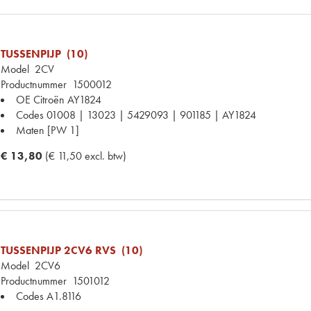
TUSSENPIJP (10)
Model
2CV
Productnummer
1500012
OE Citroën
AY1824
Codes
01008 | 13023 | 5429093 | 901185 | AY1824
Maten
[PW 1]
€ 13,80
(€ 11,50 excl. btw)
TUSSENPIJP 2CV6 RVS (10)
Model
2CV6
Productnummer
1501012
Codes
A1.8116