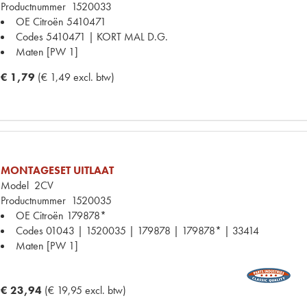
Productnummer
1520033
OE Citroën
5410471
Codes
5410471 | KORT MAL D.G.
Maten
[PW 1]
€ 1,79
(€ 1,49 excl. btw)
MONTAGESET UITLAAT
Model
2CV
Productnummer
1520035
OE Citroën
179878*
Codes
01043 | 1520035 | 179878 | 179878* | 33414
Maten
[PW 1]
€ 23,94
(€ 19,95 excl. btw)