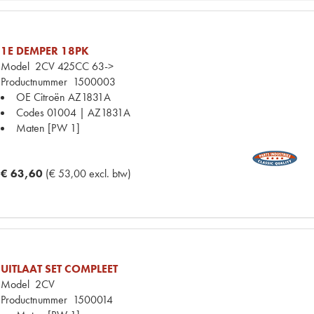
1E DEMPER 18PK
Model
2CV 425CC 63->
Productnummer
1500003
OE Citroën
AZ1831A
Codes
01004 | AZ1831A
Maten
[PW 1]
€ 63,60
(€ 53,00 excl. btw)
UITLAAT SET COMPLEET
Model
2CV
Productnummer
1500014