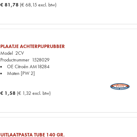
€ 81,78
(€ 68,15 excl. btw)
PLAATJE ACHTERPIJPRUBBER
Model
2CV
Productnummer
1528029
OE Citroën
AM18284
Maten
[PW 2]
€ 1,58
(€ 1,32 excl. btw)
UITLAATPASTA TUBE 140 GR.