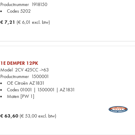
Productnummer
1918150
Codes
5202
€ 7,21
(€ 6,01 excl. btw)
1E DEMPER 12PK
Model
2CV 425CC ->63
Productnummer
1500001
OE Citroën
AZ1831
Codes
01001 | 1500001 | AZ1831
Maten
[PW 1]
€ 63,60
(€ 53,00 excl. btw)