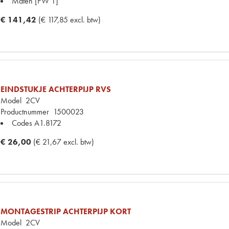
Maten
[PW 1]
€ 141,42
(€ 117,85 excl. btw)
EINDSTUKJE ACHTERPIJP RVS
Model
2CV
Productnummer
1500023
Codes
A1.8172
€ 26,00
(€ 21,67 excl. btw)
MONTAGESTRIP ACHTERPIJP KORT
Model
2CV