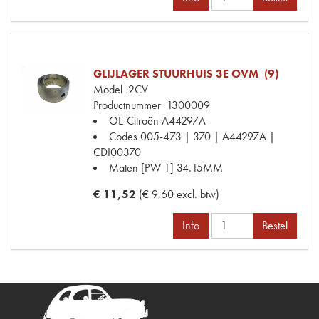
GLIJLAGER STUURHUIS 3E OVM (9)
Model
2CV
Productnummer
1300009
OE Citroën
A44297A
Codes
005-473 | 370 | A44297A |
CDI00370
Maten
[PW 1] 34.15MM
€ 11,52
(€ 9,60 excl. btw)
Info
Bestel