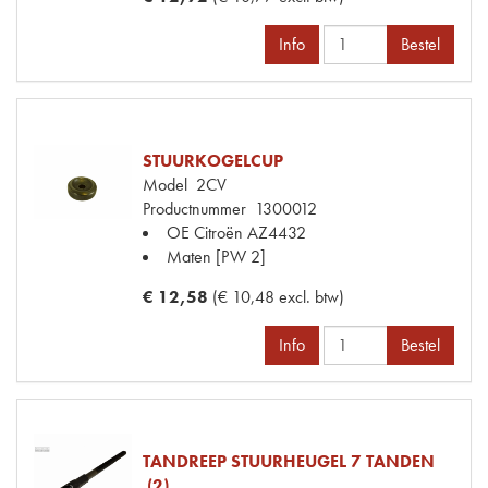
Info
Bestel
STUURKOGELCUP
Model
2CV
Productnummer
1300012
OE Citroën
AZ4432
Maten
[PW 2]
€ 12,58
(€ 10,48 excl. btw)
Info
Bestel
TANDREEP STUURHEUGEL 7 TANDEN
(2)