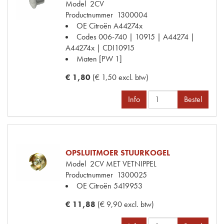
Model
2CV
Productnummer
1300004
OE Citroën
A44274x
Codes
006-740 | 10915 | A44274 |
A44274x | CDI10915
Maten
[PW 1]
€ 1,80
(€ 1,50 excl. btw)
Info
Bestel
OPSLUITMOER STUURKOGEL
Model
2CV MET VETNIPPEL
Productnummer
1300025
OE Citroën
5419953
€ 11,88
(€ 9,90 excl. btw)