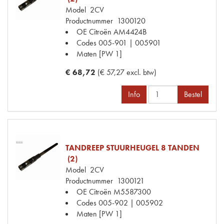
Model
2CV
Productnummer
1300120
OE Citroën
AM4424B
Codes
005-901 | 005901
Maten
[PW 1]
€ 68,72
(€ 57,27 excl. btw)
Info
Bestel
TANDREEP STUURHEUGEL 8 TANDEN
(2)
Model
2CV
Productnummer
1300121
OE Citroën
M5587300
Codes
005-902 | 005902
Maten
[PW 1]