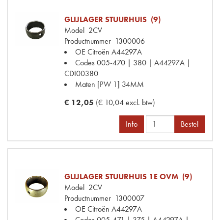
GLIJLAGER STUURHUIS (9)
Model
2CV
Productnummer
1300006
OE Citroën
A44297A
Codes
005-470 | 380 | A44297A |
CDI00380
Maten
[PW 1] 34MM
€ 12,05
(€ 10,04 excl. btw)
Info
Bestel
GLIJLAGER STUURHUIS 1E OVM (9)
Model
2CV
Productnummer
1300007
OE Citroën
A44297A
Codes
005-471 | 375 | A44297A |