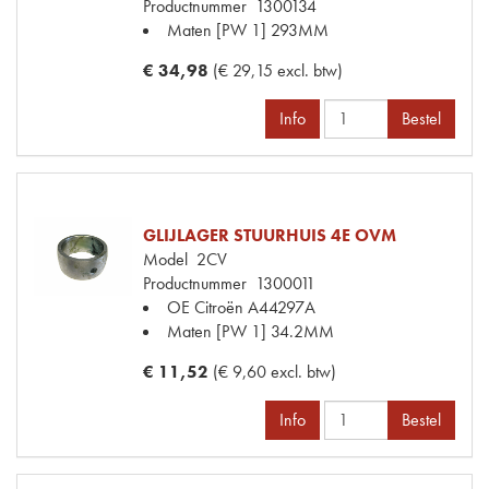
Productnummer
1300134
Maten
[PW 1] 293MM
€ 34,98
(€ 29,15 excl. btw)
Info
Bestel
GLIJLAGER STUURHUIS 4E OVM
Model
2CV
Productnummer
1300011
OE Citroën
A44297A
Maten
[PW 1] 34.2MM
€ 11,52
(€ 9,60 excl. btw)
Info
Bestel