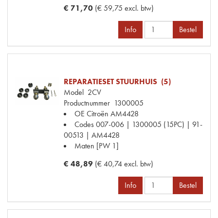
€ 71,70
(€ 59,75 excl. btw)
Info
Bestel
REPARATIESET STUURHUIS (5)
Model
2CV
Productnummer
1300005
OE Citroën
AM4428
Codes
007-006 | 1300005 (15PC) | 91-
00513 | AM4428
Maten
[PW 1]
€ 48,89
(€ 40,74 excl. btw)
Info
Bestel