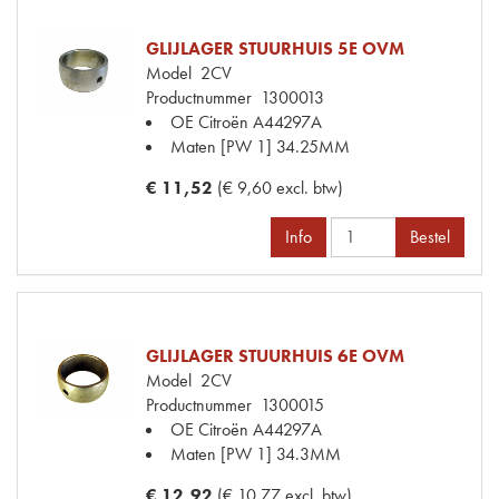
GLIJLAGER STUURHUIS 5E OVM
Model
2CV
Productnummer
1300013
OE Citroën
A44297A
Maten
[PW 1] 34.25MM
€ 11,52
(€ 9,60 excl. btw)
Info
Bestel
GLIJLAGER STUURHUIS 6E OVM
Model
2CV
Productnummer
1300015
OE Citroën
A44297A
Maten
[PW 1] 34.3MM
€ 12,92
(€ 10,77 excl. btw)