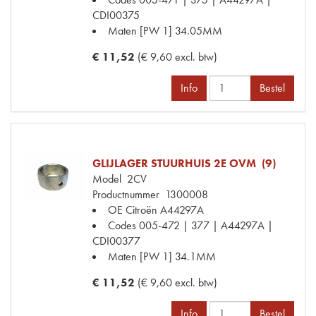
CDI00375
Maten
[PW 1] 34.05MM
€ 11,52
(€ 9,60 excl. btw)
Info
Bestel
GLIJLAGER STUURHUIS 2E OVM (9)
Model
2CV
Productnummer
1300008
OE Citroën
A44297A
Codes
005-472 | 377 | A44297A |
CDI00377
Maten
[PW 1] 34.1MM
€ 11,52
(€ 9,60 excl. btw)
Info
Bestel