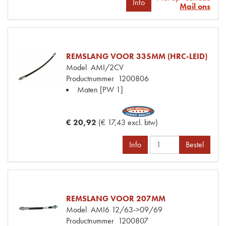
Info
Mail ons
REMSLANG VOOR 335MM (HRC-LEID)
Model
AMI/2CV
Productnummer
1200806
Maten
[PW 1]
€ 20,92
(€ 17,43 excl. btw)
Info
Bestel
REMSLANG VOOR 207MM
Model
AMI6 12/63->09/69
Productnummer
1200807