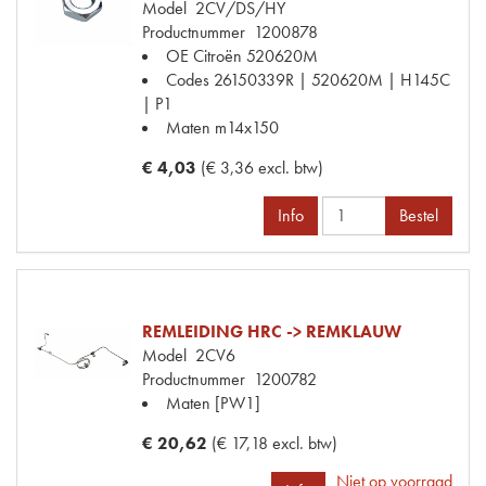
Model
2CV/DS/HY
Productnummer
1200878
OE Citroën
520620M
Codes
26150339R | 520620M | H145C
| P1
Maten
m14x150
€ 4,03
(€ 3,36 excl. btw)
Info
Bestel
REMLEIDING HRC -> REMKLAUW
Model
2CV6
Productnummer
1200782
Maten
[PW1]
€ 20,62
(€ 17,18 excl. btw)
Niet op voorraad