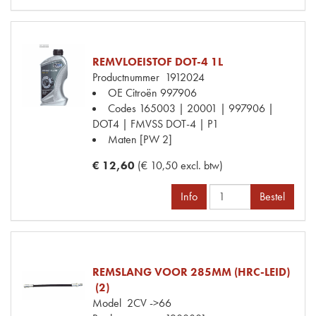
REMVLOEISTOF DOT-4 1L
Productnummer
1912024
OE Citroën
997906
Codes
165003 | 20001 | 997906 |
DOT4 | FMVSS DOT-4 | P1
Maten
[PW 2]
€ 12,60
(€ 10,50 excl. btw)
Info
Bestel
REMSLANG VOOR 285MM (HRC-LEID)
(2)
Model
2CV ->66