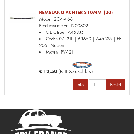
REMSLANG ACHTER 310MM (20)
Model
2CV ->66
Productnummer
1200802
OE Citroën
A45335
Codes
07.1211 | 63650 | A45335 | EF
2051 Nelson
Maten
[PW 2]
€ 13,50
(€ 11,25 excl. btw)
Info
Bestel