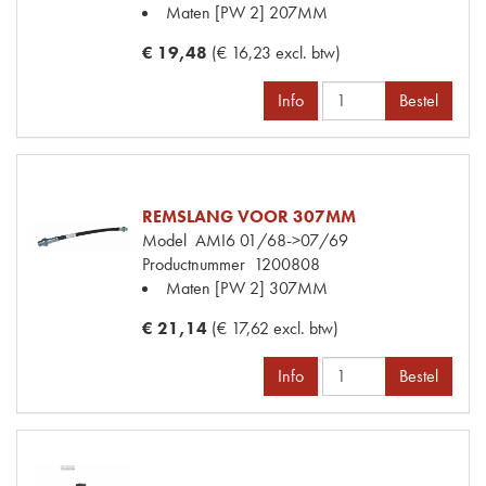
Maten
[PW 2] 207MM
€ 19,48
(€ 16,23 excl. btw)
Info
Bestel
REMSLANG VOOR 307MM
Model
AMI6 01/68->07/69
Productnummer
1200808
Maten
[PW 2] 307MM
€ 21,14
(€ 17,62 excl. btw)
Info
Bestel