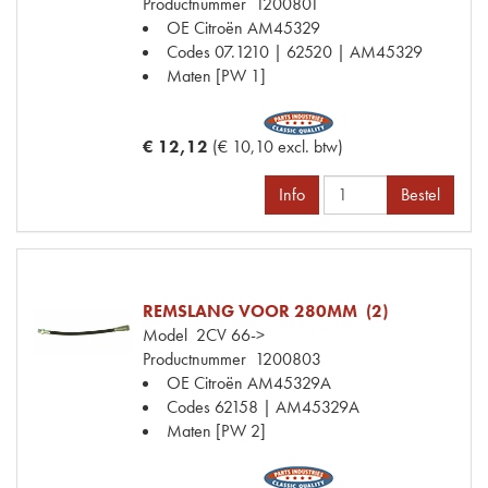
Productnummer
1200801
OE Citroën
AM45329
Codes
07.1210 | 62520 | AM45329
Maten
[PW 1]
€ 12,12
(€ 10,10 excl. btw)
Info
Bestel
REMSLANG VOOR 280MM (2)
Model
2CV 66->
Productnummer
1200803
OE Citroën
AM45329A
Codes
62158 | AM45329A
Maten
[PW 2]