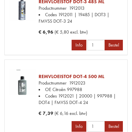
REMVLOEISTOF DOT-3 485 ML
Productnummer
1912013
Codes
1912011 | 19485 | DOT3 |
FMVSS DOT-3 24
€ 6,96
(€ 5,80 excl. btw)
Info
Bestel
REMVLOEISTOF DOT-4 500 ML
Productnummer
1912023
OE Citroën
997988
Codes
1912021 | 20000 | 997988 |
DOT4 | FMVSS DOT-4 24
€ 7,39
(€ 6,16 excl. btw)
Info
Bestel