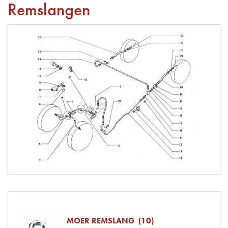
Remslangen
MOER REMSLANG (10)