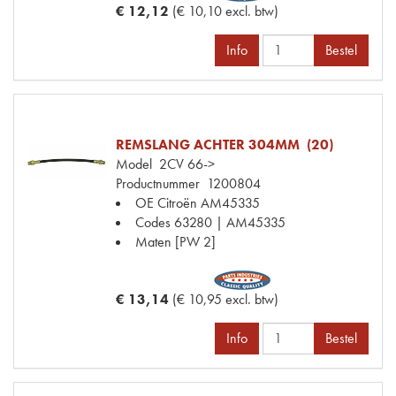
€ 12,12
(€ 10,10 excl. btw)
Info
Bestel
REMSLANG ACHTER 304MM (20)
Model
2CV 66->
Productnummer
1200804
OE Citroën
AM45335
Codes
63280 | AM45335
Maten
[PW 2]
€ 13,14
(€ 10,95 excl. btw)
Info
Bestel