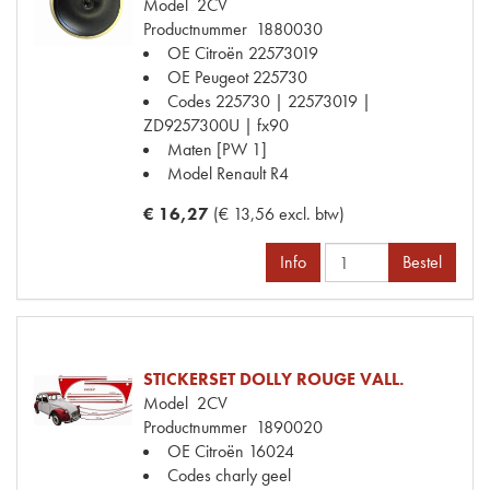
Model
2CV
Productnummer
1880030
OE Citroën
22573019
OE Peugeot
225730
Codes
225730 | 22573019 |
ZD9257300U | fx90
Maten
[PW 1]
Model Renault
R4
€ 16,27
(€ 13,56 excl. btw)
Info
Bestel
STICKERSET DOLLY ROUGE VALL.
Model
2CV
Productnummer
1890020
OE Citroën
16024
Codes
charly geel