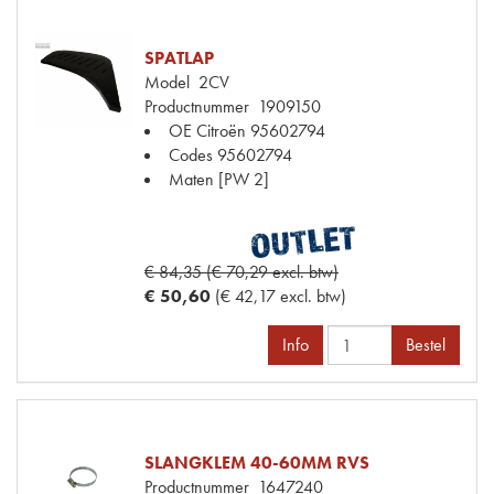
SPATLAP
Model
2CV
Productnummer
1909150
OE Citroën
95602794
Codes
95602794
Maten
[PW 2]
€ 84,35 (€ 70,29 excl. btw)
€ 50,60
(€ 42,17 excl. btw)
Info
Bestel
SLANGKLEM 40-60MM RVS
Productnummer
1647240