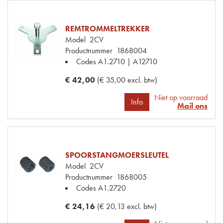
REMTROMMELTREKKER
Model
2CV
Productnummer
1868004
Codes
A1.2710 | A12710
€ 42,00
(€ 35,00 excl. btw)
Niet op voorraad
Info
Mail ons
SPOORSTANGMOERSLEUTEL
Model
2CV
Productnummer
1868005
Codes
A1.2720
€ 24,16
(€ 20,13 excl. btw)