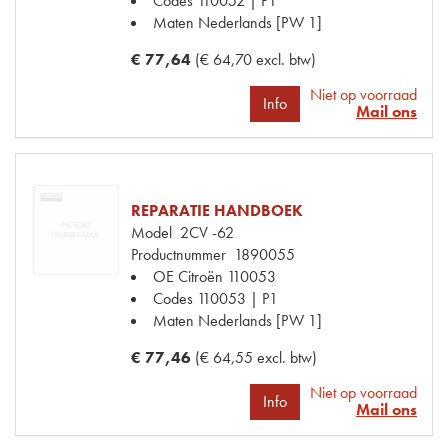
Codes
110052 | P1
Maten
Nederlands [PW 1]
€ 77,64
(€ 64,70 excl. btw)
Niet op voorraad
Info
Mail ons
REPARATIE HANDBOEK
Model
2CV -62
Productnummer
1890055
OE Citroën
110053
Codes
110053 | P1
Maten
Nederlands [PW 1]
€ 77,46
(€ 64,55 excl. btw)
Niet op voorraad
Info
Mail ons