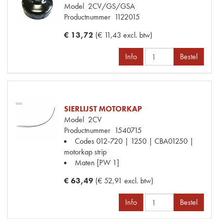
Model
2CV/GS/GSA
Productnummer
1122015
€ 13,72
(€ 11,43 excl. btw)
Info
Bestel
SIERLIJST MOTORKAP
Model
2CV
Productnummer
1540715
Codes
012-720 | 1250 | CBA01250 |
motorkap strip
Maten
[PW 1]
€ 63,49
(€ 52,91 excl. btw)
Info
Bestel