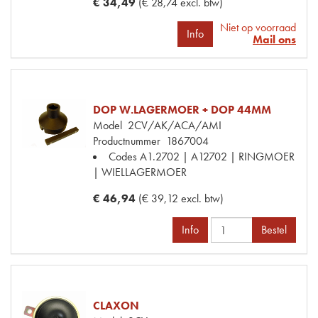
€ 34,49
(€ 28,74 excl. btw)
Niet op voorraad
Info
Mail ons
DOP W.LAGERMOER + DOP 44MM
Model
2CV/AK/ACA/AMI
Productnummer
1867004
Codes
A1.2702 | A12702 | RINGMOER
| WIELLAGERMOER
€ 46,94
(€ 39,12 excl. btw)
Info
Bestel
CLAXON