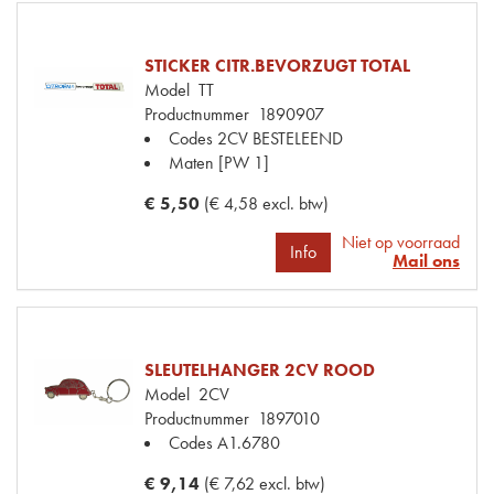
STICKER CITR.BEVORZUGT TOTAL
Model
TT
Productnummer
1890907
Codes
2CV BESTELEEND
Maten
[PW 1]
€ 5,50
(€ 4,58 excl. btw)
Niet op voorraad
Info
Mail ons
SLEUTELHANGER 2CV ROOD
Model
2CV
Productnummer
1897010
Codes
A1.6780
€ 9,14
(€ 7,62 excl. btw)