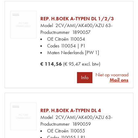
REP. H.BOEK A-TYPEN DL 1/2/3
Model
2CV/AMI/AK400/AZU 63-
Productnummer
1890057
OE Citroën
110054
Codes
110054 | P1
Maten
Nederlands [PW 1]
€ 114,56
(€ 95,47 excl. btw)
Niet op voorraad
Info
Mail ons
REP. H.BOEK A-TYPEN DL 4
Model
2CV/AMI/AK400/AZU 63-
Productnummer
1890059
OE Citroën
110055
Codes
110055 | P1