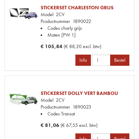
STICKERSET CHARLESTON GRIJS
Model
2CV
Productnummer
1890022
Codes
charly grijs
Maten
[PW 1]
€ 105,84
(€ 88,20 excl. btw)
Info
Bestel
STICKERSET DOLLY VERT BAMBOU
Model
2CV
Productnummer
1890023
Codes
Transat
€ 81,06
(€ 67,55 excl. btw)
Info
Bestel