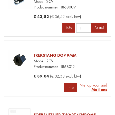
Model
2CV
Productnummer
1868009
€ 43,82
(€ 36,52 excl. btw)
Info
Bestel
TREKSTANG DOP 9MM
Model
2CV
Productnummer
1868012
€ 39,04
(€ 32,53 excl. btw)
Niet op voorraad
Info
Mail ons
TOERENTELLER ZWART/CHROME