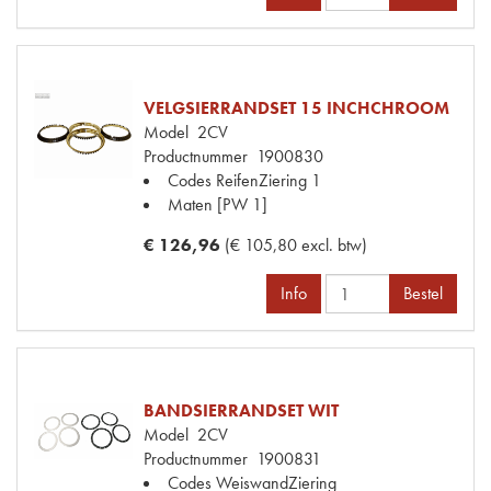
VELGSIERRANDSET 15 INCHCHROOM
Model
2CV
Productnummer
1900830
Codes
ReifenZiering 1
Maten
[PW 1]
€ 126,96
(€ 105,80 excl. btw)
Info
Bestel
BANDSIERRANDSET WIT
Model
2CV
Productnummer
1900831
Codes
WeiswandZiering