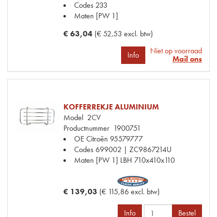
Codes
233
Maten
[PW 1]
€ 63,04
(€ 52,53 excl. btw)
Niet op voorraad
Info
Mail ons
KOFFERREKJE ALUMINIUM
Model
2CV
Productnummer
1900751
OE Citroën
95579777
Codes
699002 | ZC9867214U
Maten
[PW 1] LBH 710x410x110
€ 139,03
(€ 115,86 excl. btw)
Info
Bestel