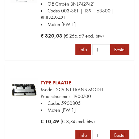
OE Citroën
BNL7427421
Codes
003-381 | 139 | 63800 |
BNL7427421
Maten
[PW 1]
€ 320,03
(€ 266,69 excl. btw)
Info
Bestel
TYPE PLAATJE
Model
2CV NT FRANS MODEL
Productnummer
1900700
Codes
5900805
Maten
[PW 1]
€ 10,49
(€ 8,74 excl. btw)
Info
Bestel