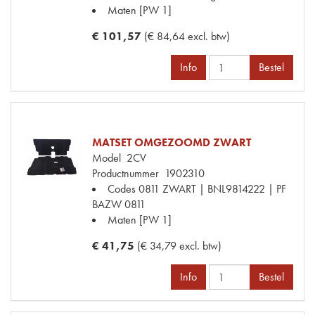
Maten
[PW 1]
€ 101,57
(€ 84,64 excl. btw)
Info
Bestel
MATSET OMGEZOOMD ZWART
Model
2CV
Productnummer
1902310
Codes
0811 ZWART | BNL9814222 | PF
BAZW 0811
Maten
[PW 1]
€ 41,75
(€ 34,79 excl. btw)
Info
Bestel