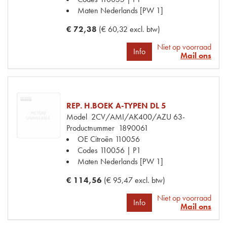
Maten
Nederlands [PW 1]
€ 72,38
(€ 60,32 excl. btw)
Niet op voorraad
Info
Mail ons
REP. H.BOEK A-TYPEN DL 5
Model
2CV/AMI/AK400/AZU 63-
Productnummer
1890061
OE Citroën
110056
Codes
110056 | P1
Maten
Nederlands [PW 1]
€ 114,56
(€ 95,47 excl. btw)
Niet op voorraad
Info
Mail ons