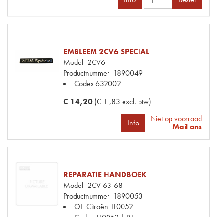
EMBLEEM 2CV6 SPECIAL
Model
2CV6
Productnummer
1890049
Codes
632002
€ 14,20
(€ 11,83 excl. btw)
Niet op voorraad
Info
Mail ons
REPARATIE HANDBOEK
Model
2CV 63-68
Productnummer
1890053
OE Citroën
110052