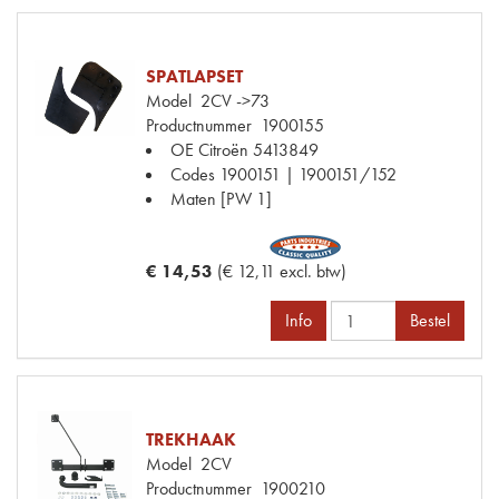
SPATLAPSET
Model
2CV ->73
Productnummer
1900155
OE Citroën
5413849
Codes
1900151 | 1900151/152
Maten
[PW 1]
€ 14,53
(€ 12,11 excl. btw)
Info
Bestel
TREKHAAK
Model
2CV
Productnummer
1900210