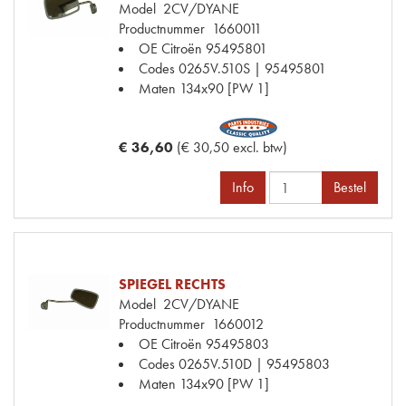
Model
2CV/DYANE
Productnummer
1660011
OE Citroën
95495801
Codes
0265V.510S | 95495801
Maten
134x90 [PW 1]
€ 36,60
(€ 30,50 excl. btw)
Info
Bestel
SPIEGEL RECHTS
Model
2CV/DYANE
Productnummer
1660012
OE Citroën
95495803
Codes
0265V.510D | 95495803
Maten
134x90 [PW 1]