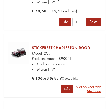
Maten
[PW 1]
€ 78,60
(€ 65,50 excl. btw)
Info
Bestel
STICKERSET CHARLESTON ROOD
Model
2CV
Productnummer
1890021
Codes
charly rood
Maten
[PW 1]
€ 106,68
(€ 88,90 excl. btw)
Niet op voorraad
Info
Mail ons