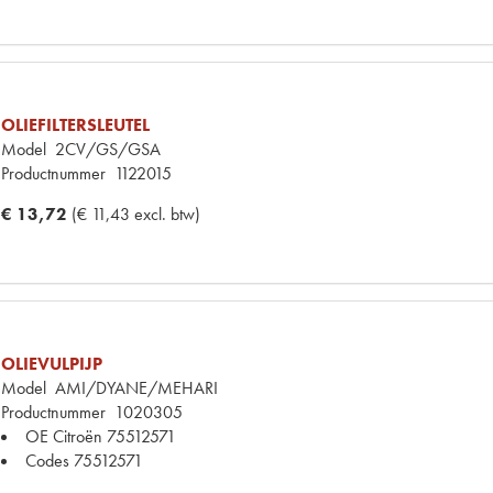
OLIEFILTERSLEUTEL
Model
2CV/GS/GSA
Productnummer
1122015
€ 13,72
(€ 11,43 excl. btw)
OLIEVULPIJP
Model
AMI/DYANE/MEHARI
Productnummer
1020305
OE Citroën
75512571
Codes
75512571