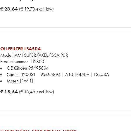
€ 23,64
(€ 19,70 excl. btw)
OLIEFILTER LS450A
Model
AMI SUPER/AXEL/GSA PUR
Productnummer
1128031
OE Citroën
95495894
Codes
1120031 | 95495894 | A10-LS450A | LS450A
Maten
[PW 1]
€ 18,54
(€ 15,45 excl. btw)