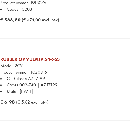
Productnummer
1918076
Codes
10203
€ 568,80
(€ 474,00 excl. btw)
RUBBER OP VULPIJP 54->63
Model
2CV
Productnummer
1020316
OE Citroën
AZ17199
Codes
002-740 | AZ17199
Maten
[PW 1]
€ 6,98
(€ 5,82 excl. btw)