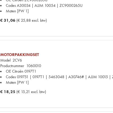
Codes
A30034 | AJJM 10054 | ZC9000265U
Maten
[PW 1]
€ 31,06
(€ 25,88 excl. btw)
MOTORPAKKINGSET
Model
2CV6
Productnummer
1060010
OE Citroën
0197T1
Codes
019751 | 0197T1 | 5463048 | A30746# | AJJM 10015 | 
Maten
[PW 1]
€ 18,25
(€ 15,21 excl. btw)