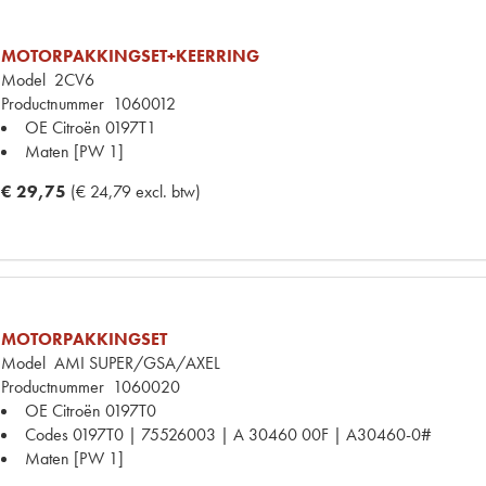
MOTORPAKKINGSET+KEERRING
Model
2CV6
Productnummer
1060012
OE Citroën
0197T1
Maten
[PW 1]
€ 29,75
(€ 24,79 excl. btw)
MOTORPAKKINGSET
Model
AMI SUPER/GSA/AXEL
Productnummer
1060020
OE Citroën
0197T0
Codes
0197T0 | 75526003 | A 30460 00F | A30460-0#
Maten
[PW 1]