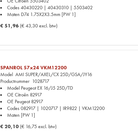
OE Citroën
5503402
Codes
40430220 | 40430310 | 5503402
Maten
D74 1.75X2X3.5mm [PW 1]
€ 51,96
(€ 43,30 excl. btw)
SPANROL 57x24 VKM12200
Model
AMI SUPER/AXEL/CX 25D/GSA/JY16
Productnummer
1028717
Model Peugeot
EX 16/J5 25D/TD
OE Citroën
82917
OE Peugeot
82917
Codes
082917 | 1020717 | IR9822 | VKM12200
Maten
[PW 1]
€ 20,10
(€ 16,75 excl. btw)