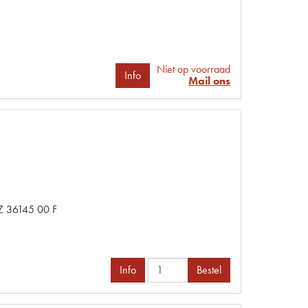
Niet op voorraad
Info
Mail ons
Z 36145 00 F
Info
Bestel