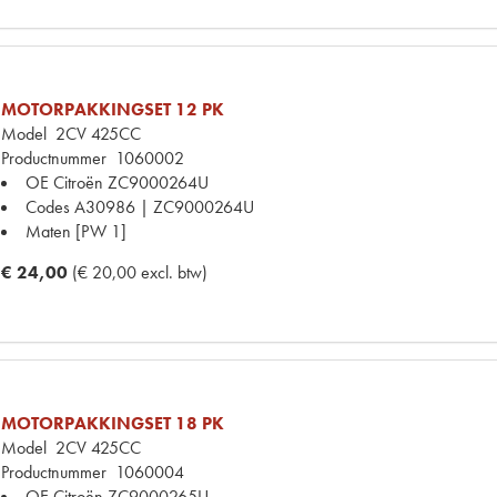
MOTORPAKKINGSET 12 PK
Model
2CV 425CC
Productnummer
1060002
OE Citroën
ZC9000264U
Codes
A30986 | ZC9000264U
Maten
[PW 1]
€ 24,00
(€ 20,00 excl. btw)
MOTORPAKKINGSET 18 PK
Model
2CV 425CC
Productnummer
1060004
OE Citroën
ZC9000265U