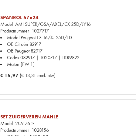
SPANROL 57x24
Model
AMI SUPER/GSA/AXEL/CX 25D/JY16
Productnummer
1027717
Model Peugeot
EX 16/J5 25D/TD
OE Citroën
82917
OE Peugeot
82917
Codes
082917 | 1020717 | TKR9822
Maten
[PW 1]
€ 15,97
(€ 13,31 excl. btw)
SET ZUIGERVEREN MAHLE
Model
2CV 76->
Productnummer
1028156