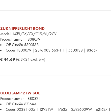
ZIJKNIPPERLICHT ROND
Model
AXEL/BX/CX/C15/VI/2CV
Productnummer
1808079
OE Citroën
5503138
Codes
1800079 | 2BM 003 563-111 | 5503138 | 83657
€ 44,69
(€ 37,24 excl. btw)
GLOEILAMP 21W BOL
Productnummer
1880321
OE Citroën
6216A4
Codes
00381-005 | 12V21W | 17635 | 25926009W | 621627 | 