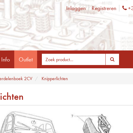
Inloggen
Registreren
+3
Ph
 Info
Outlet
erdelenboek 2CV
Knipperlichten
ichten