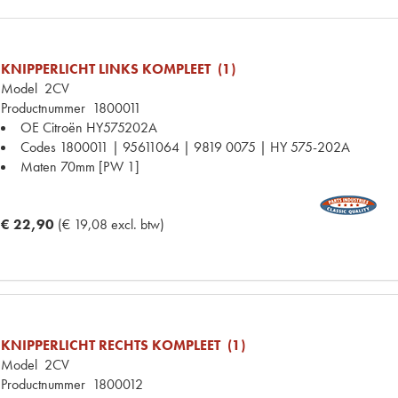
KNIPPERLICHT LINKS KOMPLEET (1)
Model
2CV
Productnummer
1800011
OE Citroën
HY575202A
Codes
1800011 | 95611064 | 9819 0075 | HY 575-202A
Maten
70mm [PW 1]
€ 22,90
(€ 19,08 excl. btw)
KNIPPERLICHT RECHTS KOMPLEET (1)
Model
2CV
Productnummer
1800012