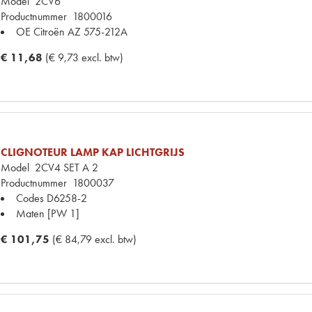
Model
2CV6
Productnummer
1800016
OE Citroën
AZ 575-212A
€ 11,68
(€ 9,73 excl. btw)
CLIGNOTEUR LAMP KAP LICHTGRIJS
Model
2CV4 SET A 2
Productnummer
1800037
Codes
D6258-2
Maten
[PW 1]
€ 101,75
(€ 84,79 excl. btw)