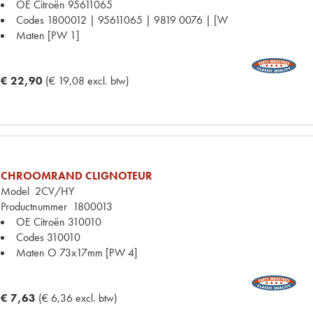
OE Citroën
95611065
Codes
1800012 | 95611065 | 9819 0076 | [W
Maten
[PW 1]
€ 22,90
(€ 19,08 excl. btw)
CHROOMRAND CLIGNOTEUR
Model
2CV/HY
Productnummer
1800013
OE Citroën
310010
Codes
310010
Maten
O 73x17mm [PW 4]
€ 7,63
(€ 6,36 excl. btw)