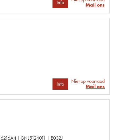
Info
Mail ons
Niet op voorraad
Info
Mail ons
6216A4 | BNL5124011 | E032J