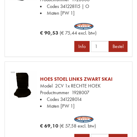
Codes
341228115 | O
Maten
[PW 1]
€ 90,53
(€ 75,44 excl. btw)
Info
Bestel
HOES STOEL LINKS ZWART SKAI
Model
2CV 1x RECHTE HOEK
Productnummer
1928007
Codes
341228014
Maten
[PW 1]
€ 69,10
(€ 57,58 excl. btw)