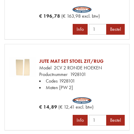
€ 196,78
(€ 163,98 excl. btw)
Info
Bestel
JUTE MAT SET STOEL ZIT/RUG
Model
2CV 2 RONDE HOEKEN
Productnummer
1928101
Codes
1928101
Maten
[PW 2]
€ 14,89
(€ 12,41 excl. btw)
Info
Bestel