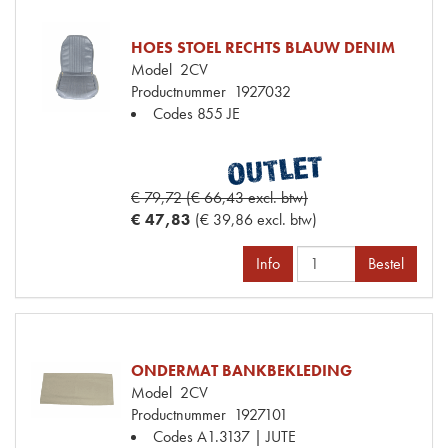
HOES STOEL RECHTS BLAUW DENIM
Model
2CV
Productnummer
1927032
Codes
855 JE
€ 79,72 (€ 66,43 excl. btw)
€ 47,83
(€ 39,86 excl. btw)
Info
Bestel
ONDERMAT BANKBEKLEDING
Model
2CV
Productnummer
1927101
Codes
A1.3137 | JUTE