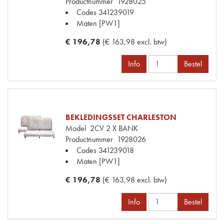
Productnummer
1928025
Codes
341239019
Maten
[PW1]
€ 196,78
(€ 163,98 excl. btw)
Info
Bestel
BEKLEDINGSSET CHARLESTON
Model
2CV 2 X BANK
Productnummer
1928026
Codes
341239018
Maten
[PW1]
€ 196,78
(€ 163,98 excl. btw)
Info
Bestel