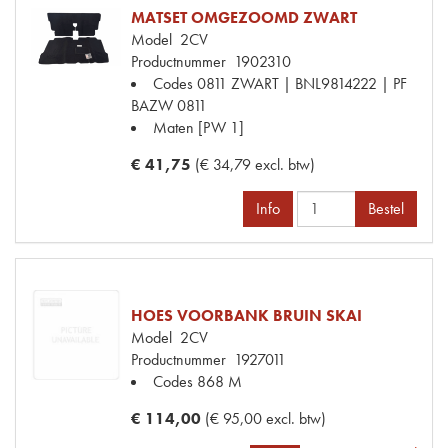
MATSET OMGEZOOMD ZWART
Model
2CV
Productnummer
1902310
Codes
0811 ZWART | BNL9814222 | PF
BAZW 0811
Maten
[PW 1]
€ 41,75
(€ 34,79 excl. btw)
Info
Bestel
HOES VOORBANK BRUIN SKAI
Model
2CV
Productnummer
1927011
Codes
868 M
€ 114,00
(€ 95,00 excl. btw)