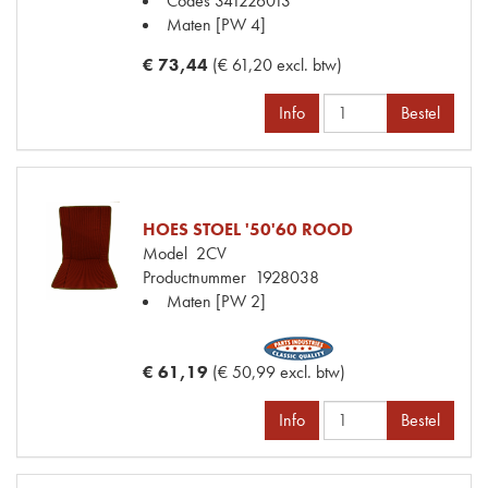
Codes
341226013
Maten
[PW 4]
€ 73,44
(€ 61,20 excl. btw)
Info
Bestel
HOES STOEL '50'60 ROOD
Model
2CV
Productnummer
1928038
Maten
[PW 2]
€ 61,19
(€ 50,99 excl. btw)
Info
Bestel