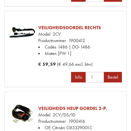
VEILIGHEIDSGORDEL RECHTS
Model
2CV
Productnummer
1900412
Codes
1486 | DG-1486
Maten
[PW 1]
€ 59,59
(€ 49,66 excl. btw)
Info
Bestel
VEILIGHEIDS HEUP GORDEL 2-P.
Model
2CV/DS/ID
Productnummer
1900416
OE Citroën
GX5329001C