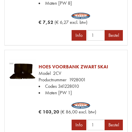
Maten
[PW 8]
€ 7,52
(€ 6,27 excl. btw)
Info
Bestel
HOES VOORBANK ZWART SKAI
Model
2CV
Productnummer
1928001
Codes
341228010
Maten
[PW 1]
€ 103,20
(€ 86,00 excl. btw)
Info
Bestel