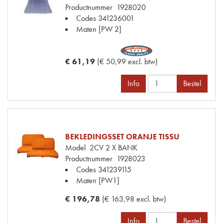
Productnummer
1928020
Codes
341236001
Maten
[PW 2]
€ 61,19
(€ 50,99 excl. btw)
Info
Bestel
BEKLEDINGSSET ORANJE TISSU
Model
2CV 2 X BANK
Productnummer
1928023
Codes
341239115
Maten
[PW1]
€ 196,78
(€ 163,98 excl. btw)
Info
Bestel