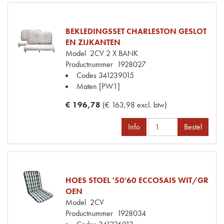
BEKLEDINGSSET CHARLESTON GESLOT
EN ZIJKANTEN
Model
2CV 2 X BANK
Productnummer
1928027
Codes
341239015
Maten
[PW1]
€ 196,78
(€ 163,98 excl. btw)
Info
Bestel
HOES STOEL '50'60 ECCOSAIS WIT/GR
OEN
Model
2CV
Productnummer
1928034