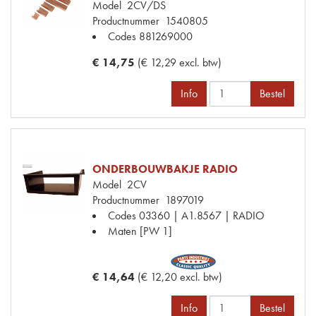
Model
2CV/DS
Productnummer
1540805
Codes
881269000
€ 14,75
(€ 12,29 excl. btw)
Info
Bestel
ONDERBOUWBAKJE RADIO
Model
2CV
Productnummer
1897019
Codes
03360 | A1.8567 | RADIO
Maten
[PW 1]
€ 14,64
(€ 12,20 excl. btw)
Info
Bestel