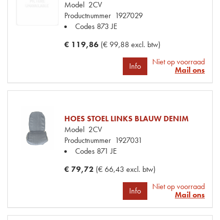
Model
2CV
Productnummer
1927029
Codes
873 JE
€ 119,86
(€ 99,88 excl. btw)
Niet op voorraad
Info
Mail ons
HOES STOEL LINKS BLAUW DENIM
Model
2CV
Productnummer
1927031
Codes
871 JE
€ 79,72
(€ 66,43 excl. btw)
Niet op voorraad
Info
Mail ons