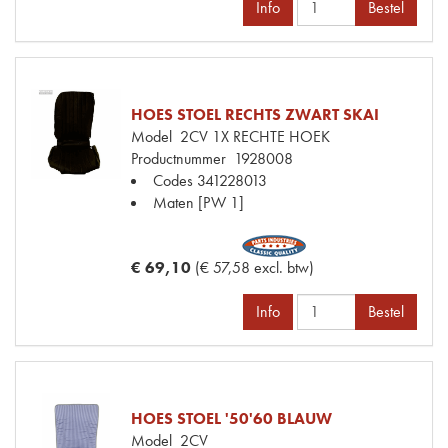
Info
Bestel
HOES STOEL RECHTS ZWART SKAI
Model
2CV 1X RECHTE HOEK
Productnummer
1928008
Codes
341228013
Maten
[PW 1]
€ 69,10
(€ 57,58 excl. btw)
Info
Bestel
HOES STOEL '50'60 BLAUW
Model
2CV