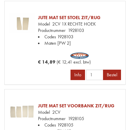
JUTE MAT SET STOEL ZIT/RUG
Model
2CV 1X RECHTE HOEK
Productnummer
1928103
Codes
1928103
Maten
[PW 2]
€ 14,89
(€ 12,41 excl. btw)
Info
Bestel
JUTE MAT SET VOORBANK ZIT/RUG
Model
2CV
Productnummer
1928105
Codes
1928105