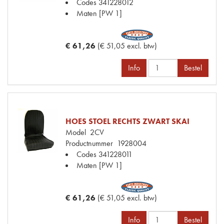
Codes
341228012
Maten
[PW 1]
€ 61,26
(€ 51,05 excl. btw)
Info
Bestel
HOES STOEL RECHTS ZWART SKAI
Model
2CV
Productnummer
1928004
Codes
341228011
Maten
[PW 1]
€ 61,26
(€ 51,05 excl. btw)
Info
Bestel