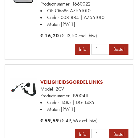
Productnummer
1660022
OE Citroën
AZ551010
Codes
008-884 | AZ551010
Maten
[PW 1]
€ 16,20
(€ 13,50 excl. btw)
Info
Bestel
VEILIGHEIDSGORDEL LINKS
Model
2CV
Productnummer
1900411
Codes
1485 | DG-1485
Maten
[PW 1]
€ 59,59
(€ 49,66 excl. btw)
Info
Bestel