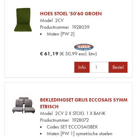
HOES STOEL '50'60 GROEN
Model
2CV
Productnummer
1928039
Maten
[PW 2]
€ 61,19
(€ 50,99 excl. btw)
Info
Bestel
BEKLEDINGSET GRIJS ECCOSAIS SYMM
ETRISCH
Model
2CV 2 X STOEL 1 X BANK
Productnummer
1928072
Codes
SET ECCOSAISBEK
Maten
[PW 1] symetrische stoelen