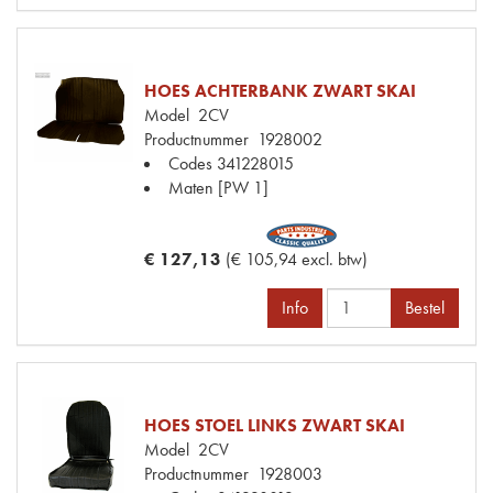
HOES ACHTERBANK ZWART SKAI
Model
2CV
Productnummer
1928002
Codes
341228015
Maten
[PW 1]
€ 127,13
(€ 105,94 excl. btw)
Info
Bestel
HOES STOEL LINKS ZWART SKAI
Model
2CV
Productnummer
1928003