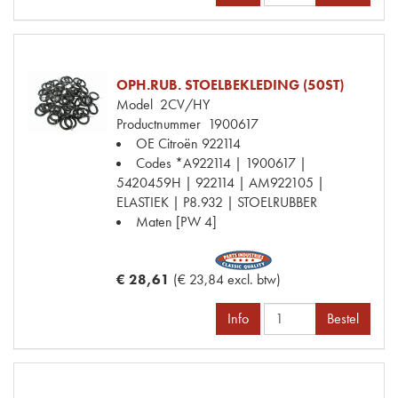
OPH.RUB. STOELBEKLEDING (50ST)
Model
2CV/HY
Productnummer
1900617
OE Citroën
922114
Codes
*A922114 | 1900617 |
5420459H | 922114 | AM922105 |
ELASTIEK | P8.932 | STOELRUBBER
Maten
[PW 4]
€ 28,61
(€ 23,84 excl. btw)
Info
Bestel