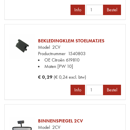
Info
Bestel
BEKLEDINGKLEM STOELMATJES
Model
2CV
Productnummer
1540803
OE Citroën
619810
Maten
[PW 10]
€ 0,29
(€ 0,24 excl. btw)
Info
Bestel
BINNENSPIEGEL 2CV
Model
2CV