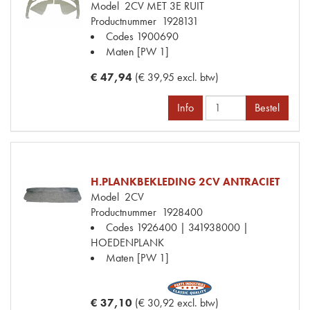
Model
2CV MET 3E RUIT
Productnummer
1928131
Codes
1900690
Maten
[PW 1]
€ 47,94
(€ 39,95 excl. btw)
Info
Bestel
H.PLANKBEKLEDING 2CV ANTRACIET
Model
2CV
Productnummer
1928400
Codes
1926400 | 341938000 |
HOEDENPLANK
Maten
[PW 1]
€ 37,10
(€ 30,92 excl. btw)