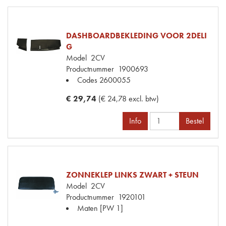
DASHBOARDBEKLEDING VOOR 2DELI
G
Model
2CV
Productnummer
1900693
Codes
2600055
€ 29,74
(€ 24,78 excl. btw)
Info
Bestel
ZONNEKLEP LINKS ZWART + STEUN
Model
2CV
Productnummer
1920101
Maten
[PW 1]