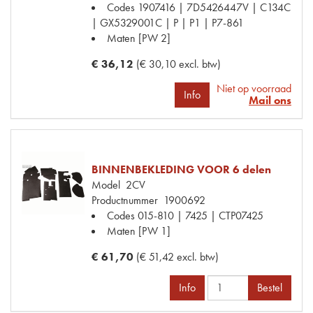
Codes
1907416 | 7D5426447V | C134C
| GX5329001C | P | P1 | P7-861
Maten
[PW 2]
€ 36,12
(€ 30,10 excl. btw)
Niet op voorraad
Info
Mail ons
BINNENBEKLEDING VOOR 6 delen
Model
2CV
Productnummer
1900692
Codes
015-810 | 7425 | CTP07425
Maten
[PW 1]
€ 61,70
(€ 51,42 excl. btw)
Info
Bestel